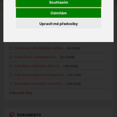
Fotogalerie MŠ
Souhlasím
Oznámení MŠ
Odmítám
Upravit mé předvolby
ÚŘEDNÍ DESKA
Schválený střednědobý výhled…
(44.50 KB)
Počet členů zastupitelstva…
(231.00 KB)
Schválený závěrečný účet za…
(148.78 KB)
Schválené rozpočtové opatření…
(14.73 KB)
Schválený závěrečný účet DSO…
(106.20 KB)
Zobrazit více
DOKUMENTY