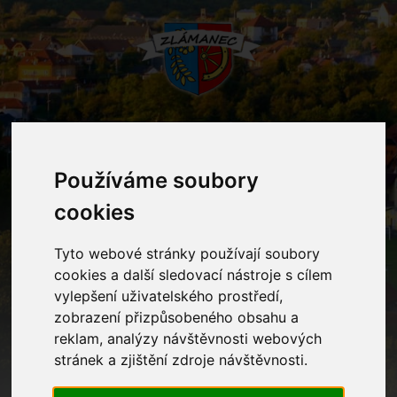
MENU
Používáme soubory
cookies
Mateřská škola
Tyto webové stránky používají soubory
Home
Mateřská škola
cookies a další sledovací nástroje s cílem
vylepšení uživatelského prostředí,
zobrazení přizpůsobeného obsahu a
Kontakty
reklam, analýzy návštěvnosti webových
stránek a zjištění zdroje návštěvnosti.
Ostatní informace