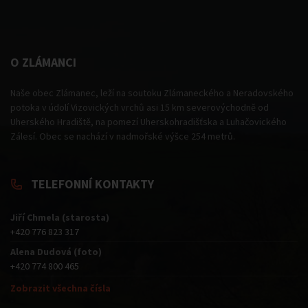
O ZLÁMANCI
Naše obec Zlámanec, leží na soutoku Zlámaneckého a Neradovského
potoka v údolí Vizovických vrchů asi 15 km severovýchodně od
Uherského Hradiště, na pomezí Uherskohradišťska a Luhačovického
Zálesí. Obec se nachází v nadmořské výšce 254 metrů.
TELEFONNÍ KONTAKTY
Jiří Chmela (starosta)
+420 776 823 317
Alena Dudová (foto)
+420 774 800 465
Zobrazit všechna čísla