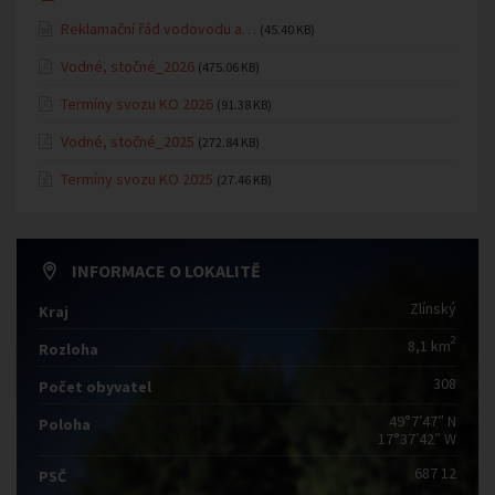
Reklamační řád vodovodu a…
(45.40 KB)
Vodné, stočné_2026
(475.06 KB)
Termíny svozu KO 2026
(91.38 KB)
Vodné, stočné_2025
(272.84 KB)
Termíny svozu KO 2025
(27.46 KB)
INFORMACE O LOKALITĚ
Zlínský
Kraj
2
8,1 km
Rozloha
308
Počet obyvatel
49°7′47″ N
Poloha
17°37′42″ W
687 12
PSČ