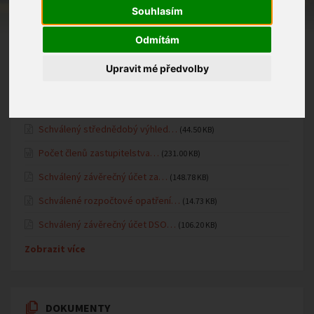
Fotogalerie MŠ
Souhlasím
Oznámení MŠ
Odmítám
Upravit mé předvolby
ÚŘEDNÍ DESKA
Schválený střednědobý výhled…
(44.50 KB)
Počet členů zastupitelstva…
(231.00 KB)
Schválený závěrečný účet za…
(148.78 KB)
Schválené rozpočtové opatření…
(14.73 KB)
Schválený závěrečný účet DSO…
(106.20 KB)
Zobrazit více
DOKUMENTY