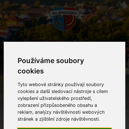
MENU
Používáme soubory
cookies
Mateřská škola
Tyto webové stránky používají soubory
Home
Mateřská škola
cookies a další sledovací nástroje s cílem
vylepšení uživatelského prostředí,
zobrazení přizpůsobeného obsahu a
Kontakty
reklam, analýzy návštěvnosti webových
stránek a zjištění zdroje návštěvnosti.
Ostatní informace