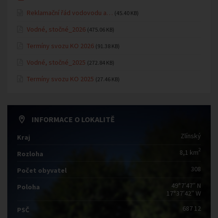
Reklamační řád vodovodu a…
(45.40 KB)
Vodné, stočné_2026
(475.06 KB)
Termíny svozu KO 2026
(91.38 KB)
Vodné, stočné_2025
(272.84 KB)
Termíny svozu KO 2025
(27.46 KB)
INFORMACE O LOKALITĚ
Zlínský
Kraj
2
8,1 km
Rozloha
308
Počet obyvatel
49°7′47″ N
Poloha
17°37′42″ W
687 12
PSČ