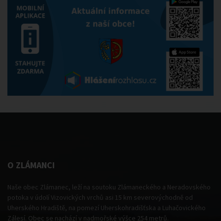
O ZLÁMANCI
Naše obec Zlámanec, leží na soutoku Zlámaneckého a Neradovského
potoka v údolí Vizovických vrchů asi 15 km severovýchodně od
Uherského Hradiště, na pomezí Uherskohradišťska a Luhačovického
Zálesí. Obec se nachází v nadmořské výšce 254 metrů.