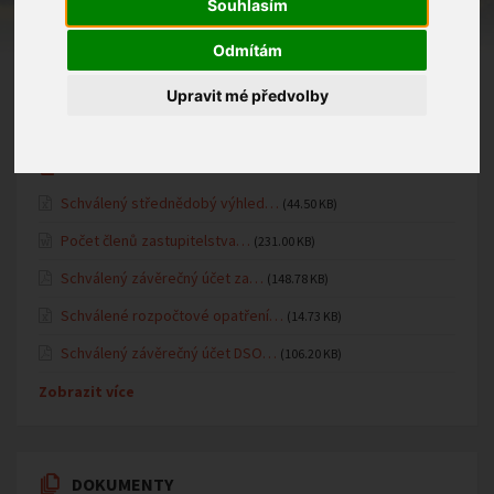
Fotogalerie MŠ
Souhlasím
Oznámení MŠ
Odmítám
Upravit mé předvolby
ÚŘEDNÍ DESKA
Schválený střednědobý výhled…
(44.50 KB)
Počet členů zastupitelstva…
(231.00 KB)
Schválený závěrečný účet za…
(148.78 KB)
Schválené rozpočtové opatření…
(14.73 KB)
Schválený závěrečný účet DSO…
(106.20 KB)
Zobrazit více
DOKUMENTY