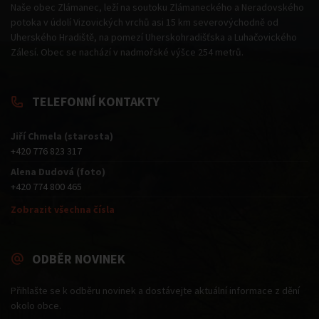
Naše obec Zlámanec, leží na soutoku Zlámaneckého a Neradovského
potoka v údolí Vizovických vrchů asi 15 km severovýchodně od
Uherského Hradiště, na pomezí Uherskohradišťska a Luhačovického
Zálesí. Obec se nachází v nadmořské výšce 254 metrů.
TELEFONNÍ KONTAKTY
Jiří Chmela (starosta)
+420 776 823 317
Alena Dudová (foto)
+420 774 800 465
Zobrazit všechna čísla
ODBĚR NOVINEK
Přihlašte se k odběru novinek a dostávejte aktuální informace z dění
okolo obce.