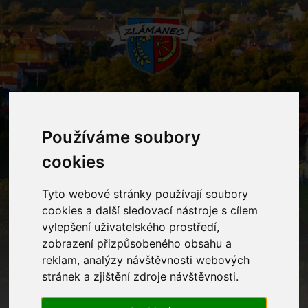
MENU
Používáme soubory
cookies
Mateřská škola
Tyto webové stránky používají soubory
Home
Mateřská škola
cookies a další sledovací nástroje s cílem
vylepšení uživatelského prostředí,
zobrazení přizpůsobeného obsahu a
reklam, analýzy návštěvnosti webových
Kontakty
stránek a zjištění zdroje návštěvnosti.
Ostatní informace