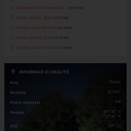
Reklamační řád vodovodu a…
(45.40 KB)
Vodné, stočné_2026
(475.06 KB)
Termíny svozu KO 2026
(91.38 KB)
Vodné, stočné_2025
(272.84 KB)
Termíny svozu KO 2025
(27.46 KB)
INFORMACE O LOKALITĚ
Zlínský
Kraj
2
8,1 km
Rozloha
308
Počet obyvatel
49°7′47″ N
Poloha
17°37′42″ W
687 12
PSČ