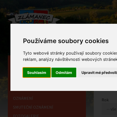
Používáme soubory cookies
Tyto webové stránky používají soubory cookies 
reklam, analýzy návštěvnosti webových stránek 
HLAVNÍ STRÁNKA
Foto
OBECNÍ ÚŘAD
Souhlasím
Odmítám
Upravit mé předvol
Home
HISTORIE
INFORMAČNÍ CENTRUM
OZNÁMENÍ
Rok
SMUTEČNÍ OZNÁMENÍ
FOTOGALERIE