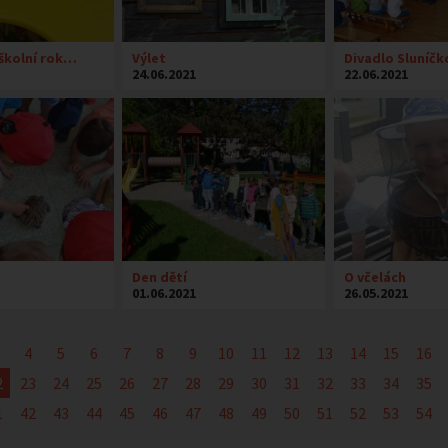
, školní rok…
Výlet
Divadlo Sluníč
24.06.2021
22.06.2021
Den dětí
O včelách
01.06.2021
26.05.2021
4
5
6
7
8
9
10
11
12
13
14
15
16
2
23
24
25
26
27
28
29
30
31
32
33
34
35
1
42
43
44
45
46
47
48
49
50
51
52
53
54