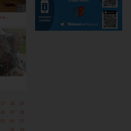
ko a…
17
18
19
36
37
38
55
56
57
58
59