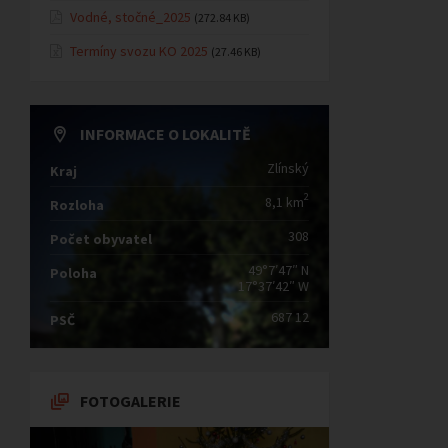
Vodné, stočné_2025
(272.84 KB)
Termíny svozu KO 2025
(27.46 KB)
INFORMACE O LOKALITĚ
Zlínský
Kraj
2
8,1 km
Rozloha
308
Počet obyvatel
49°7′47″ N
Poloha
17°37′42″ W
687 12
PSČ
FOTOGALERIE