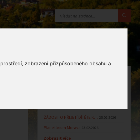
o prostředí, zobrazení přizpůsobeného obsahu a
OZNÁMENÍ
Uzavření MŠ v době letních…
16.06.2026
Výsledky přijímacího řízení k…
23.03.2026
Zápis dětí do MŠ Zlámanec pro…
25.02.2026
ŽÁDOST O PŘIJETÍ DÍTĚTE K…
25.02.2026
Planetárium Morava
23.02.2026
Zobrazit více