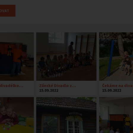
divadélko…
Zlínské Divadlo z…
Čekáme na diva
15.09.2022
15.09.2022