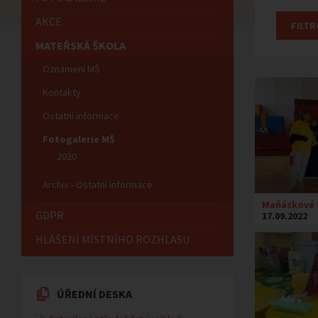
AKCE
MATEŘSKÁ ŠKOLA
Oznámení MŠ
Kontakty
Ostatní informace
Fotogalerie MŠ
2020
Archiv - Ostatní informace
Maňáskové 
GDPR
17.09.2022
HLÁŠENÍ MÍSTNÍHO ROZHLASU
ÚŘEDNÍ DESKA