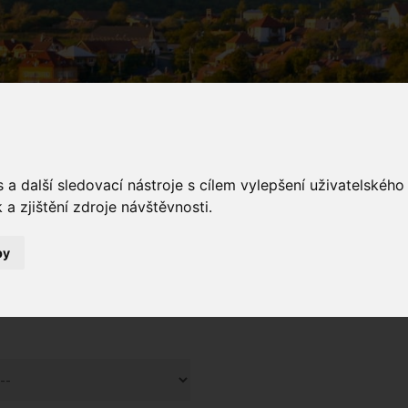
a další sledovací nástroje s cílem vylepšení uživatelskéh
a zjištění zdroje návštěvnosti.
galerie MŠ
by
Fotogalerie MŠ