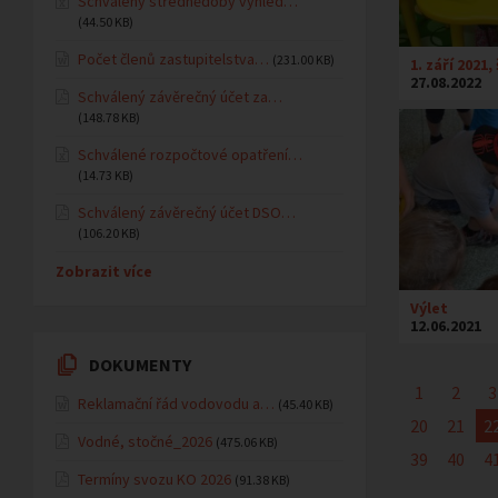
Schválený střednědobý výhled…
(44.50 KB)
Počet členů zastupitelstva…
(231.00 KB)
1. září 2021
27.08.2022
Schválený závěrečný účet za…
(148.78 KB)
Schválené rozpočtové opatření…
(14.73 KB)
Schválený závěrečný účet DSO…
(106.20 KB)
Zobrazit více
Výlet
12.06.2021
DOKUMENTY
1
2
3
Reklamační řád vodovodu a…
(45.40 KB)
20
21
2
Vodné, stočné_2026
(475.06 KB)
39
40
4
Termíny svozu KO 2026
(91.38 KB)