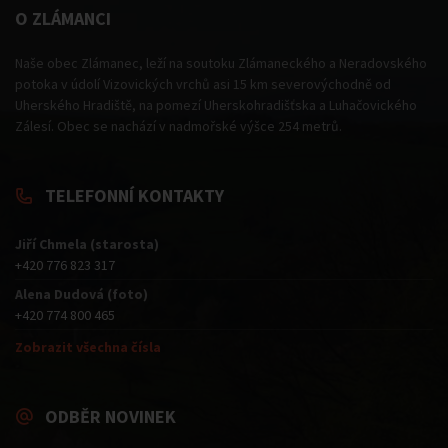
O ZLÁMANCI
Naše obec Zlámanec, leží na soutoku Zlámaneckého a Neradovského
potoka v údolí Vizovických vrchů asi 15 km severovýchodně od
Uherského Hradiště, na pomezí Uherskohradišťska a Luhačovického
Zálesí. Obec se nachází v nadmořské výšce 254 metrů.
TELEFONNÍ KONTAKTY
Jiří Chmela (starosta)
+420 776 823 317
Alena Dudová (foto)
+420 774 800 465
Zobrazit všechna čísla
ODBĚR NOVINEK