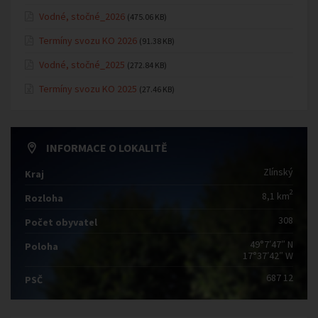
Vodné, stočné_2026
(475.06 KB)
Termíny svozu KO 2026
(91.38 KB)
Vodné, stočné_2025
(272.84 KB)
Termíny svozu KO 2025
(27.46 KB)
INFORMACE O LOKALITĚ
Zlínský
Kraj
2
8,1 km
Rozloha
308
Počet obyvatel
49°7′47″ N
Poloha
17°37′42″ W
687 12
PSČ