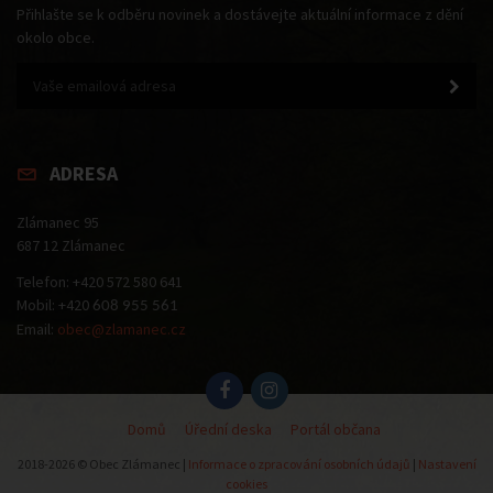
Přihlašte se k odběru novinek a dostávejte aktuální informace z dění
okolo obce.
ADRESA
Zlámanec 95
687 12 Zlámanec
Telefon: +420 572 580 641
Mobil: +420
608 955 561
Email:
obec@zlamanec.cz
Domů
Úřední deska
Portál občana
2018-2026 © Obec Zlámanec |
Informace o zpracování osobních údajů
|
Nastavení
cookies