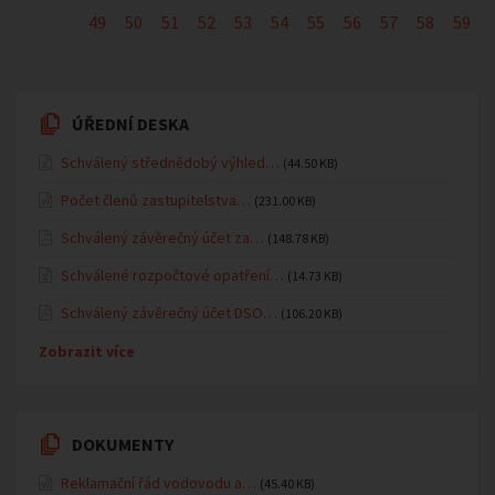
49
50
51
52
53
54
55
56
57
58
59
ÚŘEDNÍ DESKA
Schválený střednědobý výhled…
(44.50 KB)
Počet členů zastupitelstva…
(231.00 KB)
Schválený závěrečný účet za…
(148.78 KB)
Schválené rozpočtové opatření…
(14.73 KB)
Schválený závěrečný účet DSO…
(106.20 KB)
Zobrazit více
DOKUMENTY
Reklamační řád vodovodu a…
(45.40 KB)