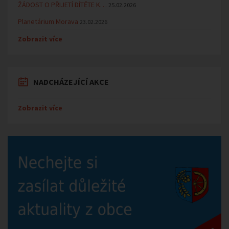
ŽÁDOST O PŘIJETÍ DÍTĚTE K…
25.02.2026
Planetárium Morava
23.02.2026
Zobrazit více
NADCHÁZEJÍCÍ AKCE
Zobrazit více