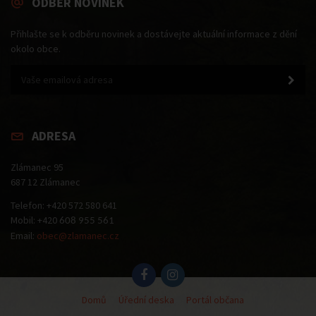
ODBĚR NOVINEK
Přihlašte se k odběru novinek a dostávejte aktuální informace z dění
okolo obce.
ADRESA
Zlámanec 95
687 12 Zlámanec
Telefon: +420 572 580 641
Mobil: +420
608 955 561
Email:
obec@zlamanec.cz
Domů
Úřední deska
Portál občana