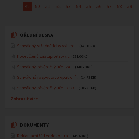
49
50
51
52
53
54
55
56
57
58
59
ÚŘEDNÍ DESKA
Schválený střednědobý výhled…
(44.50 KB)
Počet členů zastupitelstva…
(231.00 KB)
Schválený závěrečný účet za…
(148.78 KB)
Schválené rozpočtové opatření…
(14.73 KB)
Schválený závěrečný účet DSO…
(106.20 KB)
Zobrazit více
DOKUMENTY
Reklamační řád vodovodu a…
(45.40 KB)