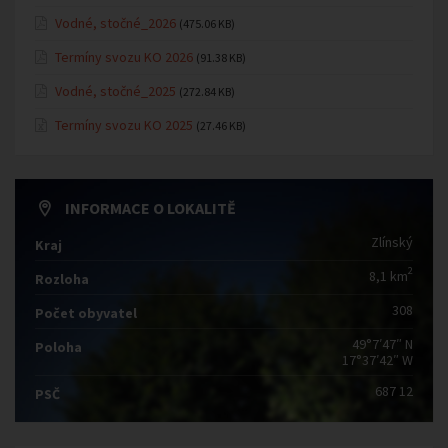
Vodné, stočné_2026
(475.06 KB)
Termíny svozu KO 2026
(91.38 KB)
Vodné, stočné_2025
(272.84 KB)
Termíny svozu KO 2025
(27.46 KB)
INFORMACE O LOKALITĚ
Zlínský
Kraj
2
8,1 km
Rozloha
308
Počet obyvatel
49°7′47″ N
Poloha
17°37′42″ W
687 12
PSČ