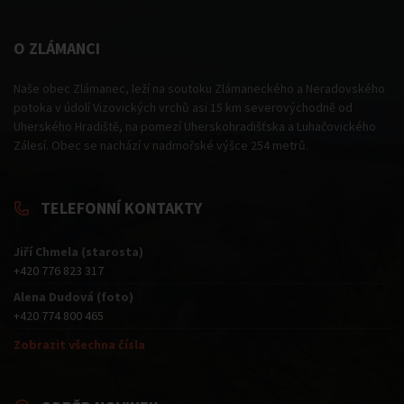
O ZLÁMANCI
Naše obec Zlámanec, leží na soutoku Zlámaneckého a Neradovského
potoka v údolí Vizovických vrchů asi 15 km severovýchodně od
Uherského Hradiště, na pomezí Uherskohradišťska a Luhačovického
Zálesí. Obec se nachází v nadmořské výšce 254 metrů.
TELEFONNÍ KONTAKTY
Jiří Chmela (starosta)
+420 776 823 317
Alena Dudová (foto)
+420 774 800 465
Zobrazit všechna čísla