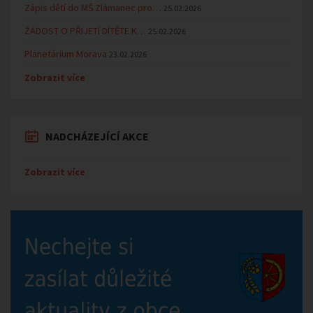
Zápis dětí do MŠ Zlámanec pro…
25.02.2026
ŽÁDOST O PŘIJETÍ DÍTĚTE K…
25.02.2026
Planetárium Morava
23.02.2026
Zobrazit více
NADCHÁZEJÍCÍ AKCE
Zobrazit více