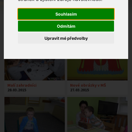
Souhlasím
Odmítám
Upravit mé předvolby
Malí zahradníci
Nové obrázky v MŠ
28.03.2015
27.03.2015