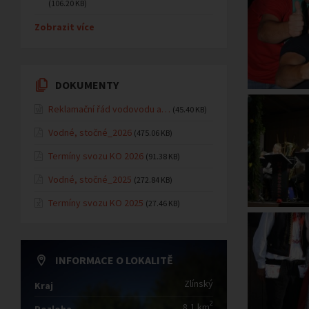
(106.20 KB)
Zobrazit více
DOKUMENTY
Reklamační řád vodovodu a…
(45.40 KB)
Vodné, stočné_2026
(475.06 KB)
Termíny svozu KO 2026
(91.38 KB)
Vodné, stočné_2025
(272.84 KB)
Termíny svozu KO 2025
(27.46 KB)
INFORMACE O LOKALITĚ
Zlínský
Kraj
2
8,1 km