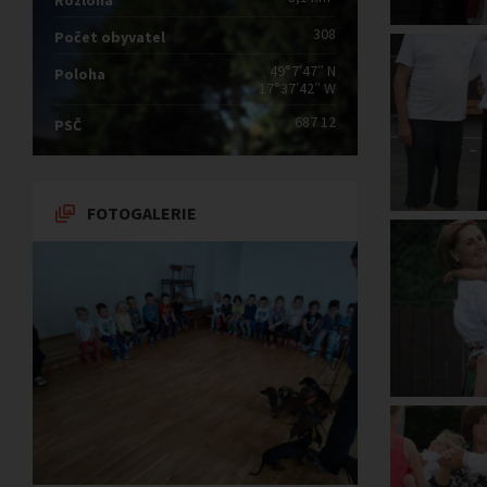
Rozloha
308
Počet obyvatel
49°7′47″ N
Poloha
17°37′42″ W
687 12
PSČ
FOTOGALERIE