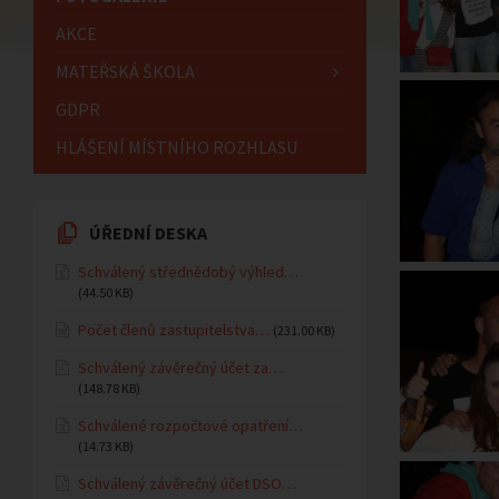
AKCE
MATEŘSKÁ ŠKOLA
GDPR
HLÁŠENÍ MÍSTNÍHO ROZHLASU
ÚŘEDNÍ DESKA
Schválený střednědobý výhled…
(44.50 KB)
Počet členů zastupitelstva…
(231.00 KB)
Schválený závěrečný účet za…
(148.78 KB)
Schválené rozpočtové opatření…
(14.73 KB)
Schválený závěrečný účet DSO…