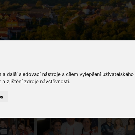
galerie
a další sledovací nástroje s cílem vylepšení uživatelskéh
a zjištění zdroje návštěvnosti.
Fotogalerie
setkání stárků
by