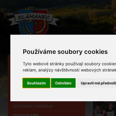
Používáme soubory cookies
HLAVNÍ STRÁNKA
Foto
Tyto webové stránky používají soubory cookies 
reklam, analýzy návštěvnosti webových stránek 
OBECNÍ ÚŘAD
Home
HISTORIE
Souhlasím
Odmítám
Upravit mé předvol
INFORMAČNÍ CENTRUM
OZNÁMENÍ
SMUTEČNÍ OZNÁMENÍ
FOTOGALERIE