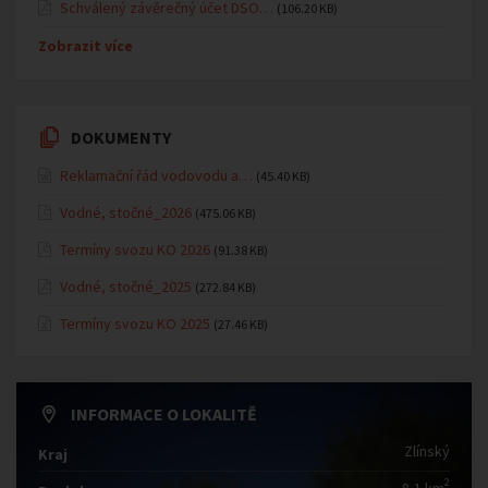
Schválený závěrečný účet DSO…
(106.20 KB)
Zobrazit více
DOKUMENTY
Reklamační řád vodovodu a…
(45.40 KB)
Vodné, stočné_2026
(475.06 KB)
Termíny svozu KO 2026
(91.38 KB)
Vodné, stočné_2025
(272.84 KB)
Termíny svozu KO 2025
(27.46 KB)
INFORMACE O LOKALITĚ
Zlínský
Kraj
2