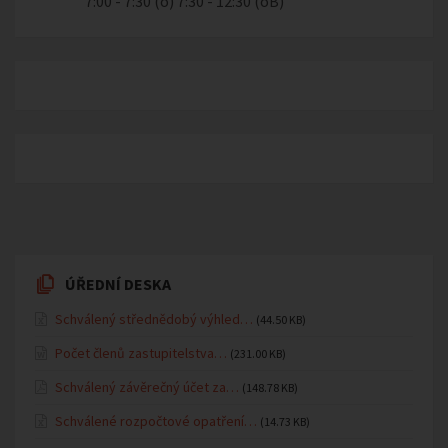
7:00 - 7:30 (o) 7:30 - 12:30 (oB)
ÚŘEDNÍ DESKA
Schválený střednědobý výhled…
(44.50 KB)
Počet členů zastupitelstva…
(231.00 KB)
Schválený závěrečný účet za…
(148.78 KB)
Schválené rozpočtové opatření…
(14.73 KB)