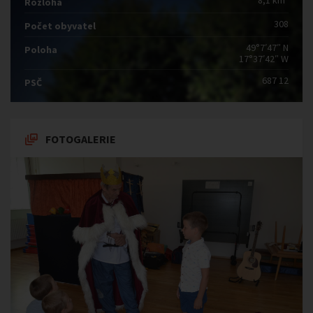
8,1 km
Rozloha
308
Počet obyvatel
49°7′47″ N
Poloha
17°37′42″ W
687 12
PSČ
FOTOGALERIE