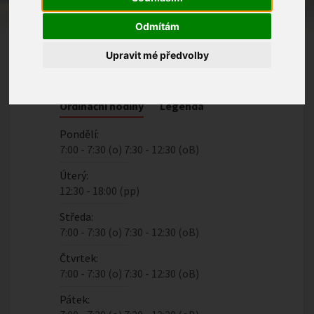
Telefon:
Odmítám
+420 572 580 202
Upravit mé předvolby
Email:
ordinace.brezolupy@seznam.cz
Ordinační hodiny
Legenda
Pondělí:
7:00 - 7:30 (o) 7:30 - 12:30 (oB)
Úterý:
12:30 - 18:00 (pp)
Středa:
7:00 - 7:30 (o) 7:30 - 12:30 (oB)
Čtvrtek:
7:00 - 7:30 (o) 7:30 - 12:30 (oB)
Pátek: