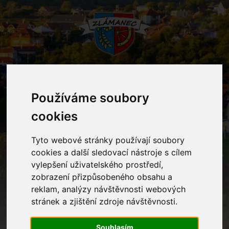
MENU
Používáme soubory
cookies
Zdravotnictví
Tyto webové stránky používají soubory
cookies a další sledovací nástroje s cílem
Home
Informační centrum
Zravotnictví
vylepšení uživatelského prostředí,
zobrazení přizpůsobeného obsahu a
reklam, analýzy návštěvnosti webových
Ordinace praktického lékaře pro dospělé
stránek a zjištění zdroje návštěvnosti.
Adresa:
Březolupy 520, 687 13
Souhlasím