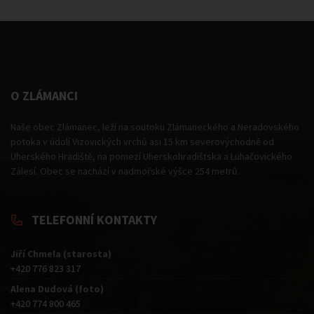
O ZLÁMANCI
Naše obec Zlámanec, leží na soutoku Zlámaneckého a Neradovského
potoka v údolí Vizovických vrchů asi 15 km severovýchodně od
Uherského Hradiště, na pomezí Uherskohradišťska a Luhačovického
Zálesí. Obec se nachází v nadmořské výšce 254 metrů.
TELEFONNÍ KONTAKTY
Jiří Chmela (starosta)
+420 776 823 317
Alena Dudová (foto)
+420 774 800 465