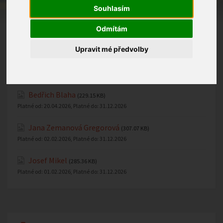
Souhlasím
Odmítám
Upravit mé předvolby
Parte
Bedřich Blaha
(229.15 KB)
Platné od:
20.04.2026
, Platné do:
31.12.2026
Jana Zemanová Gregorová
(307.07 KB)
Platné od:
02.02.2026
, Platné do:
31.12.2026
Josef Mikel
(285.36 KB)
Platné od:
01.02.2026
, Platné do:
31.12.2026