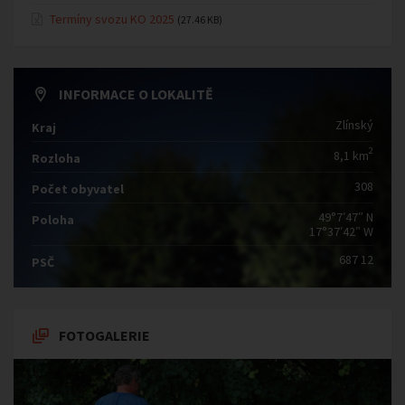
Termíny svozu KO 2025
(27.46 KB)
INFORMACE O LOKALITĚ
Zlínský
Kraj
2
8,1 km
Rozloha
308
Počet obyvatel
49°7′47″ N
Poloha
17°37′42″ W
687 12
PSČ
FOTOGALERIE