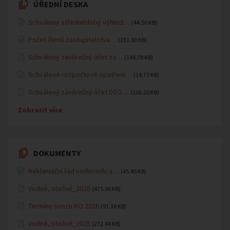
ÚŘEDNÍ DESKA
Schválený střednědobý výhled…
(44.50 KB)
Počet členů zastupitelstva…
(231.00 KB)
Schválený závěrečný účet za…
(148.78 KB)
Schválené rozpočtové opatření…
(14.73 KB)
Schválený závěrečný účet DSO…
(106.20 KB)
Zobrazit více
DOKUMENTY
Reklamační řád vodovodu a…
(45.40 KB)
Vodné, stočné_2026
(475.06 KB)
Termíny svozu KO 2026
(91.38 KB)
Vodné, stočné_2025
(272.84 KB)