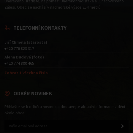
Uherského Hradiště, na pomezí Uherskohradišťska a Luhačovického
Zálesí. Obec se nachází v nadmořské výšce 254 metrů.
TELEFONNÍ KONTAKTY
Jiří Chmela (starosta)
+420 776 823 317
Alena Dudová (foto)
+420 774 800 465
Zobrazit všechna čísla
ODBĚR NOVINEK
Přihlašte se k odběru novinek a dostávejte aktuální informace z dění
okolo obce.