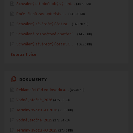
Schválený střednědobý výhled…
(44.50 KB)
Počet členů zastupitelstva…
(231.00 KB)
Schválený závěrečný účet za…
(148.78 KB)
Schválené rozpočtové opatření…
(14.73 KB)
Schválený závěrečný účet DSO…
(106.20 KB)
Zobrazit více
DOKUMENTY
Reklamační řád vodovodu a…
(45.40 KB)
Vodné, stočné_2026
(475.06 KB)
Termíny svozu KO 2026
(91.38 KB)
Vodné, stočné_2025
(272.84 KB)
Termíny svozu KO 2025
(27.46 KB)