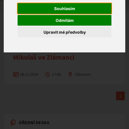
Souhlasím
Pohádkový les
Odmítám
15.06.2019
12:30
Zlámanec
Upravit mé předvolby
Mikuláš ve Zlámanci
08.12.2018
17:00
Zlámanec
1
ÚŘEDNÍ DESKA