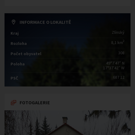
INFORMACE O LOKALITĚ
Zlínský
Kraj
2
8,1 km
Rozloha
308
Počet obyvatel
49°7′47″ N
Poloha
17°37′42″ W
687 12
PSČ
FOTOGALERIE