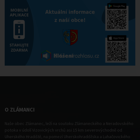
O ZLÁMANCI
Naše obec Zlámanec, leží na soutoku Zlámaneckého a Neradovského
potoka v údolí Vizovických vrchů asi 15 km severovýchodně od
Uherského Hradiště, na pomezí Uherskohradišťska a Luhačovického