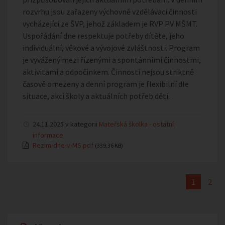
rozvrhu jsou zařazeny výchovně vzdělávací činnosti
vycházející ze ŠVP, jehož základem je RVP PV MŠMT.
Uspořádání dne respektuje potřeby dítěte, jeho
individuální, věkové a vývojové zvláštnosti. Program
je vyvážený mezi řízenými a spontánními činnostmi,
aktivitami a odpočinkem. Činnosti nejsou striktně
časově omezeny a denní program je flexibilní dle
situace, akcí školy a aktuálních potřeb dětí.
24.11.2025 v kategorii
Mateřská školka - ostatní
informace
Rezim-dne-v-MS.pdf
(339.36 KB)
1
2