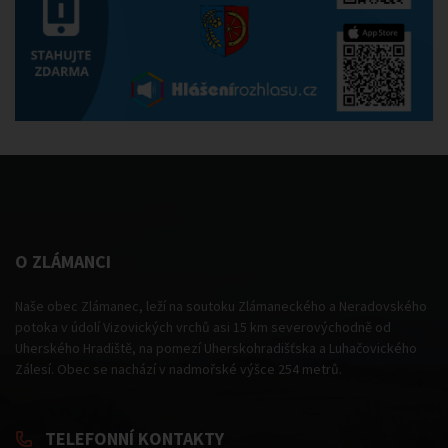
O ZLÁMANCI
Naše obec Zlámanec, leží na soutoku Zlámaneckého a Neradovského
potoka v údolí Vizovických vrchů asi 15 km severovýchodně od
Uherského Hradiště, na pomezí Uherskohradišťska a Luhačovického
Zálesí. Obec se nachází v nadmořské výšce 254 metrů.
TELEFONNÍ KONTAKTY