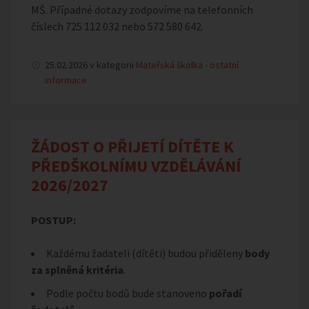
MŠ. Případné dotazy zodpovíme na telefonních
číslech 725 112 032 nebo 572 580 642.
25.02.2026 v kategorii
Mateřská školka - ostatní
informace
ŽÁDOST O PŘIJETÍ DÍTĚTE K
PŘEDŠKOLNÍMU VZDĚLÁVÁNÍ
2026/2027
POSTUP:
Každému žadateli (dítěti) budou přiděleny
body
za splněná kritéria
.
Podle počtu bodů bude stanoveno
pořadí