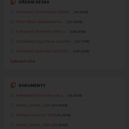
ÚŘEDNÍ DESKA
Schválený střednědobý výhled…
(44.50 KB)
Počet členů zastupitelstva…
(231.00 KB)
Schválený závěrečný účet za…
(148.78 KB)
Schválené rozpočtové opatření…
(14.73 KB)
Schválený závěrečný účet DSO…
(106.20 KB)
Zobrazit více
DOKUMENTY
Reklamační řád vodovodu a…
(45.40 KB)
Vodné, stočné_2026
(475.06 KB)
Termíny svozu KO 2026
(91.38 KB)
Vodné, stočné_2025
(272.84 KB)