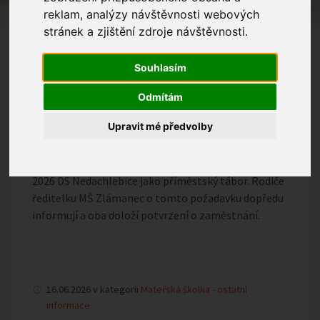
Ředitelka MŠ Zlámanec po dohodě se zřizovatelem
reklam, analýzy návštěvnosti webových
oznamuje, že v době letních prázdnin bude školka od
stránek a zjištění zdroje návštěvnosti.
13. 7. do 21. 8. 2026 uzavřena.
Souhlasím
Opětovný provoz bude zahájen dne 24. 8. 2026.
Odmítám
Pro potřebné děti nabízí umístění v době od 13. do
Upravit mé předvolby
17. 7. 2026
a od 10. do 21. 8. 2026 MŠ Březolupy. Od 20. do 24. 7.
2026 DS Nedachlebice jako příměstský tábor. Rodiče
ředitelku MŠ Zlámanec o tomto požadavku dopředu
informují a oba doloží potvrzení o zaměstnání.
16.06.2026 v kategorii
Mateřská školka - ostatní
informace