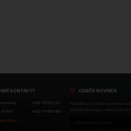
ONNÍ KONTAKTY
ODBĚR NOVINEK
starosta)
+420 776 823 317
Přihlašte se k odběru novinek a do
aktuální informace z dění okolo ob
 (foto)
+420 774 800 465
hna čísla