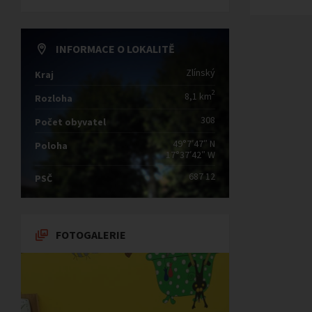
INFORMACE O LOKALITĚ
Zlínský
Kraj
2
8,1 km
Rozloha
308
Počet obyvatel
49°7′47″ N
Poloha
17°37′42″ W
687 12
PSČ
FOTOGALERIE