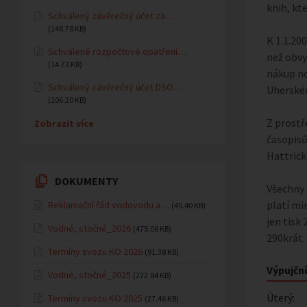
knih, kt
Schválený závěrečný účet za…
(148.78 KB)
K 1.1.20
Schválené rozpočtové opatření…
než obvy
(14.73 KB)
nákup no
Schválený závěrečný účet DSO…
Uherském
(106.20 KB)
Z prostř
Zobrazit více
časopisů
Hattrick
DOKUMENTY
Všechny 
platí mi
Reklamační řád vodovodu a…
(45.40 KB)
jen tisk
Vodné, stočné_2026
(475.06 KB)
290krát.
Termíny svozu KO 2026
(91.38 KB)
Výpujčn
Vodné, stočné_2025
(272.84 KB)
Úterý:
Termíny svozu KO 2025
(27.46 KB)