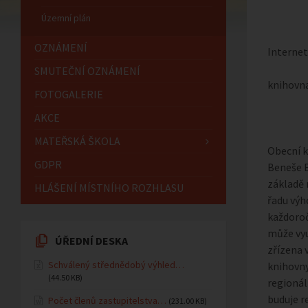
Územní plán
OZNÁMENÍ
Internet
SMUTEČNÍ OZNÁMENÍ
knihovn
FOTOGALERIE
AKCE
MATEŘSKÁ ŠKOLA
Obecní k
GDPR
Beneše B
základě 
HLÁŠENÍ MÍSTNÍHO ROZHLASU
řadu výh
každoroč
může vyu
ÚŘEDNÍ DESKA
zřízena 
Schválený střednědobý výhled…
knihovny
(44.50 KB)
regionál
buduje r
Počet členů zastupitelstva…
(231.00 KB)