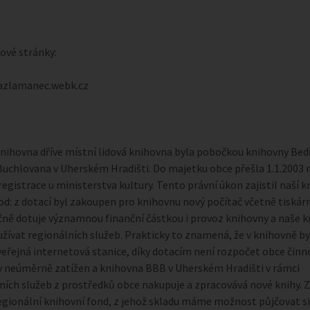
ové stránky:
azlamanec.webk.cz
nihovna dříve místní lidová knihovna byla pobočkou knihovny Bed
uchlovana v Uherském Hradišti. Do majetku obce přešla 1.1.2003 
registrace u ministerstva kultury. Tento právní úkon zajistil naší 
od: z dotací byl zakoupen pro knihovnu nový počítač včetně tiskárn
ně dotuje významnou finanční částkou i provoz knihovny a naše 
žívat regionálních služeb. Prakticky to znamená, že v knihovně by
veřejná internetová stanice, díky dotacím není rozpočet obce činn
 neúměrně zatížen a knihovna BBB v Uherském Hradišti v rámci
ních služeb z prostředků obce nakupuje a zpracovává nové knihy. 
egionální knihovní fond, z jehož skladu máme možnost půjčovat s