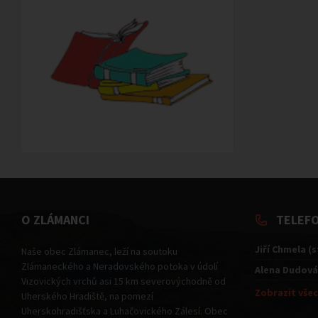
O ZLÁMANCI
TELEF
Jiří Chmela (
Naše obec Zlámanec, leží na soutoku
Zlámaneckého a Neradovského potoka v údolí
Alena Dudová
Vizovických vrchů asi 15 km severovýchodně od
Zobrazit všec
Uherského Hradiště, na pomezí
Uherskohradišťska a Luhačovického Zálesí. Obec