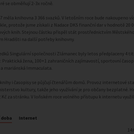
eré se obměňují 2-3x ročně.
07 měla knihovna 3 366 svazků. V letošním roce bude nakoupeno ví
kle, protože jsme získali z Nadace DKS finanční dar v hodnotě 20 0
vých knih. Stejnou částku přispěl stát prostřednictvím Městského
 Hradišti na další potřeby knihovny.
edků Singulární společnosti Zlámanec byly letos předplaceny 4 tit
: Praktická žena, 100+1 zahraničních zajímavostí, sportovní časop
 a mariánská Immaculata.
knihy i časopisy se půjčují čtenářům domů. Provoz internetové st
nisterstvo kultury, takže jeho využívání je pro občany bezplatné. Hr
 2 Kč za stránku. V loňském roce volného přístupu k internetu využi
í doba
Internet
14: