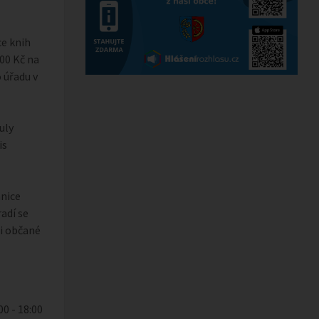
ce knih
00 Kč na
 úřadu v
uly
is
anice
adí se
li občané
00 - 18:00