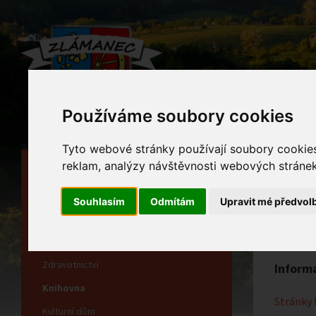
Používáme soubory cookies
Tyto webové stránky používají soubory cookies 
reklam, analýzy návštěvnosti webových stránek 
HLAVNÍ STRÁNKA
Kni
OBECNÍ ÚŘAD
Souhlasím
Odmítám
Upravit mé předvol
Home
HISTORIE
INFORMAČNÍ CENTRUM
Zdravotnictví
Inform
Knihovna
Stránky 
Kulturní dům