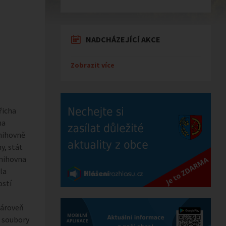
NADCHÁZEJÍCÍ AKCE
Zobrazit více
řicha
na
knihovně
y, stát
knihovna
la
ostí
Zároveň
i soubory