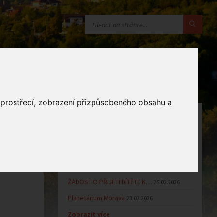
o prostředí, zobrazení přizpůsobeného obsahu a
OZNÁMENÍ
Uzavření MŠ v době letních…
16.06.2026
Výsledky přijímacího řízení k…
23.03.2026
Zápis dětí do MŠ Zlámanec pro…
25.02.2026
ŽÁDOST O PŘIJETÍ DÍTĚTE K…
25.02.2026
Planetárium Morava
23.02.2026
Zobrazit více