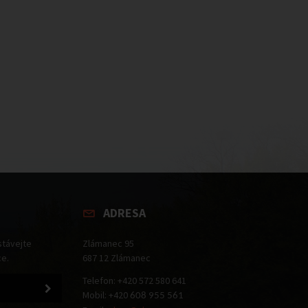
ADRESA
stávejte
Zlámanec 95
ce.
687 12 Zlámanec
Telefon: +420 572 580 641
Mobil: +420
608 955 561