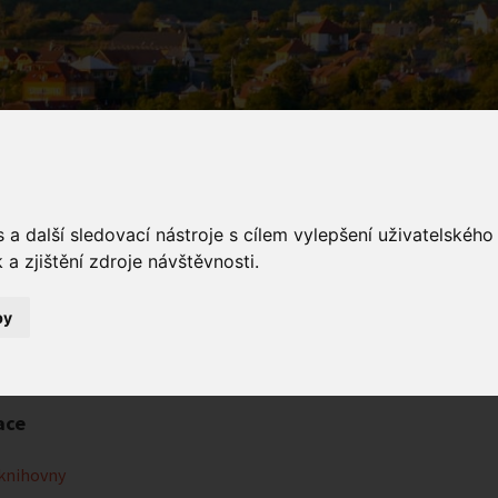
a další sledovací nástroje s cílem vylepšení uživatelskéh
a zjištění zdroje návštěvnosti.
hovna
by
Informační centrum
Knihovna
ace
knihovny