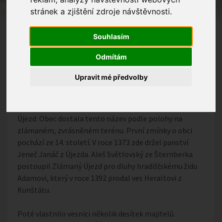
stránek a zjištění zdroje návštěvnosti.
Souhlasím
Odmítám
Upravit mé předvolby
Na začátku se Zlámanec původně jmenoval Zlámaný
Újezd. Obec dostala tento název podle polohy na
zlámaném, zvrásněném terénu. První zmínky o obci
pochází ze 14. století. V roce 1373 zde držel panství
Jeneč Janáč z Újezda. Aleš Světlovský ze Šternberka
postoupil Zlámaný Újezd pro dluhy hradišťskému židu
Adamovi, který v roce 1392 prodal ves Heraltovi z
Kunštátu.
Poté vlastnilo vesnici několik desítek majitelů.