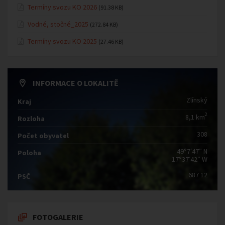
Termíny svozu KO 2026
(91.38 KB)
Vodné, stočné_2025
(272.84 KB)
Termíny svozu KO 2025
(27.46 KB)
INFORMACE O LOKALITĚ
Zlínský
Kraj
2
8,1 km
Rozloha
308
Počet obyvatel
49°7′47″ N
Poloha
17°37′42″ W
687 12
PSČ
FOTOGALERIE