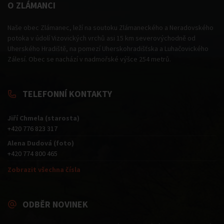
O ZLÁMANCI
Naše obec Zlámanec, leží na soutoku Zlámaneckého a Neradovského
potoka v údolí Vizovických vrchů asi 15 km severovýchodně od
Uherského Hradiště, na pomezí Uherskohradišťska a Luhačovického
Zálesí. Obec se nachází v nadmořské výšce 254 metrů.
TELEFONNÍ KONTAKTY
Jiří Chmela (starosta)
+420 776 823 317
Alena Dudová (foto)
+420 774 800 465
Zobrazit všechna čísla
ODBĚR NOVINEK