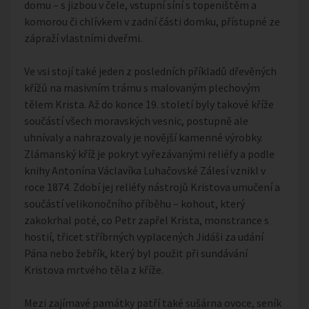
domu – s jizbou v čele, vstupní síní s topeništěm a
komorou či chlívkem v zadní části domku, přístupné ze
zápraží vlastními dveřmi.
Ve vsi stojí také jeden z posledních příkladů dřevěných
křížů na masivním trámu s malovaným plechovým
tělem Krista. Až do konce 19. století byly takové kříže
součástí všech moravských vesnic, postupně ale
uhnívaly a nahrazovaly je novější kamenné výrobky.
Zlámanský kříž je pokryt vyřezávanými reliéfy a podle
knihy Antonína Václavíka Luhačovské Zálesí vznikl v
roce 1874. Zdobí jej reliéfy nástrojů Kristova umučení a
součástí velikonočního příběhu – kohout, který
zakokrhal poté, co Petr zapřel Krista, monstrance s
hostií, třicet stříbrných vyplacených Jidáši za udání
Pána nebo žebřík, který byl použit při sundávání
Kristova mrtvého těla z kříže.
Mezi zajímavé památky patří také sušárna ovoce, seník