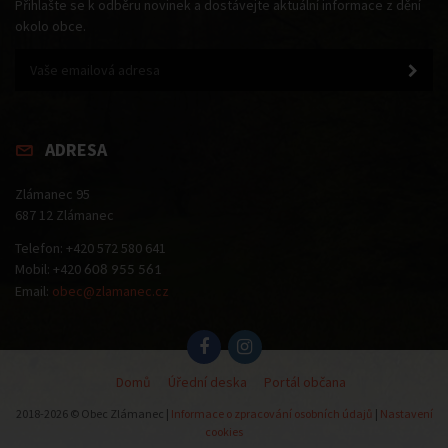
Přihlašte se k odběru novinek a dostávejte aktuální informace z dění
okolo obce.
ADRESA
Zlámanec 95
687 12 Zlámanec
Telefon: +420 572 580 641
Mobil: +420
608 955 561
Email:
obec@zlamanec.cz
Domů
Úřední deska
Portál občana
2018-2026 © Obec Zlámanec |
Informace o zpracování osobních údajů
|
Nastavení
cookies