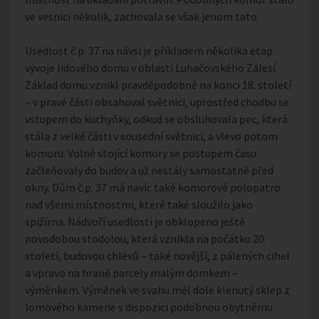
ve vesnici několik, zachovala se však jenom tato.
Usedlost č.p. 37 na návsi je příkladem několika etap
vývoje lidového domu v oblasti Luhačovského Zálesí.
Základ domu vznikl pravděpodobně na konci 18. století
– v pravé části obsahoval světnici, uprostřed chodbu se
vstupem do kuchyňky, odkud se obsluhovala pec, která
stála z velké části v sousední světnici, a vlevo potom
komoru. Volně stojící komory se postupem času
začleňovaly do budov a už nestály samostatně před
okny. Dům č.p. 37 má navíc také komorové polopatro
nad všemi místnostmi, které také sloužilo jako
spižírna. Nádvoří usedlosti je obklopeno ještě
novodobou stodolou, která vznikla na počátku 20.
století, budovou chlévů – také novější, z pálených cihel
a vpravo na hraně parcely malým domkem –
výměnkem. Výměnek ve svahu měl dole klenutý sklep z
lomového kamene s dispozici podobnou obytnému