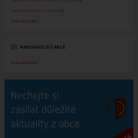
ŽÁDOST O PŘIJETÍ DÍTĚTE K…
25.02.2026
Planetárium Morava
23.02.2026
Zobrazit více
NADCHÁZEJÍCÍ AKCE
Zobrazit více