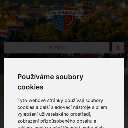
MENU
Historie
Používáme soubory
cookies
Domů
Historie
Tyto webové stránky používají soubory
cookies a další sledovací nástroje s cílem
vylepšení uživatelského prostředí,
zobrazení přizpůsobeného obsahu a
reklam, analýzy návštěvnosti webových