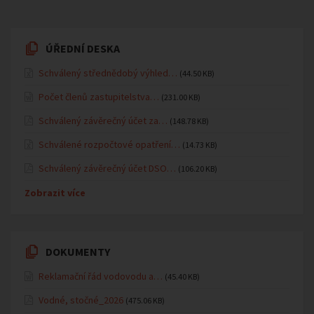
ÚŘEDNÍ DESKA
Schválený střednědobý výhled…
(44.50 KB)
Počet členů zastupitelstva…
(231.00 KB)
Schválený závěrečný účet za…
(148.78 KB)
Schválené rozpočtové opatření…
(14.73 KB)
Schválený závěrečný účet DSO…
(106.20 KB)
Zobrazit více
DOKUMENTY
Reklamační řád vodovodu a…
(45.40 KB)
Vodné, stočné_2026
(475.06 KB)