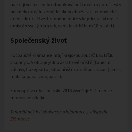
na kraji vesnice nebo sloupková boží muka u polní cesty
nedaleko areálu zemědělského družstva. Jednoduchá
architektura čtverhranného pilíře s kaplicí, ve které je
umístěn svatý obrázek, vznikla už během 18. století.
Společenský život
Fotbalisté Zlámance hrají krajskou soutěž I. B. třídu
skupiny C. V obci je jedno asfaltové hřiště (taneční
zábavy, hokejbal) a jedno hřiště s umělou trávou (tenis,
malá kopaná, volejbal…).
Samospráva obce od roku 2016 vyvěšuje 5. července
moravskou vlajku.
Tento článek byl obohacen o informace z wikipedie
Zlámanec
.