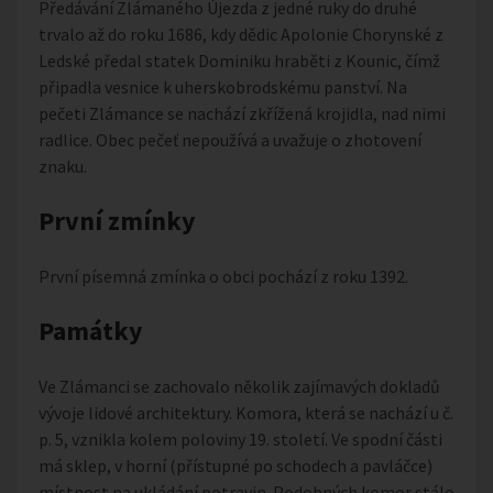
Předávání Zlámaného Újezda z jedné ruky do druhé
trvalo až do roku 1686, kdy dědic Apolonie Chorynské z
Ledské předal statek Dominiku hraběti z Kounic, čímž
připadla vesnice k uherskobrodskému panství. Na
pečeti Zlámance se nachází zkřížená krojidla, nad nimi
radlice. Obec pečeť nepoužívá a uvažuje o zhotovení
znaku.
První zmínky
První písemná zmínka o obci pochází z roku 1392.
Památky
Ve Zlámanci se zachovalo několik zajímavých dokladů
vývoje lidové architektury. Komora, která se nachází u č.
p. 5, vznikla kolem poloviny 19. století. Ve spodní části
má sklep, v horní (přístupné po schodech a pavláčce)
místnost na ukládání potravin. Podobných komor stálo