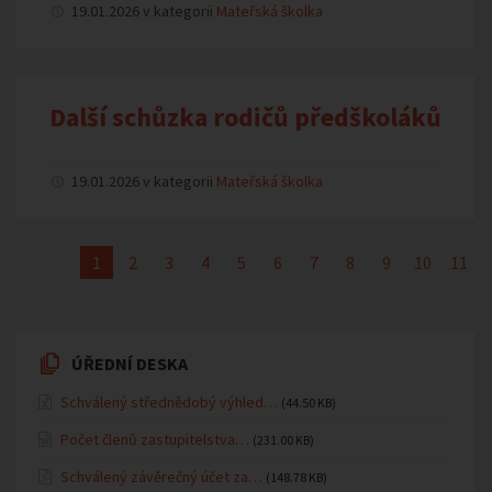
19.01.2026 v kategorii
Mateřská školka
Další schůzka rodičů předškoláků
19.01.2026 v kategorii
Mateřská školka
1
2
3
4
5
6
7
8
9
10
11
ÚŘEDNÍ DESKA
Schválený střednědobý výhled…
(44.50 KB)
Počet členů zastupitelstva…
(231.00 KB)
Schválený závěrečný účet za…
(148.78 KB)