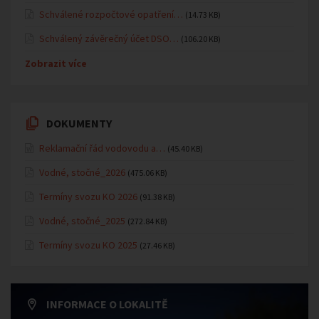
Schválené rozpočtové opatření…
(14.73 KB)
Schválený závěrečný účet DSO…
(106.20 KB)
Zobrazit více
DOKUMENTY
Reklamační řád vodovodu a…
(45.40 KB)
Vodné, stočné_2026
(475.06 KB)
Termíny svozu KO 2026
(91.38 KB)
Vodné, stočné_2025
(272.84 KB)
Termíny svozu KO 2025
(27.46 KB)
INFORMACE O LOKALITĚ