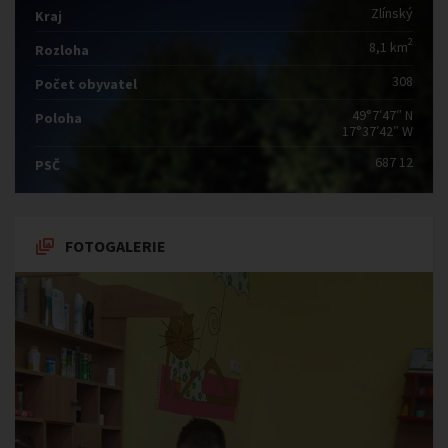
Zlínský
Kraj
2
8,1 km
Rozloha
308
Počet obyvatel
49°7′47″ N
Poloha
17°37′42″ W
687 12
PSČ
FOTOGALERIE