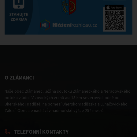
O ZLÁMANCI
Naše obec Zlámanec, leží na soutoku Zlámaneckého a Neradovského
potoka v údolí Vizovických vrchů asi 15 km severovýchodně od
Uherského Hradiště, na pomezí Uherskohradišťska a Luhačovického
Zálesí. Obec se nachází v nadmořské výšce 254 metrů.
TELEFONNÍ KONTAKTY