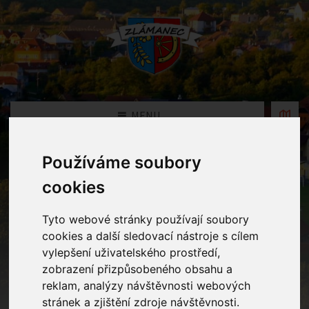
MENU
Používáme soubory
Oznámení MŠ
cookies
Home
Oznámení MŠ
Tyto webové stránky používají soubory
cookies a další sledovací nástroje s cílem
vylepšení uživatelského prostředí,
Planetárium Morava
zobrazení přizpůsobeného obsahu a
reklam, analýzy návštěvnosti webových
stránek a zjištění zdroje návštěvnosti.
23.02.2026 v kategorii
Mateřská školka