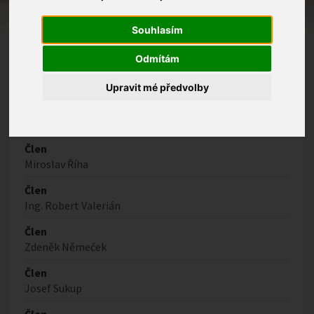
Jiří Chmela
Místostarosta obce
Souhlasím
Radoslav Říha
Odmítám
Upravit mé předvolby
Ostatní členové
Člen
Miroslav Říha
Člen
Ing. Robert Valerián
Člen
Zdeněk Němeček
Člen
Josef Sukup