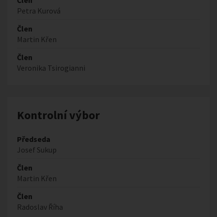
Člen
Petra Kurová
Člen
Martin Křen
Člen
Veronika Tsirogianni
Kontrolní výbor
Předseda
Josef Sukup
Člen
Martin Křen
Člen
Radoslav Říha