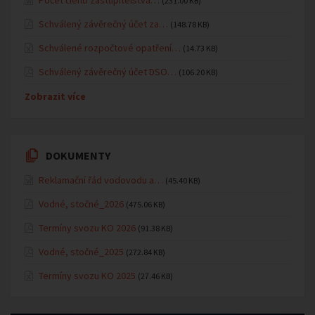
Počet členů zastupitelstva…
(231.00 KB)
Schválený závěrečný účet za…
(148.78 KB)
Schválené rozpočtové opatření…
(14.73 KB)
Schválený závěrečný účet DSO…
(106.20 KB)
Zobrazit více
DOKUMENTY
Reklamační řád vodovodu a…
(45.40 KB)
Vodné, stočné_2026
(475.06 KB)
Termíny svozu KO 2026
(91.38 KB)
Vodné, stočné_2025
(272.84 KB)
Termíny svozu KO 2025
(27.46 KB)