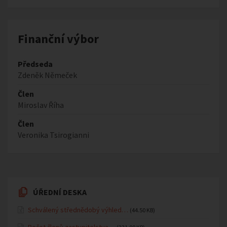
Finanční výbor
Předseda
Zdeněk Němeček
Člen
Miroslav Říha
Člen
Veronika Tsirogianni
ÚŘEDNÍ DESKA
Schválený střednědobý výhled…
(44.50 KB)