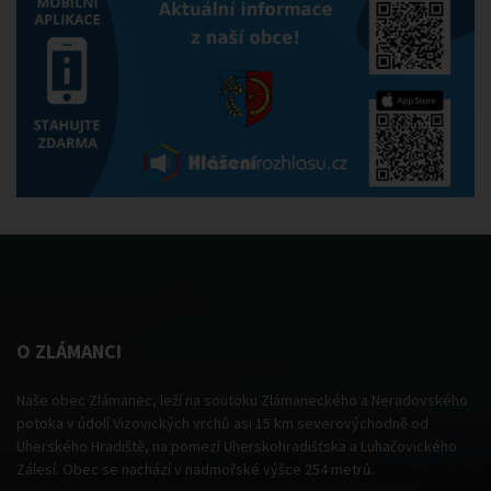
O ZLÁMANCI
Naše obec Zlámanec, leží na soutoku Zlámaneckého a Neradovského
potoka v údolí Vizovických vrchů asi 15 km severovýchodně od
Uherského Hradiště, na pomezí Uherskohradišťska a Luhačovického
Zálesí. Obec se nachází v nadmořské výšce 254 metrů.