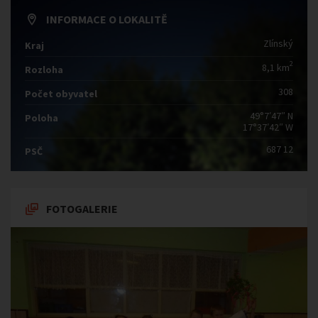
INFORMACE O LOKALITĚ
Zlínský
Kraj
2
8,1 km
Rozloha
308
Počet obyvatel
49°7′47″ N
Poloha
17°37′42″ W
687 12
PSČ
FOTOGALERIE