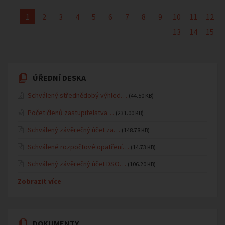
1
2
3
4
5
6
7
8
9
10
11
12
13
14
15
ÚŘEDNÍ DESKA
Schválený střednědobý výhled…
(44.50 KB)
Počet členů zastupitelstva…
(231.00 KB)
Schválený závěrečný účet za…
(148.78 KB)
Schválené rozpočtové opatření…
(14.73 KB)
Schválený závěrečný účet DSO…
(106.20 KB)
Zobrazit více
DOKUMENTY