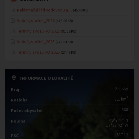
Reklamační řád vodovodu a…
(45.40 KB)
Vodné, stočné_2026
(475.06 KB)
Termíny svozu KO 2026
(91.38 KB)
Vodné, stočné_2025
(272.84 KB)
Termíny svozu KO 2025
(27.46 KB)
INFORMACE O LOKALITĚ
Zlínský
Kraj
2
8,1 km
Rozloha
308
Počet obyvatel
49°7′47″ N
Poloha
17°37′42″ W
687 12
PSČ