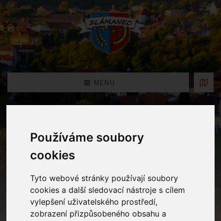
MENU
Oznámení
Používáme soubory
Home
Oznámení
cookies
Tyto webové stránky používají soubory
Uzavření MŠ v době letních
cookies a další sledovací nástroje s cílem
prázdnin
vylepšení uživatelského prostředí,
zobrazení přizpůsobeného obsahu a