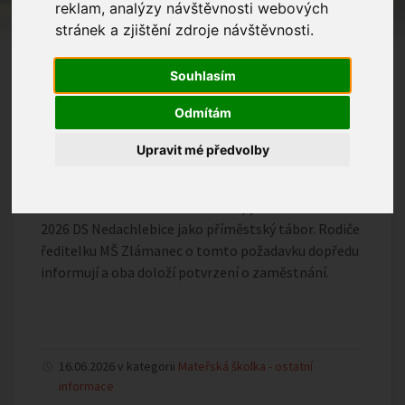
reklam, analýzy návštěvnosti webových
Ředitelka MŠ Zlámanec po dohodě se zřizovatelem
stránek a zjištění zdroje návštěvnosti.
oznamuje, že v době letních prázdnin bude školka od
13. 7. do 21. 8. 2026 uzavřena.
Souhlasím
Opětovný provoz bude zahájen dne 24. 8. 2026.
Odmítám
Pro potřebné děti nabízí umístění v době od 13. do
Upravit mé předvolby
17. 7. 2026
a od 10. do 21. 8. 2026 MŠ Březolupy. Od 20. do 24. 7.
2026 DS Nedachlebice jako příměstský tábor. Rodiče
ředitelku MŠ Zlámanec o tomto požadavku dopředu
informují a oba doloží potvrzení o zaměstnání.
16.06.2026 v kategorii
Mateřská školka - ostatní
informace