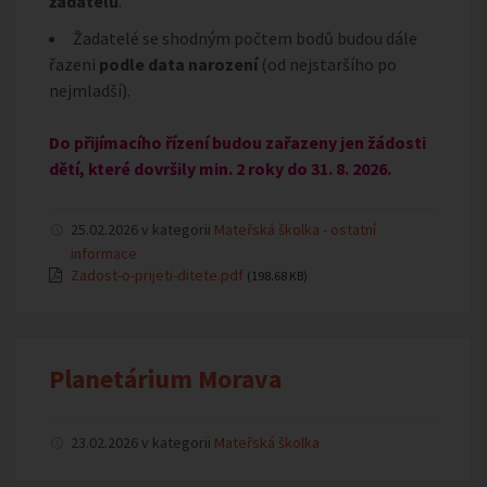
žadatelů
.
Žadatelé se shodným počtem bodů budou dále
řazeni
podle data narození
(od nejstaršího po
nejmladší).
Do přijímacího řízení budou zařazeny jen žádosti
dětí, které dovršily min. 2 roky do 31. 8. 2026.
25.02.2026 v kategorii
Mateřská školka - ostatní
informace
Zadost-o-prijeti-ditete.pdf
(198.68 KB)
Planetárium Morava
23.02.2026 v kategorii
Mateřská školka