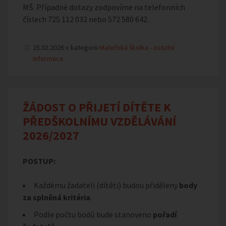
MŠ. Případné dotazy zodpovíme na telefonních
číslech 725 112 032 nebo 572 580 642.
25.02.2026 v kategorii
Mateřská školka - ostatní
informace
ŽÁDOST O PŘIJETÍ DÍTĚTE K
PŘEDŠKOLNÍMU VZDĚLÁVÁNÍ
2026/2027
POSTUP:
Každému žadateli (dítěti) budou přiděleny
body
za splněná kritéria
.
Podle počtu bodů bude stanoveno
pořadí