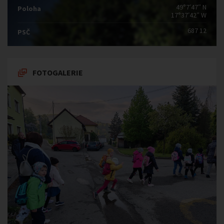
49°7′47″ N
Poloha
17°37′42″ W
687 12
PSČ
FOTOGALERIE