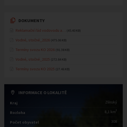
DOKUMENTY
Reklamační řád vodovodu a…
(45.40 KB)
Vodné, stočné_2026
(475.06 KB)
Termíny svozu KO 2026
(91.38 KB)
Vodné, stočné_2025
(272.84 KB)
Termíny svozu KO 2025
(27.46 KB)
INFORMACE O LOKALITĚ
Zlínský
Kraj
2
8,1 km
Rozloha
308
Počet obyvatel