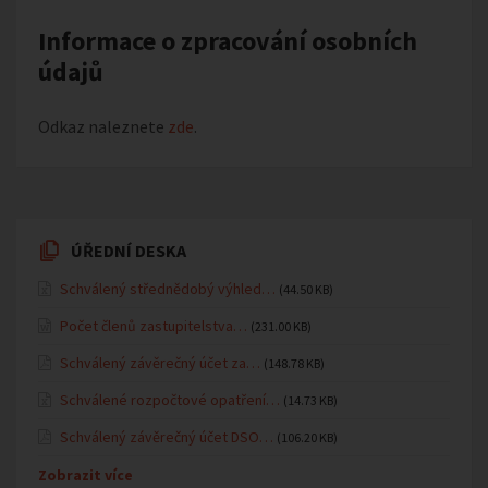
Informace o zpracování osobních
údajů
Odkaz naleznete
zde
.
ÚŘEDNÍ DESKA
Schválený střednědobý výhled…
(44.50 KB)
Počet členů zastupitelstva…
(231.00 KB)
Schválený závěrečný účet za…
(148.78 KB)
Schválené rozpočtové opatření…
(14.73 KB)
Schválený závěrečný účet DSO…
(106.20 KB)
Zobrazit více