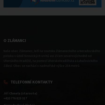
O ZLÁMANCI
Naše obec Zlámanec, leží na soutoku Zlámaneckého a Neradovského
potoka v údolí Vizovických vrchů asi 15 km severovýchodně od
Uherského Hradiště, na pomezí Uherskohradišťska a Luhačovického
Zálesí. Obec se nachází v nadmořské výšce 254 metrů.
TELEFONNÍ KONTAKTY
Jiří Chmela (starosta)
+420 776 823 317
Alena Dudová (foto)