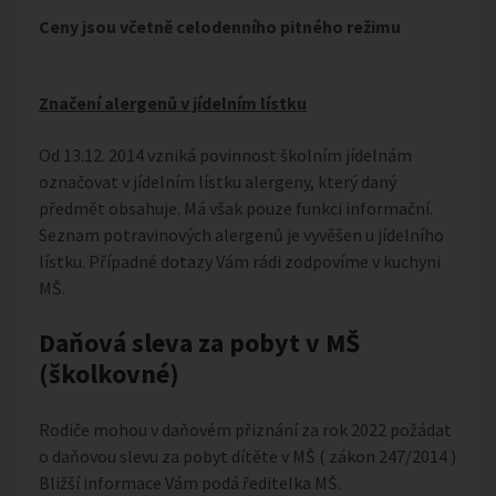
Ceny jsou včetně celodenního pitného režimu
Značení alergenů v jídelním lístku
Od 13.12. 2014 vzniká povinnost školním jídelnám
označovat v jídelním lístku alergeny, který daný
předmět obsahuje. Má však pouze funkci informační.
Seznam potravinových alergenů je vyvěšen u jídelního
lístku. Případné dotazy Vám rádi zodpovíme v kuchyni
MŠ.
Daňová sleva za pobyt v MŠ
(školkovné)
Rodiče mohou v daňovém přiznání za rok 2022 požádat
o daňovou slevu za pobyt dítěte v MŠ ( zákon 247/2014 )
Bližší informace Vám podá ředitelka MŠ.