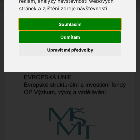
reklam, analýzy návštěvnosti webových
je spolufinancován Evropskou unií.
stránek a zjištění zdroje návštěvnosti.
Zlepšení kvality předškolního vzdělávání včetně
usnadnění přechodu dětí na ZŠ
Souhlasím
Odmítám
Upravit mé předvolby