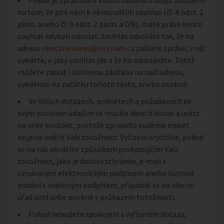
Pokud je zpracování Vašich osobních údajů založeno
na tom, že jste nám k němu udělili souhlas (čl. 6 odst. 1
písm. anebo čl. 9 odst. 2 písm. a ON), máte právo tento
souhlas kdykoli odvolat. Souhlas odvoláte tak, že na
adresu
obeczlamanec@seznam.cz
zašlete zprávu, v níž
uvedete, o jaký souhlas jde a že ho odvoláváte. Totéž
můžete zaslat i listinnou zásilkou na naši adresu,
uvedenou na začátku tohoto textu, anebo osobně.
Ve Vašich dotazech, podnětech a požadavcích ke
svým osobním údajům se musíte identifikovat a uvést
na sebe kontakt, protože zpravidla budeme muset
nejprve ověřit Vaši totožnost. Vyřízení urychlíte, pokud
se na nás obrátíte způsobem prokazujícím Vaši
totožnost, jako je datová schránka, e‑mail s
uznávaným elektronickým podpisem anebo listinné
podání s ověřeným podpisem, případně se na obecní
úřad dostavíte osobně s průkazem totožnosti.
Pokud nebudete spokojeni s vyřízením dotazu,