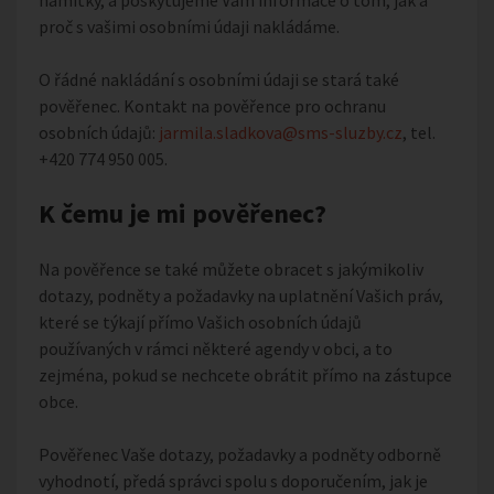
námitky, a poskytujeme Vám informace o tom, jak a
proč s vašimi osobními údaji nakládáme.
O řádné nakládání s osobními údaji se stará také
pověřenec. Kontakt na pověřence pro ochranu
osobních údajů:
jarmila.sladkova@sms-sluzby.cz
, tel.
+420 774 950 005.
K čemu je mi pověřenec?
Na pověřence se také můžete obracet s jakýmikoliv
dotazy, podněty a požadavky na uplatnění Vašich práv,
které se týkají přímo Vašich osobních údajů
používaných v rámci některé agendy v obci, a to
zejména, pokud se nechcete obrátit přímo na zástupce
obce.
Pověřenec Vaše dotazy, požadavky a podněty odborně
vyhodnotí, předá správci spolu s doporučením, jak je