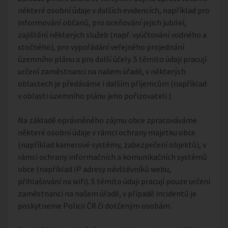
některé osobní údaje v dalších evidencích, například pro
informování občanů, pro oceňování jejich jubileí,
zajištění některých služeb (např. vyúčtování vodného a
stočného), pro vypořádání veřejného projednání
územního plánu a pro další účely. S těmito údaji pracují
určení zaměstnanci na našem úřadě, v některých
oblastech je předáváme i dalším příjemcům (například
v oblasti územního plánu jeho pořizovateli ).
Na základě oprávněného zájmu obce zpracováváme
některé osobní údaje v rámci ochrany majetku obce
(například kamerové systémy, zabezpečení objektů), v
rámci ochrany informačních a komunikačních systémů
obce (například IP adresy návštěvníků webu,
přihlašování na wifi). S těmito údaji pracují pouze určení
zaměstnanci na našem úřadě, v případě incidentů je
poskytneme Policii ČR či dotčeným osobám.