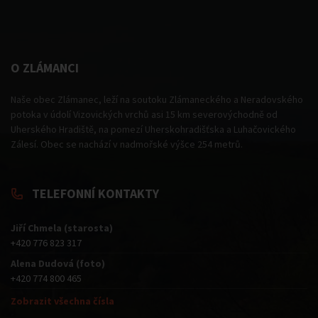
O ZLÁMANCI
Naše obec Zlámanec, leží na soutoku Zlámaneckého a Neradovského
potoka v údolí Vizovických vrchů asi 15 km severovýchodně od
Uherského Hradiště, na pomezí Uherskohradišťska a Luhačovického
Zálesí. Obec se nachází v nadmořské výšce 254 metrů.
TELEFONNÍ KONTAKTY
Jiří Chmela (starosta)
+420 776 823 317
Alena Dudová (foto)
+420 774 800 465
Zobrazit všechna čísla