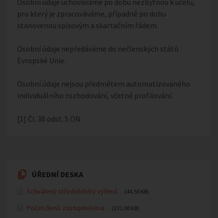
Osobní údaje uchováváme po dobu nezbytnou k účelu,
pro který je zpracováváme, případně po dobu
stanovenou spisovým a skartačním řádem.
Osobní údaje nepředáváme do nečlenských států
Evropské Unie.
Osobní údaje nejsou předmětem automatizovaného
individuálního rozhodování, včetně profilování.
[1] Čl. 38 odst. 5 ON
ÚŘEDNÍ DESKA
Schválený střednědobý výhled…
(44.50 KB)
Počet členů zastupitelstva…
(231.00 KB)