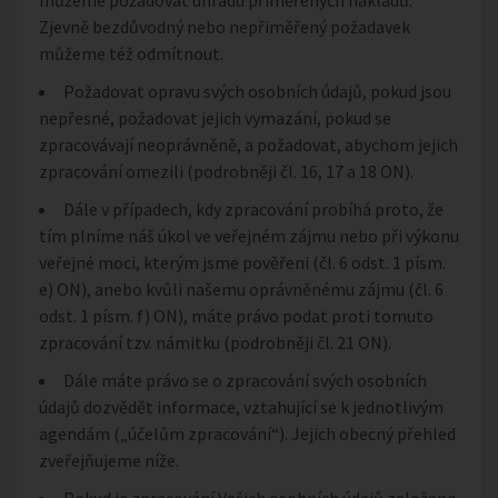
můžeme požadovat úhradu přiměřených nákladů.
Zjevně bezdůvodný nebo nepřiměřený požadavek
můžeme též odmítnout.
Požadovat opravu svých osobních údajů, pokud jsou
nepřesné, požadovat jejich vymazání, pokud se
zpracovávají neoprávněně, a požadovat, abychom jejich
zpracování omezili (podrobněji čl. 16, 17 a 18 ON).
Dále v případech, kdy zpracování probíhá proto, že
tím plníme náš úkol ve veřejném zájmu nebo při výkonu
veřejné moci, kterým jsme pověřeni (čl. 6 odst. 1 písm.
e) ON), anebo kvůli našemu oprávněnému zájmu (čl. 6
odst. 1 písm. f) ON), máte právo podat proti tomuto
zpracování tzv. námitku (podrobněji čl. 21 ON).
Dále máte právo se o zpracování svých osobních
údajů dozvědět informace, vztahující se k jednotlivým
agendám („účelům zpracování“). Jejich obecný přehled
zveřejňujeme níže.