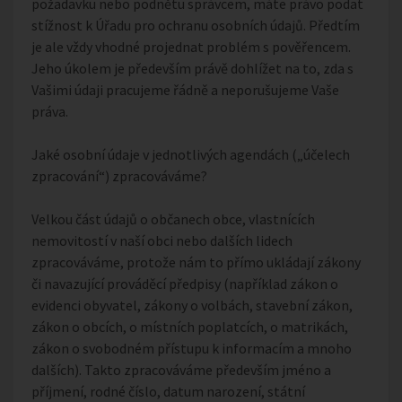
požadavku nebo podnětu správcem, máte právo podat
stížnost k Úřadu pro ochranu osobních údajů. Předtím
je ale vždy vhodné projednat problém s pověřencem.
Jeho úkolem je především právě dohlížet na to, zda s
Vašimi údaji pracujeme řádně a neporušujeme Vaše
práva.
Jaké osobní údaje v jednotlivých agendách („účelech
zpracování“) zpracováváme?
Velkou část údajů o občanech obce, vlastnících
nemovitostí v naší obci nebo dalších lidech
zpracováváme, protože nám to přímo ukládají zákony
či navazující prováděcí předpisy (například zákon o
evidenci obyvatel, zákony o volbách, stavební zákon,
zákon o obcích, o místních poplatcích, o matrikách,
zákon o svobodném přístupu k informacím a mnoho
dalších). Takto zpracováváme především jméno a
příjmení, rodné číslo, datum narození, státní