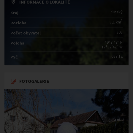
INFORMACE O LOKALITĚ
Zlínský
Kraj
2
8,1 km
Rozloha
308
Počet obyvatel
49°7′47″ N
Poloha
17°37′42″ W
687 12
PSČ
FOTOGALERIE