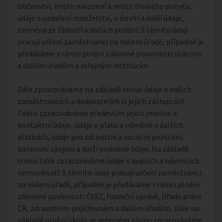
občanství, místo narození a místo trvalého pobytu,
údaje o uzavření manželství, o úmrtí a další údaje,
zejména ze žádostí a dalších podání. S těmito údaji
pracují určení zaměstnanci na našem úřadě, případně je
předáváme v rámci plnění zákonné povinnosti státním
a dalším úřadům a veřejným institucím.
Dále zpracováváme na základě smluv údaje o našich
zaměstnancích a dodavatelích či jejich zástupcích.
Takto zpracováváme především jejich jmenné a
kontaktní údaje, údaje o platu a odměně a dalších
platbách, údaje pro zdravotní a sociální pojištění,
bankovní spojení a další podobné údaje. Na základě
smluv také zpracováváme údaje o kupcích a nájemcích
nemovitostí. S těmito údaji pracují určení zaměstnanci
na našem úřadě, případně je předáváme v rámci plnění
zákonné povinnosti ČSSZ, finanční správě, Úřadu práce
ČR, zdravotním pojišťovnám a dalším úřadům. Dále na
základě plnění úkolu ve veřejném zájmu zpracováváme