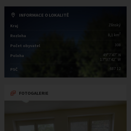
INFORMACE O LOKALITĚ
Zlínský
Kraj
2
8,1 km
Rozloha
308
Počet obyvatel
49°7′47″ N
Poloha
17°37′42″ W
687 12
PSČ
FOTOGALERIE