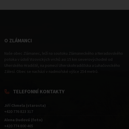
O ZLÁMANCI
Naše obec Zlámanec, leží na soutoku Zlámaneckého a Neradovského
potoka v údolí Vizovických vrchů asi 15 km severovýchodně od
Uherského Hradiště, na pomezí Uherskohradišťska a Luhačovického
Zálesí. Obec se nachází v nadmořské výšce 254 metrů.
TELEFONNÍ KONTAKTY
Jiří Chmela (starosta)
+420 776 823 317
Alena Dudová (foto)
+420 774 800 465