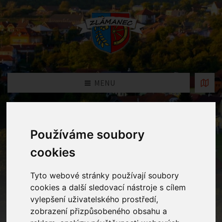
MENU
Obecní úřad
Používáme soubory
Home
Obecní úřad
cookies
Tyto webové stránky používají soubory
Základní informace
cookies a další sledovací nástroje s cílem
vylepšení uživatelského prostředí,
zobrazení přizpůsobeného obsahu a
Obec Zlámanec: