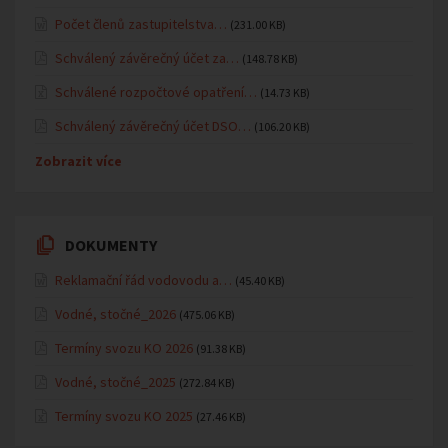
Počet členů zastupitelstva…
(231.00 KB)
Schválený závěrečný účet za…
(148.78 KB)
Schválené rozpočtové opatření…
(14.73 KB)
Schválený závěrečný účet DSO…
(106.20 KB)
Zobrazit více
DOKUMENTY
Reklamační řád vodovodu a…
(45.40 KB)
Vodné, stočné_2026
(475.06 KB)
Termíny svozu KO 2026
(91.38 KB)
Vodné, stočné_2025
(272.84 KB)
Termíny svozu KO 2025
(27.46 KB)