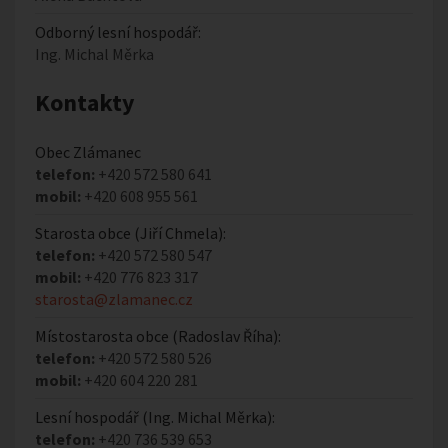
Odborný lesní hospodář:
Ing. Michal Měrka
Kontakty
Obec Zlámanec
telefon:
+420 572 580 641
mobil:
+420 608 955 561
Starosta obce (Jiří Chmela):
telefon:
+420 572 580 547
mobil:
+420 776 823 317
starosta@zlamanec.cz
Místostarosta obce (Radoslav Říha):
telefon:
+420 572 580 526
mobil:
+420 604 220 281
Lesní hospodář (Ing. Michal Měrka):
telefon:
+420 736 539 653