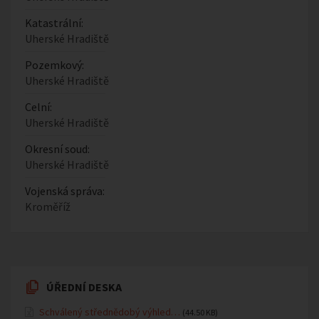
Katastrální:
Uherské Hradiště
Pozemkový:
Uherské Hradiště
Celní:
Uherské Hradiště
Okresní soud:
Uherské Hradiště
Vojenská správa:
Kroměříž
ÚŘEDNÍ DESKA
Schválený střednědobý výhled…
(44.50 KB)