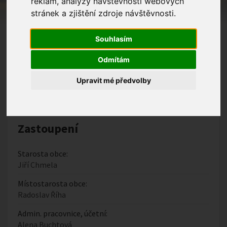
reklam, analýzy návštěvnosti webových
Obecní úřad Zlámanec
stránek a zjištění zdroje návštěvnosti.
Adresa:
Zlámanec 95, Zlámanec 687 12
Souhlasím
IČO:
Odmítám
00368687
Upravit mé předvolby
DIČ:
CZ00368687
(obec je plátce DPH)
Zastoupení
Starosta obce:
Jiří Chmela
Místostarosta obce:
Radoslav Říha
Admin. pracovnice, účetní:
Alena Buchtová