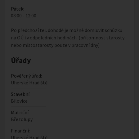
Pátek:
08:00 - 12:00
Po předchozí tel. dohodě je možné domluvit schůzku
na OÚ i v odpoledních hodinách. (přítomnost starosty
nebo místostarosty pouze v pracovní dny)
Úřady
Pověřený úřad:
Uherské Hradiště
Stavební:
Bílovice
Matriční:
Březolupy
Finanční:
Uherské Hradiště