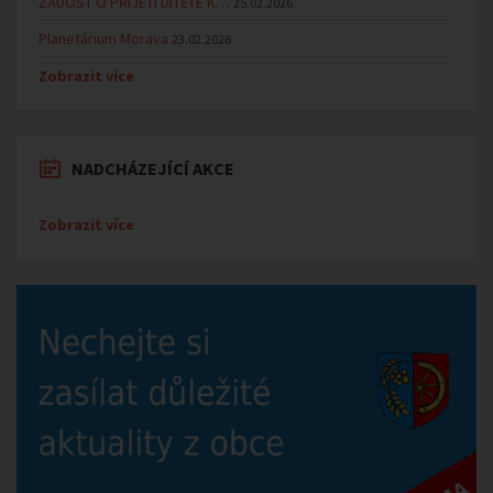
ŽÁDOST O PŘIJETÍ DÍTĚTE K…
25.02.2026
Planetárium Morava
23.02.2026
Zobrazit více
NADCHÁZEJÍCÍ AKCE
Zobrazit více