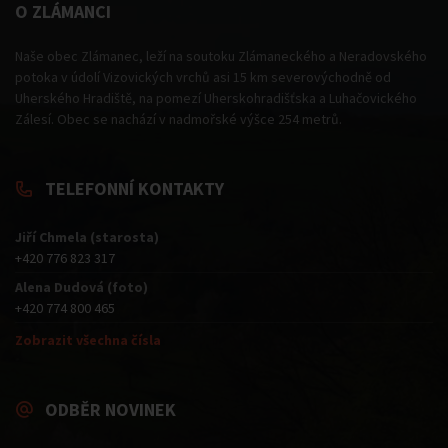
O ZLÁMANCI
Naše obec Zlámanec, leží na soutoku Zlámaneckého a Neradovského
potoka v údolí Vizovických vrchů asi 15 km severovýchodně od
Uherského Hradiště, na pomezí Uherskohradišťska a Luhačovického
Zálesí. Obec se nachází v nadmořské výšce 254 metrů.
TELEFONNÍ KONTAKTY
Jiří Chmela (starosta)
+420 776 823 317
Alena Dudová (foto)
+420 774 800 465
Zobrazit všechna čísla
ODBĚR NOVINEK