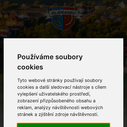
MENU
Používáme soubory
cookies
Mateřská škola
Tyto webové stránky používají soubory
Home
Mateřská škola
cookies a další sledovací nástroje s cílem
vylepšení uživatelského prostředí,
zobrazení přizpůsobeného obsahu a
reklam, analýzy návštěvnosti webových
Kontakty
stránek a zjištění zdroje návštěvnosti.
Ostatní informace