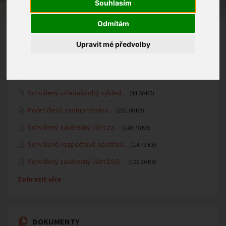
Fotogalerie MŠ
Souhlasím
Oznámení MŠ
Odmítám
Upravit mé předvolby
ÚŘEDNÍ DESKA
Schválený střednědobý výhled…
(44.50 KB)
Počet členů zastupitelstva…
(231.00 KB)
Schválený závěrečný účet za…
(148.78 KB)
Schválené rozpočtové opatření…
(14.73 KB)
Schválený závěrečný účet DSO…
(106.20 KB)
Zobrazit více
DOKUMENTY