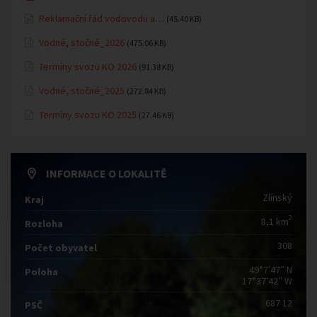
Reklamační řád vodovodu a…
(45.40 KB)
Vodné, stočné_2026
(475.06 KB)
Termíny svozu KO 2026
(91.38 KB)
Vodné, stočné_2025
(272.84 KB)
Termíny svozu KO 2025
(27.46 KB)
INFORMACE O LOKALITĚ
Zlínský
Kraj
2
8,1 km
Rozloha
308
Počet obyvatel
49°7′47″ N
Poloha
17°37′42″ W
687 12
PSČ