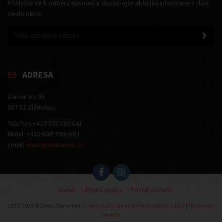
Přihlašte se k odběru novinek a dostávejte aktuální informace z dění
okolo obce.
ADRESA
Zlámanec 95
687 12 Zlámanec
Telefon: +420 572 580 641
Mobil: +420
608 955 561
Email:
obec@zlamanec.cz
Domů
Úřední deska
Portál občana
2018-2026 © Obec Zlámanec |
Informace o zpracování osobních údajů
|
Nastavení
cookies