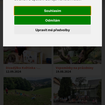
Souhlasím
Odmítám
Upravit mé předvolby
Divadýlko Květinka -…
Vzpomínky na prázdniny
12.09.2024
19.08.2024