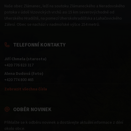
Naše obec Zlámanec, leží na soutoku Zlámaneckého a Neradovského
potoka v údolí Vizovických vrchů asi 15 km severovýchodně od
Uherského Hradiště, na pomezí Uherskohradišťska a Luhačovického
Zálesí. Obec se nachází v nadmořské výšce 254 metrů.
TELEFONNÍ KONTAKTY
Jiří Chmela (starosta)
+420 776 823 317
Alena Dudová (foto)
+420 774 800 465
Zobrazit všechna čísla
ODBĚR NOVINEK
Přihlašte se k odběru novinek a dostávejte aktuální informace z dění
okolo obce.