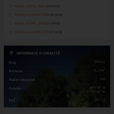
Vodné, stočné_2026
(475.06 KB)
Termíny svozu KO 2026
(91.38 KB)
Vodné, stočné_2025
(272.84 KB)
Termíny svozu KO 2025
(27.46 KB)
INFORMACE O LOKALITĚ
Zlínský
Kraj
2
8,1 km
Rozloha
308
Počet obyvatel
49°7′47″ N
Poloha
17°37′42″ W
687 12
PSČ