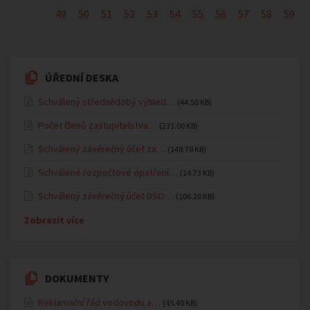
49
50
51
52
53
54
55
56
57
58
59
ÚŘEDNÍ DESKA
Schválený střednědobý výhled…
(44.50 KB)
Počet členů zastupitelstva…
(231.00 KB)
Schválený závěrečný účet za…
(148.78 KB)
Schválené rozpočtové opatření…
(14.73 KB)
Schválený závěrečný účet DSO…
(106.20 KB)
Zobrazit více
DOKUMENTY
Reklamační řád vodovodu a…
(45.40 KB)