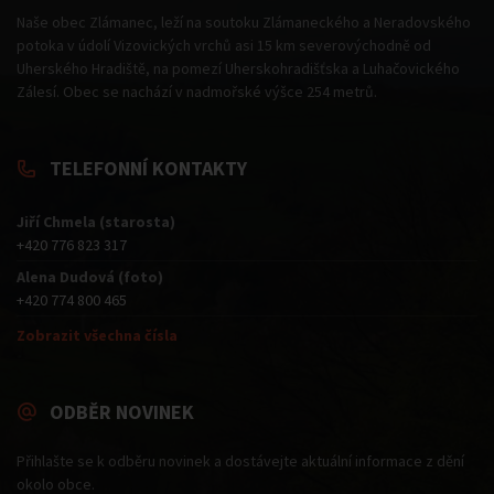
Naše obec Zlámanec, leží na soutoku Zlámaneckého a Neradovského
potoka v údolí Vizovických vrchů asi 15 km severovýchodně od
Uherského Hradiště, na pomezí Uherskohradišťska a Luhačovického
Zálesí. Obec se nachází v nadmořské výšce 254 metrů.
TELEFONNÍ KONTAKTY
Jiří Chmela (starosta)
+420 776 823 317
Alena Dudová (foto)
+420 774 800 465
Zobrazit všechna čísla
ODBĚR NOVINEK
Přihlašte se k odběru novinek a dostávejte aktuální informace z dění
okolo obce.