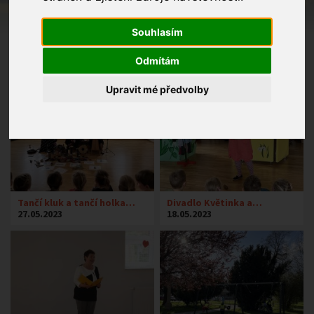
Souhlasím
Odmítám
Upravit mé předvolby
Tančí kluk a tančí holka…
Divadlo Květinka a…
27.05.2023
18.05.2023