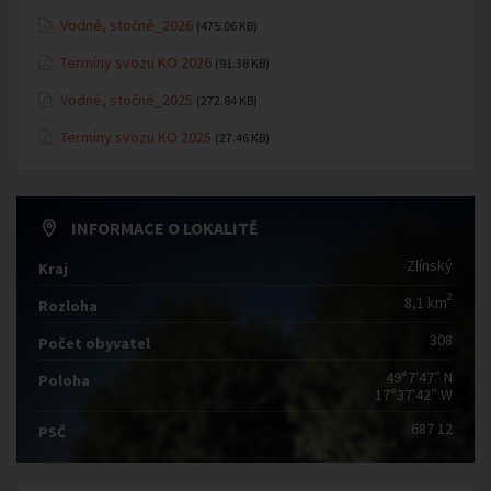
Vodné, stočné_2026
(475.06 KB)
Termíny svozu KO 2026
(91.38 KB)
Vodné, stočné_2025
(272.84 KB)
Termíny svozu KO 2025
(27.46 KB)
INFORMACE O LOKALITĚ
Zlínský
Kraj
2
8,1 km
Rozloha
308
Počet obyvatel
49°7′47″ N
Poloha
17°37′42″ W
687 12
PSČ