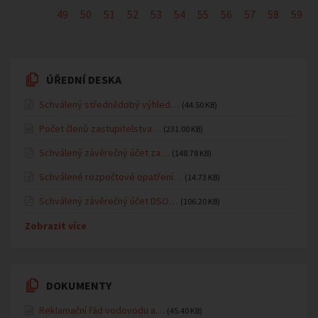
49
50
51
52
53
54
55
56
57
58
59
ÚŘEDNÍ DESKA
Schválený střednědobý výhled…
(44.50 KB)
Počet členů zastupitelstva…
(231.00 KB)
Schválený závěrečný účet za…
(148.78 KB)
Schválené rozpočtové opatření…
(14.73 KB)
Schválený závěrečný účet DSO…
(106.20 KB)
Zobrazit více
DOKUMENTY
Reklamační řád vodovodu a…
(45.40 KB)