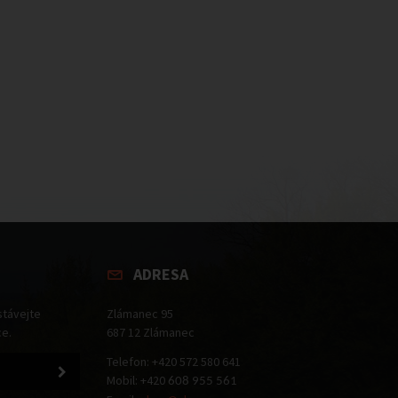
ADRESA
stávejte
Zlámanec 95
ce.
687 12 Zlámanec
Telefon: +420 572 580 641
Mobil: +420
608 955 561