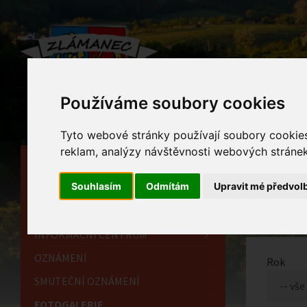
Používáme soubory cookies
Tyto webové stránky používají soubory cookies 
reklam, analýzy návštěvnosti webových stránek 
HLAVNÍ STRÁNKA
Foto
Souhlasím
Odmítám
Upravit mé předvol
OBECNÍ ÚŘAD
Home
HISTORIE
INFORMAČNÍ CENTRUM
OZNÁMENÍ
Rok
SMUTEČNÍ OZNÁMENÍ
FOTOGALERIE