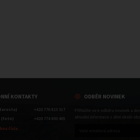
ONNÍ KONTAKTY
ODBĚR NOVINEK
starosta)
+420 776 823 317
Přihlašte se k odběru novinek a do
aktuální informace z dění okolo ob
 (foto)
+420 774 800 465
hna čísla