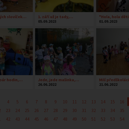
ých slovíček…
1. září už je tady,…
"Hola, hola dět
05.09.2023
01.09.2023
pár hodin,…
Jede, jede mašinka,…
Milí předškolác
26.06.2022
21.06.2022
4
5
6
7
8
9
10
11
12
13
14
15
16
2
23
24
25
26
27
28
29
30
31
32
33
34
35
1
42
43
44
45
46
47
48
49
50
51
52
53
54