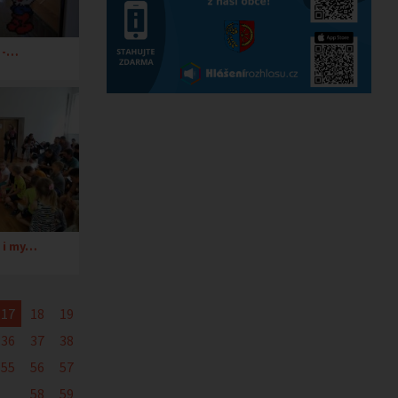
i -…
i i my…
17
18
19
36
37
38
55
56
57
58
59