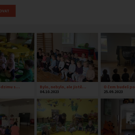
odzimu s…
Bylo, nebylo, ale jistě…
O čem budeš p
04.10.2023
25.09.2023