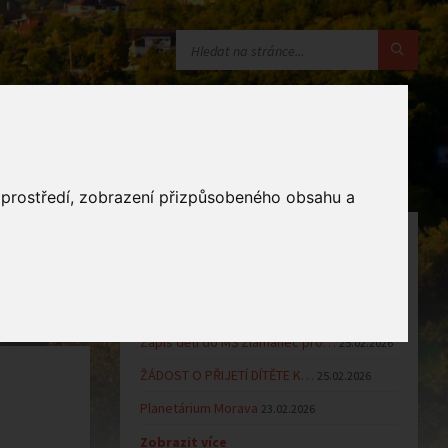
o prostředí, zobrazení přizpůsobeného obsahu a
OZNÁMENÍ
Uzavření MŠ v době letních…
16.06.2026
Výsledky přijímacího řízení k…
23.03.2026
Zápis dětí do MŠ Zlámanec pro…
25.02.2026
ŽÁDOST O PŘIJETÍ DÍTĚTE K…
25.02.2026
Planetárium Morava
23.02.2026
Zobrazit více