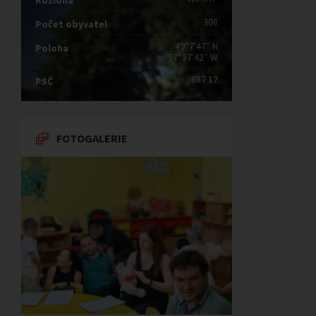
Rozloha
308
Počet obyvatel
49°7′47″ N
Poloha
17°37′42″ W
687 12
PSČ
FOTOGALERIE