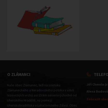
O ZLÁMANCI
TELEF
Jiří Chmela (
Naše obec Zlámanec, leží na soutoku
Zlámaneckého a Neradovského potoka v údolí
Alena Dudová
Vizovických vrchů asi 15 km severovýchodně od
Zobrazit všec
Uherského Hradiště, na pomezí
Uherskohradišťska a Luhačovického Zálesí. Obec