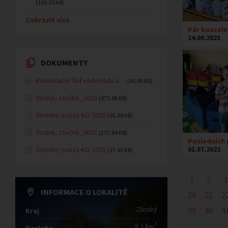
(106.20 KB)
Zobrazit více
Pár kouzeln
14.09.2023
DOKUMENTY
Reklamační řád vodovodu a…
(45.40 KB)
Vodné, stočné_2026
(475.06 KB)
Termíny svozu KO 2026
(91.38 KB)
Vodné, stočné_2025
(272.84 KB)
Posledních 
01.07.2022
Termíny svozu KO 2025
(27.46 KB)
1
2
3
INFORMACE O LOKALITĚ
20
21
2
Zlínský
39
40
4
Kraj
2
8,1 km