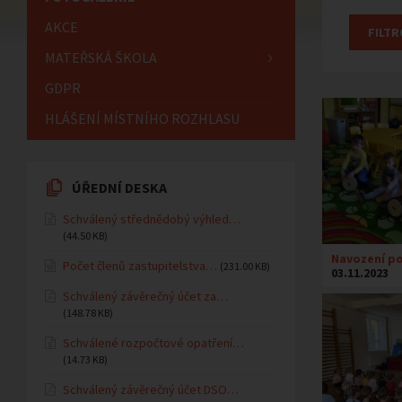
AKCE
MATEŘSKÁ ŠKOLA
GDPR
HLÁŠENÍ MÍSTNÍHO ROZHLASU
ÚŘEDNÍ DESKA
Schválený střednědobý výhled…
(44.50 KB)
Navození p
Počet členů zastupitelstva…
(231.00 KB)
03.11.2023
Schválený závěrečný účet za…
(148.78 KB)
Schválené rozpočtové opatření…
(14.73 KB)
Schválený závěrečný účet DSO…