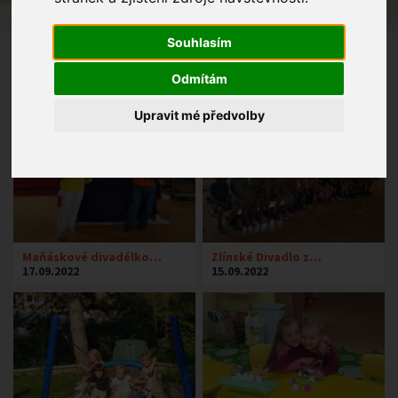
Souhlasím
Odmítám
Upravit mé předvolby
Maňáskové divadélko…
Zlínské Divadlo z…
17.09.2022
15.09.2022