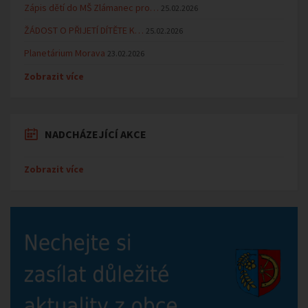
Zápis dětí do MŠ Zlámanec pro…
25.02.2026
ŽÁDOST O PŘIJETÍ DÍTĚTE K…
25.02.2026
Planetárium Morava
23.02.2026
Zobrazit více
NADCHÁZEJÍCÍ AKCE
Zobrazit více