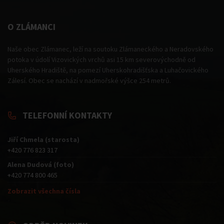
O ZLÁMANCI
Naše obec Zlámanec, leží na soutoku Zlámaneckého a Neradovského
potoka v údolí Vizovických vrchů asi 15 km severovýchodně od
Uherského Hradiště, na pomezí Uherskohradišťska a Luhačovického
Zálesí. Obec se nachází v nadmořské výšce 254 metrů.
TELEFONNÍ KONTAKTY
Jiří Chmela (starosta)
+420 776 823 317
Alena Dudová (foto)
+420 774 800 465
Zobrazit všechna čísla