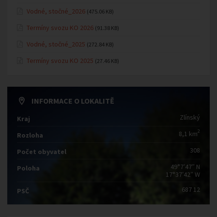
Vodné, stočné_2026
(475.06 KB)
Termíny svozu KO 2026
(91.38 KB)
Vodné, stočné_2025
(272.84 KB)
Termíny svozu KO 2025
(27.46 KB)
INFORMACE O LOKALITĚ
Zlínský
Kraj
2
8,1 km
Rozloha
308
Počet obyvatel
49°7′47″ N
Poloha
17°37′42″ W
687 12
PSČ