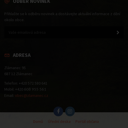
ODBĚR NOVINEK
Přihlašte se k odběru novinek a dostávejte aktuální informace z dění
okolo obce.
ADRESA
Zlámanec 95
687 12 Zlámanec
Telefon: +420 572 580 641
Mobil: +420
608 955 561
Email:
obec@zlamanec.cz
Domů
Úřední deska
Portál občana