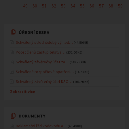
49
50
51
52
53
54
55
56
57
58
59
ÚŘEDNÍ DESKA
Schválený střednědobý výhled…
(44.50 KB)
Počet členů zastupitelstva…
(231.00 KB)
Schválený závěrečný účet za…
(148.78 KB)
Schválené rozpočtové opatření…
(14.73 KB)
Schválený závěrečný účet DSO…
(106.20 KB)
Zobrazit více
DOKUMENTY
Reklamační řád vodovodu a…
(45.40 KB)