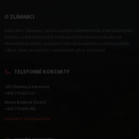
O ZLÁMANCI
Naše obec Zlámanec, leží na soutoku Zlámaneckého a Neradovského
potoka v údolí Vizovických vrchů asi 15 km severovýchodně od
Uherského Hradiště, na pomezí Uherskohradišťska a Luhačovického
Zálesí. Obec se nachází v nadmořské výšce 254 metrů.
TELEFONNÍ KONTAKTY
Jiří Chmela (starosta)
+420 776 823 317
Alena Dudová (foto)
+420 774 800 465
Zobrazit všechna čísla