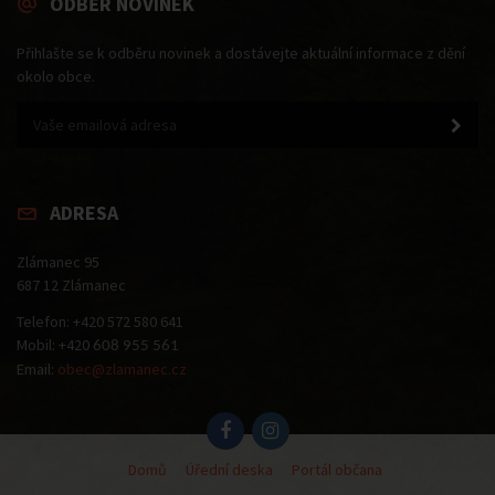
ODBĚR NOVINEK
Přihlašte se k odběru novinek a dostávejte aktuální informace z dění
okolo obce.
ADRESA
Zlámanec 95
687 12 Zlámanec
Telefon: +420 572 580 641
Mobil: +420
608 955 561
Email:
obec@zlamanec.cz
Domů
Úřední deska
Portál občana