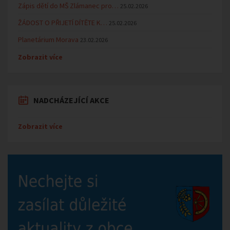
Zápis dětí do MŠ Zlámanec pro…
25.02.2026
ŽÁDOST O PŘIJETÍ DÍTĚTE K…
25.02.2026
Planetárium Morava
23.02.2026
Zobrazit více
NADCHÁZEJÍCÍ AKCE
Zobrazit více