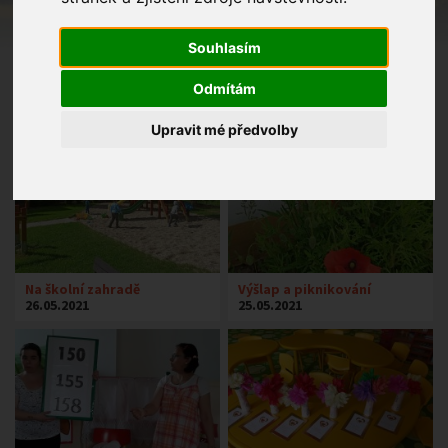
Souhlasím
Odmítám
Upravit mé předvolby
Na školní zahradě
Výšlap a piknikování
26.05.2021
25.05.2021