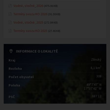
Vodné, stočné_2026
(475.06 KB)
Termíny svozu KO 2026
(91.38 KB)
Vodné, stočné_2025
(272.84 KB)
Termíny svozu KO 2025
(27.46 KB)
INFORMACE O LOKALITĚ
Zlínský
Kraj
2
8,1 km
Rozloha
308
Počet obyvatel
49°7′47″ N
Poloha
17°37′42″ W
687 12
PSČ