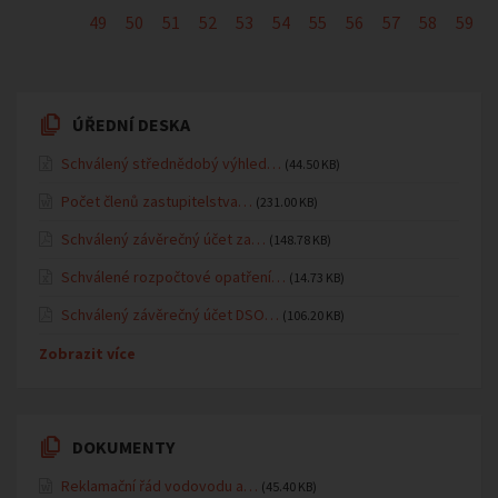
49
50
51
52
53
54
55
56
57
58
59
ÚŘEDNÍ DESKA
Schválený střednědobý výhled…
(44.50 KB)
Počet členů zastupitelstva…
(231.00 KB)
Schválený závěrečný účet za…
(148.78 KB)
Schválené rozpočtové opatření…
(14.73 KB)
Schválený závěrečný účet DSO…
(106.20 KB)
Zobrazit více
DOKUMENTY
Reklamační řád vodovodu a…
(45.40 KB)