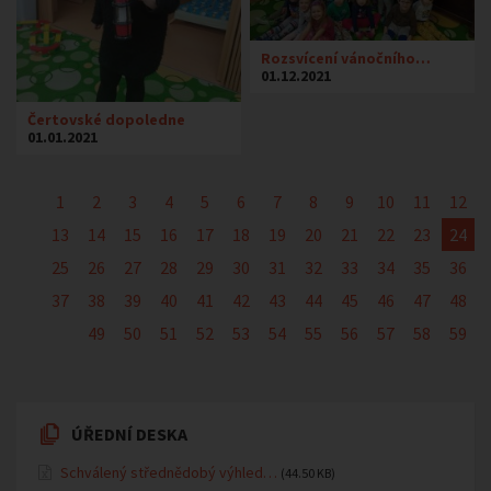
Rozsvícení vánočního…
01.12.2021
Čertovské dopoledne
01.01.2021
1
2
3
4
5
6
7
8
9
10
11
12
13
14
15
16
17
18
19
20
21
22
23
24
25
26
27
28
29
30
31
32
33
34
35
36
37
38
39
40
41
42
43
44
45
46
47
48
49
50
51
52
53
54
55
56
57
58
59
ÚŘEDNÍ DESKA
Schválený střednědobý výhled…
(44.50 KB)