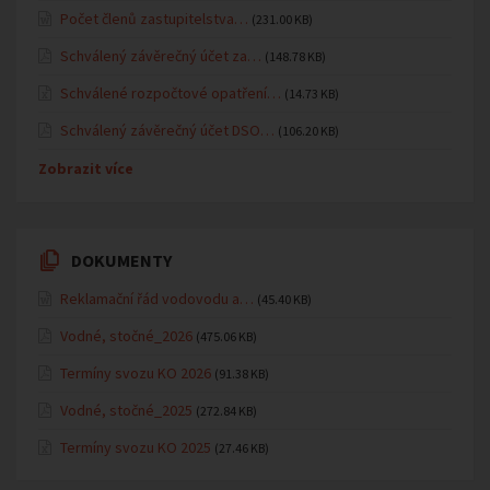
Počet členů zastupitelstva…
(231.00 KB)
Schválený závěrečný účet za…
(148.78 KB)
Schválené rozpočtové opatření…
(14.73 KB)
Schválený závěrečný účet DSO…
(106.20 KB)
Zobrazit více
DOKUMENTY
Reklamační řád vodovodu a…
(45.40 KB)
Vodné, stočné_2026
(475.06 KB)
Termíny svozu KO 2026
(91.38 KB)
Vodné, stočné_2025
(272.84 KB)
Termíny svozu KO 2025
(27.46 KB)