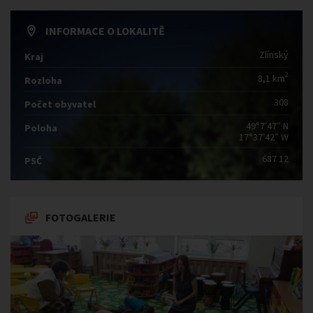
INFORMACE O LOKALITĚ
Zlínský
Kraj
2
8,1 km
Rozloha
308
Počet obyvatel
49°7′47″ N
Poloha
17°37′42″ W
687 12
PSČ
FOTOGALERIE