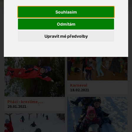
Souhlasím
Odmítám
Upravit mé předvolby
Sázíme obilí i květiny
21.04.2021
Karneval
18.02.2021
Ptáci - kreslíme,…
29.01.2021