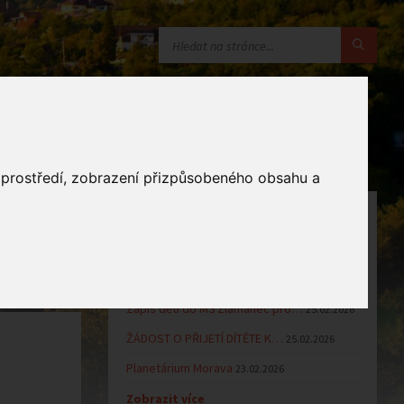
o prostředí, zobrazení přizpůsobeného obsahu a
OZNÁMENÍ
Uzavření MŠ v době letních…
16.06.2026
Výsledky přijímacího řízení k…
23.03.2026
Zápis dětí do MŠ Zlámanec pro…
25.02.2026
ŽÁDOST O PŘIJETÍ DÍTĚTE K…
25.02.2026
Planetárium Morava
23.02.2026
Zobrazit více