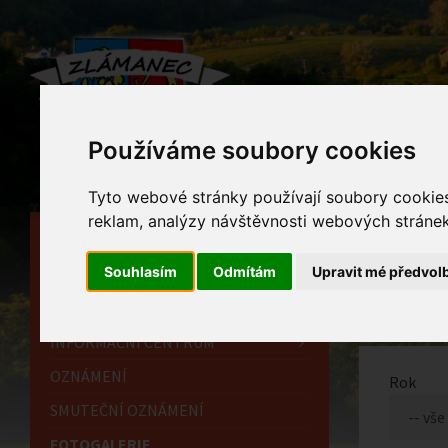
Používáme soubory cookies
Tyto webové stránky používají soubory cookies 
reklam, analýzy návštěvnosti webových stránek 
HLAVNÍ STRÁNKA
Foto
Souhlasím
Odmítám
Upravit mé předvol
OBECNÍ ÚŘAD
Home
HISTORIE
INFORMAČNÍ CENTRUM
OZNÁMENÍ
Rok
SMUTEČNÍ OZNÁMENÍ
FOTOGALERIE