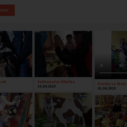
cvik
Velikonoční dílnička
Svatba ve školc
10.04.2019
01.04.2019