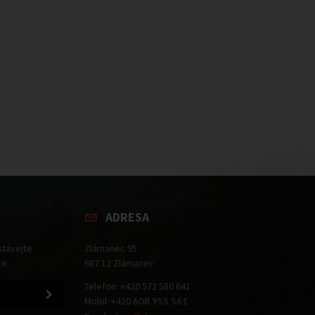
ADRESA
stávejte
Zlámanec 95
ce.
687 12 Zlámanec
Telefon: +420 572 580 641
Mobil: +420
608 955 561