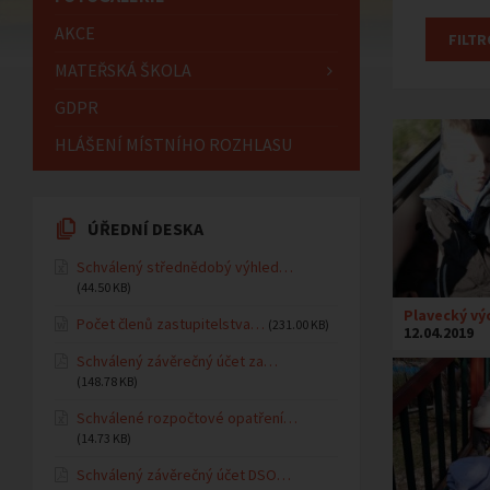
AKCE
MATEŘSKÁ ŠKOLA
GDPR
HLÁŠENÍ MÍSTNÍHO ROZHLASU
ÚŘEDNÍ DESKA
Schválený střednědobý výhled…
(44.50 KB)
Plavecký vý
Počet členů zastupitelstva…
(231.00 KB)
12.04.2019
Schválený závěrečný účet za…
(148.78 KB)
Schválené rozpočtové opatření…
(14.73 KB)
Schválený závěrečný účet DSO…