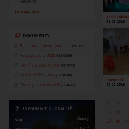
(106.20 KB)
Zobrazit více
Jarní zahra
28.03.2019
DOKUMENTY
Reklamační řád vodovodu a…
(45.40 KB)
Vodné, stočné_2026
(475.06 KB)
Termíny svozu KO 2026
(91.38 KB)
Vodné, stočné_2025
(272.84 KB)
Karneval
22.02.2019
Termíny svozu KO 2025
(27.46 KB)
1
2
3
INFORMACE O LOKALITĚ
20
21
2
Zlínský
Kraj
39
40
4
2
8,1 km