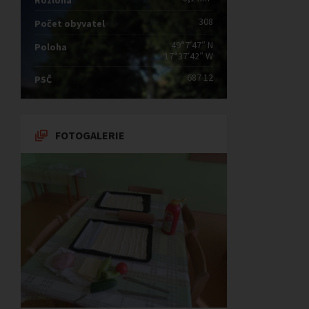
Rozloha
308
Počet obyvatel
49°7′47″ N
Poloha
17°37′42″ W
687 12
PSČ
FOTOGALERIE