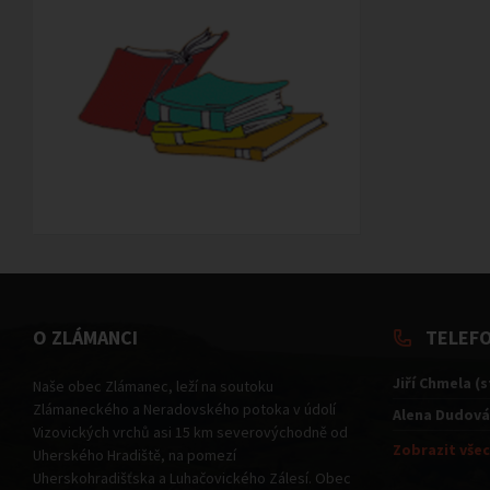
O ZLÁMANCI
TELEF
Jiří Chmela (
Naše obec Zlámanec, leží na soutoku
Zlámaneckého a Neradovského potoka v údolí
Alena Dudová
Vizovických vrchů asi 15 km severovýchodně od
Zobrazit všec
Uherského Hradiště, na pomezí
Uherskohradišťska a Luhačovického Zálesí. Obec