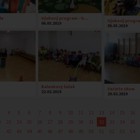
da
Výukový program - U…
Výukový progr
06.03.2019
05.03.2019
Balonkový šašek
Variete show
22.02.2019
20.02.2019
4
5
6
7
8
9
10
11
12
13
14
15
16
2
23
24
25
26
27
28
29
30
31
32
33
34
35
1
42
43
44
45
46
47
48
49
50
51
52
53
54