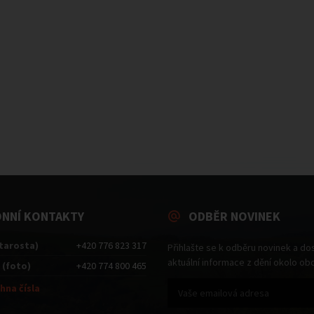
ONNÍ KONTAKTY
ODBĚR NOVINEK
starosta)
+420 776 823 317
Přihlašte se k odběru novinek a do
aktuální informace z dění okolo ob
 (foto)
+420 774 800 465
hna čísla