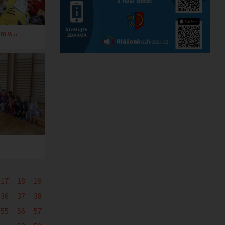
am v…
17
18
19
36
37
38
55
56
57