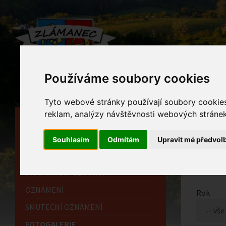
Používáme soubory cookies
Tyto webové stránky používají soubory cookies 
reklam, analýzy návštěvnosti webových stránek 
HLAVNÍ STRÁNKA
Foto
OBECNÍ ÚŘAD
Souhlasím
Odmítám
Upravit mé předvol
Home
HISTORIE
INFORMAČNÍ CENTRUM
OZNÁMENÍ
Rok
SMUTEČNÍ OZNÁMENÍ
FOTOGALERIE