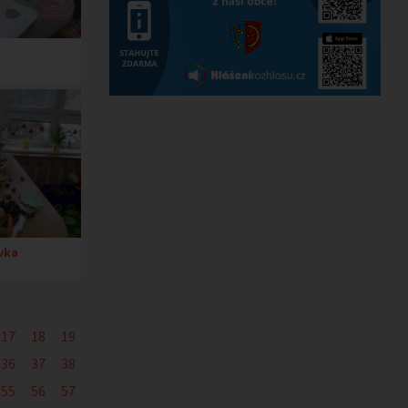
ů
vka
17
18
19
36
37
38
55
56
57