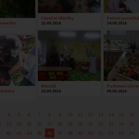
Vánoční dílničky
Pečení perníčk
romečku
15.09.2016
14.09.2016
Mikuláš
Podzimní výsta
ycházka
10.09.2016
09.09.2016
4
5
6
7
8
9
10
11
12
13
14
15
16
2
23
24
25
26
27
28
29
30
31
32
33
34
35
1
42
43
44
45
46
47
48
49
50
51
52
53
54