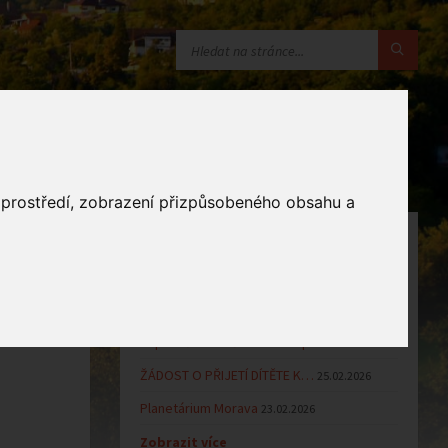
o prostředí, zobrazení přizpůsobeného obsahu a
OZNÁMENÍ
Uzavření MŠ v době letních…
16.06.2026
Výsledky přijímacího řízení k…
23.03.2026
Zápis dětí do MŠ Zlámanec pro…
25.02.2026
ŽÁDOST O PŘIJETÍ DÍTĚTE K…
25.02.2026
Planetárium Morava
23.02.2026
Zobrazit více