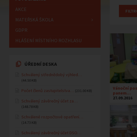
AKCE
MATEŘSKÁ ŠKOLA
GDPR
HLÁŠENÍ MÍSTNÍHO ROZHLASU
ÚŘEDNÍ DESKA
Schválený střednědobý výhled…
(44.50 KB)
Vánoční pos
Počet členů zastupitelstva…
(231.00 KB)
panem…
27.09.2016
Schválený závěrečný účet za…
(148.78 KB)
Schválené rozpočtové opatření…
(14.73 KB)
Schválený závěrečný účet DSO…