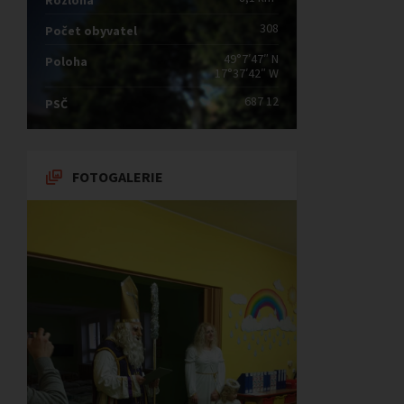
Rozloha
308
Počet obyvatel
49°7′47″ N
Poloha
17°37′42″ W
687 12
PSČ
FOTOGALERIE