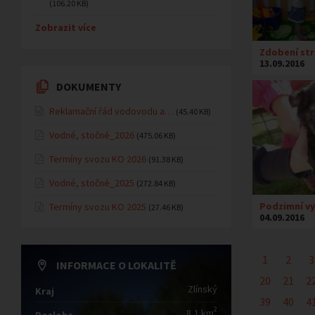
(106.20 KB)
Zobrazit více
Zdobení st
13.09.2016
DOKUMENTY
Reklamační řád vodovodu a…
(45.40 KB)
Vodné, stočné_2026
(475.06 KB)
Termíny svozu KO 2026
(91.38 KB)
Vodné, stočné_2025
(272.84 KB)
Podzimní v
Termíny svozu KO 2025
(27.46 KB)
04.09.2016
1
2
3
INFORMACE O LOKALITĚ
20
21
2
Zlínský
Kraj
39
40
4
2
8,1 km