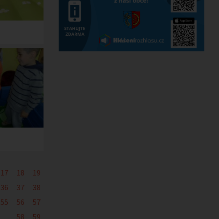
17
18
19
36
37
38
55
56
57
58
59