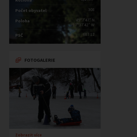
Rozloha
308
Počet obyvatel
49°7′47″ N
Poloha
17°37′42″ W
687 12
PSČ
FOTOGALERIE
Zobrazit více