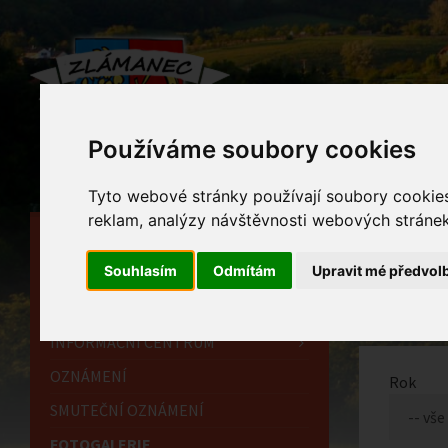
Používáme soubory cookies
Tyto webové stránky používají soubory cookies 
reklam, analýzy návštěvnosti webových stránek 
HLAVNÍ STRÁNKA
Foto
Souhlasím
Odmítám
Upravit mé předvol
OBECNÍ ÚŘAD
Home
HISTORIE
INFORMAČNÍ CENTRUM
OZNÁMENÍ
Rok
SMUTEČNÍ OZNÁMENÍ
FOTOGALERIE