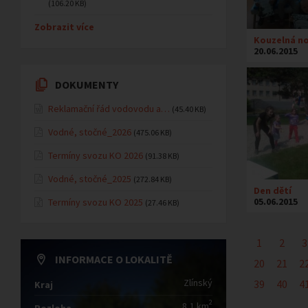
(106.20 KB)
Zobrazit více
Kouzelná no
20.06.2015
DOKUMENTY
Reklamační řád vodovodu a…
(45.40 KB)
Vodné, stočné_2026
(475.06 KB)
Termíny svozu KO 2026
(91.38 KB)
Vodné, stočné_2025
(272.84 KB)
Den dětí
05.06.2015
Termíny svozu KO 2025
(27.46 KB)
1
2
3
INFORMACE O LOKALITĚ
20
21
2
Zlínský
39
40
4
Kraj
2
8,1 km