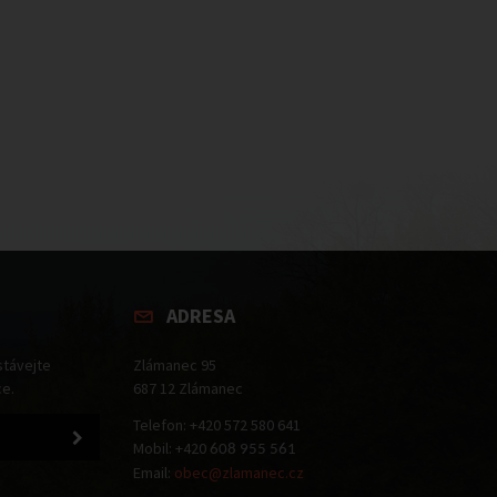
ADRESA
stávejte
Zlámanec 95
ce.
687 12 Zlámanec
Telefon: +420 572 580 641
Mobil: +420
608 955 561
Email:
obec@zlamanec.cz