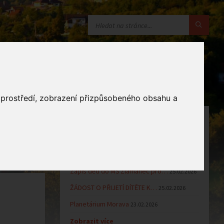
o prostředí, zobrazení přizpůsobeného obsahu a
OZNÁMENÍ
Uzavření MŠ v době letních…
16.06.2026
Výsledky přijímacího řízení k…
23.03.2026
Zápis dětí do MŠ Zlámanec pro…
25.02.2026
ŽÁDOST O PŘIJETÍ DÍTĚTE K…
25.02.2026
Planetárium Morava
23.02.2026
Zobrazit více