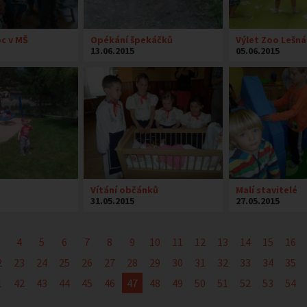
c v MŠ
Opékání špekáčků
Výlet Zoo Lešná
13.06.2015
05.06.2015
Vítání občánků
Malí stavitelé
31.05.2015
27.05.2015
4
5
6
7
8
9
10
11
12
13
14
15
16
2
23
24
25
26
27
28
29
30
31
32
33
34
35
1
42
43
44
45
46
47
48
49
50
51
52
53
54