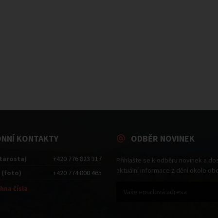
ONNÍ KONTAKTY
ODBĚR NOVINEK
starosta)
+420 776 823 317
Přihlašte se k odběru novinek a do
aktuální informace z dění okolo ob
 (foto)
+420 774 800 465
hna čísla