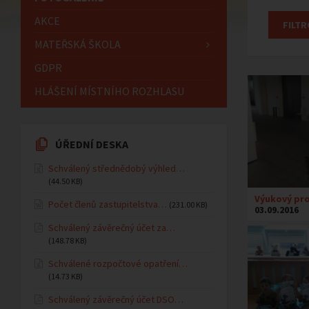
AKCE
MATEŘSKÁ ŠKOLA
GDPR
HLÁŠENÍ MÍSTNÍHO ROZHLASU
ÚŘEDNÍ DESKA
Schválený střednědobý výhled…
(44.50 KB)
Výukový pr
Počet členů zastupitelstva…
(231.00 KB)
03.09.2016
Schválený závěrečný účet za…
(148.78 KB)
Schválené rozpočtové opatření…
(14.73 KB)
Schválený závěrečný účet DSO…