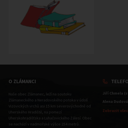
O ZLÁMANCI
TELEF
Jiří Chmela (
Naše obec Zlámanec, leží na soutoku
Zlámaneckého a Neradovského potoka v údolí
Alena Dudová
Vizovických vrchů asi 15 km severovýchodně od
Zobrazit všec
Uherského Hradiště, na pomezí
Uherskohradišťska a Luhačovického Zálesí. Obec
se nachází v nadmořské výšce 254 metrů.