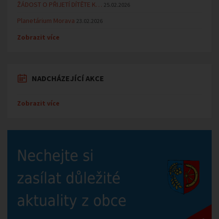
ŽÁDOST O PŘIJETÍ DÍTĚTE K…
25.02.2026
Planetárium Morava
23.02.2026
Zobrazit více
NADCHÁZEJÍCÍ AKCE
Zobrazit více