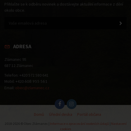
Přihlašte se k odběru novinek a dostávejte aktuální informace z dění
okolo obce.
ADRESA
Zlámanec 95
687 12 Zlámanec
Telefon: +420 572 580 641
Mobil: +420
608 955 561
Email:
obec@zlamanec.cz
Domů
Úřední deska
Portál občana
2018-2026 © Obec Zlámanec |
Informace o zpracování osobních údajů
|
Nastavení
cookies