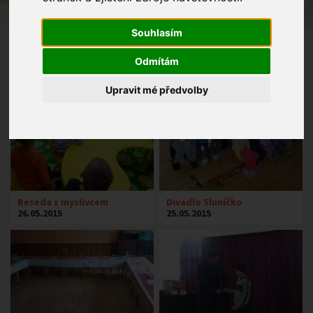
Souhlasím
Odmítám
Upravit mé předvolby
Beseda s myslivcem
Divadlo Sluníčko
26.05.2015
25.05.2015