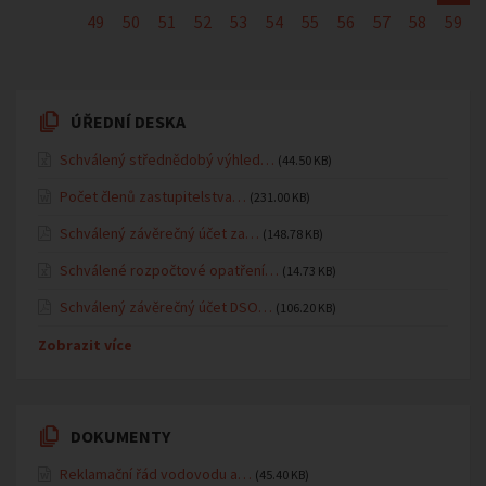
49
50
51
52
53
54
55
56
57
58
59
ÚŘEDNÍ DESKA
Schválený střednědobý výhled…
(44.50 KB)
Počet členů zastupitelstva…
(231.00 KB)
Schválený závěrečný účet za…
(148.78 KB)
Schválené rozpočtové opatření…
(14.73 KB)
Schválený závěrečný účet DSO…
(106.20 KB)
Zobrazit více
DOKUMENTY
Reklamační řád vodovodu a…
(45.40 KB)