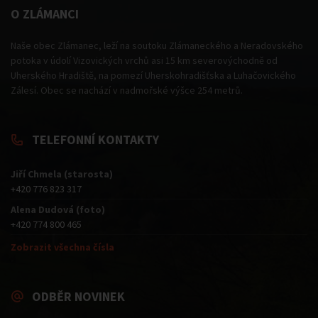
O ZLÁMANCI
Naše obec Zlámanec, leží na soutoku Zlámaneckého a Neradovského
potoka v údolí Vizovických vrchů asi 15 km severovýchodně od
Uherského Hradiště, na pomezí Uherskohradišťska a Luhačovického
Zálesí. Obec se nachází v nadmořské výšce 254 metrů.
TELEFONNÍ KONTAKTY
Jiří Chmela (starosta)
+420 776 823 317
Alena Dudová (foto)
+420 774 800 465
Zobrazit všechna čísla
ODBĚR NOVINEK