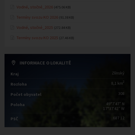
Vodné, stočné_2026
(475.06 KB)
Termíny svozu KO 2026
(91.38 KB)
Vodné, stočné_2025
(272.84 KB)
Termíny svozu KO 2025
(27.46 KB)
INFORMACE O LOKALITĚ
Zlínský
Kraj
2
8,1 km
Rozloha
308
Počet obyvatel
49°7′47″ N
Poloha
17°37′42″ W
687 12
PSČ