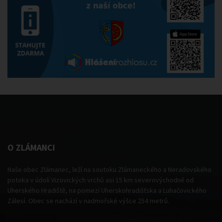
O ZLÁMANCI
Naše obec Zlámanec, leží na soutoku Zlámaneckého a Neradovského
potoka v údolí Vizovických vrchů asi 15 km severovýchodně od
Uherského Hradiště, na pomezí Uherskohradišťska a Luhačovického
Zálesí. Obec se nachází v nadmořské výšce 254 metrů.