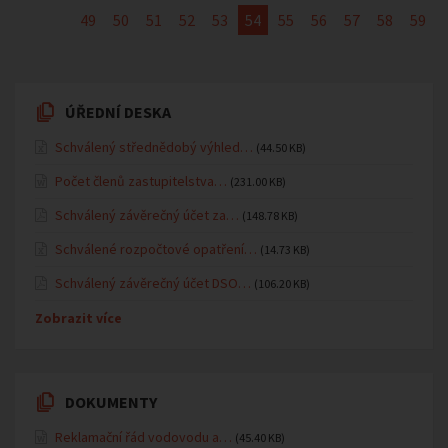
49
50
51
52
53
54
55
56
57
58
59
ÚŘEDNÍ DESKA
Schválený střednědobý výhled…
(44.50 KB)
Počet členů zastupitelstva…
(231.00 KB)
Schválený závěrečný účet za…
(148.78 KB)
Schválené rozpočtové opatření…
(14.73 KB)
Schválený závěrečný účet DSO…
(106.20 KB)
Zobrazit více
DOKUMENTY
Reklamační řád vodovodu a…
(45.40 KB)