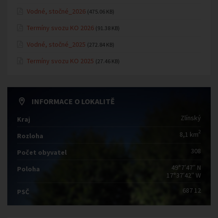
Vodné, stočné_2026
(475.06 KB)
Termíny svozu KO 2026
(91.38 KB)
Vodné, stočné_2025
(272.84 KB)
Termíny svozu KO 2025
(27.46 KB)
INFORMACE O LOKALITĚ
Zlínský
Kraj
2
8,1 km
Rozloha
308
Počet obyvatel
49°7′47″ N
Poloha
17°37′42″ W
687 12
PSČ