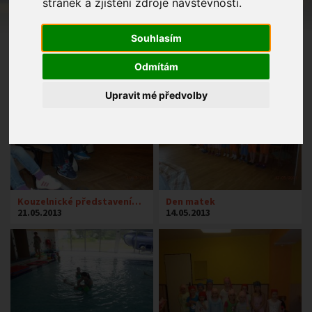
stránek a zjištění zdroje návštěvnosti.
Souhlasím
Odmítám
Upravit mé předvolby
Kouzelnické představení…
Den matek
21.05.2013
14.05.2013