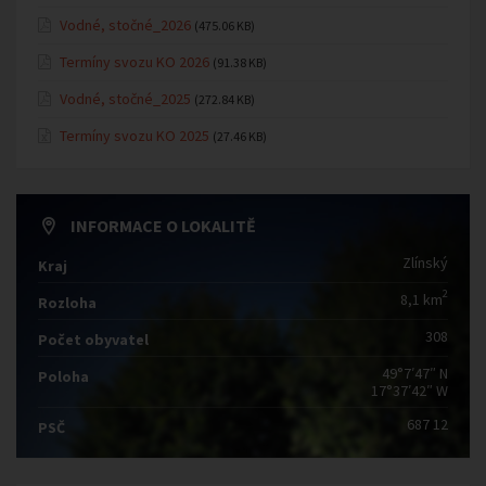
Vodné, stočné_2026
(475.06 KB)
Termíny svozu KO 2026
(91.38 KB)
Vodné, stočné_2025
(272.84 KB)
Termíny svozu KO 2025
(27.46 KB)
INFORMACE O LOKALITĚ
Zlínský
Kraj
2
8,1 km
Rozloha
308
Počet obyvatel
49°7′47″ N
Poloha
17°37′42″ W
687 12
PSČ