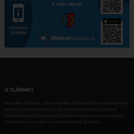
O ZLÁMANCI
Naše obec Zlámanec, leží na soutoku Zlámaneckého a Neradovského
potoka v údolí Vizovických vrchů asi 15 km severovýchodně od
Uherského Hradiště, na pomezí Uherskohradišťska a Luhačovického
Zálesí. Obec se nachází v nadmořské výšce 254 metrů.