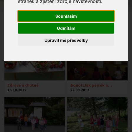
stránek a zjištění zdroje návštěvnosti.
Souhlasím
Odmítám
Upravit mé předvolby
Zdravé a chutné
&quot;Jak pejsek a…
16.10.2012
27.09.2012