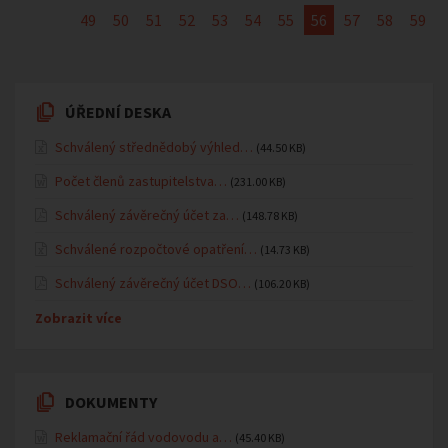
49
50
51
52
53
54
55
56
57
58
59
ÚŘEDNÍ DESKA
Schválený střednědobý výhled…
(44.50 KB)
Počet členů zastupitelstva…
(231.00 KB)
Schválený závěrečný účet za…
(148.78 KB)
Schválené rozpočtové opatření…
(14.73 KB)
Schválený závěrečný účet DSO…
(106.20 KB)
Zobrazit více
DOKUMENTY
Reklamační řád vodovodu a…
(45.40 KB)