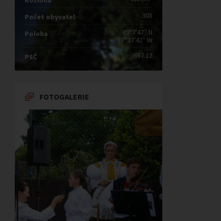
Rozloha
308
Počet obyvatel
49°7′47″ N
Poloha
17°37′42″ W
687 12
PSČ
FOTOGALERIE