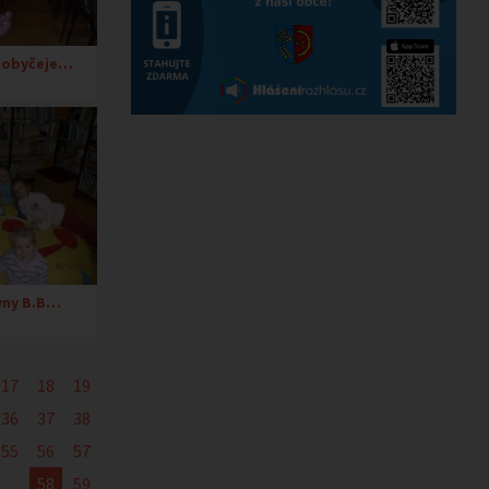
a obyčeje…
vny B.B…
17
18
19
36
37
38
55
56
57
58
59