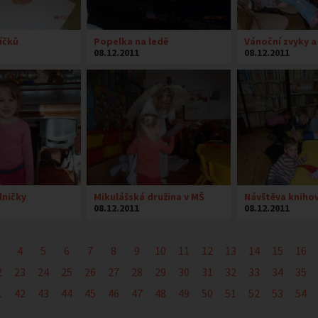
íčků
Popelka na ledě
Vánoční zvyky 
08.12.2011
08.12.2011
lničky
Mikulášská družina v MŠ
Návštěva kniho
08.12.2011
08.12.2011
4
5
6
7
8
9
10
11
12
13
14
15
16
2
23
24
25
26
27
28
29
30
31
32
33
34
35
1
42
43
44
45
46
47
48
49
50
51
52
53
54