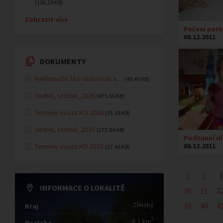
(106.20 KB)
Zobrazit více
Pečení pern
08.12.2011
DOKUMENTY
Reklamační řád vodovodu a…
(45.40 KB)
Vodné, stočné_2026
(475.06 KB)
Termíny svozu KO 2026
(91.38 KB)
Vodné, stočné_2025
(272.84 KB)
Podzimní dí
08.12.2011
Termíny svozu KO 2025
(27.46 KB)
1
2
3
INFORMACE O LOKALITĚ
20
21
2
Zlínský
39
40
4
Kraj
2
8,1 km