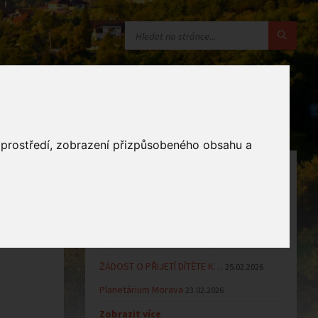
o prostředí, zobrazení přizpůsobeného obsahu a
OZNÁMENÍ
Uzavření MŠ v době letních…
16.06.2026
Výsledky přijímacího řízení k…
23.03.2026
Zápis dětí do MŠ Zlámanec pro…
25.02.2026
ŽÁDOST O PŘIJETÍ DÍTĚTE K…
25.02.2026
Planetárium Morava
23.02.2026
Zobrazit více