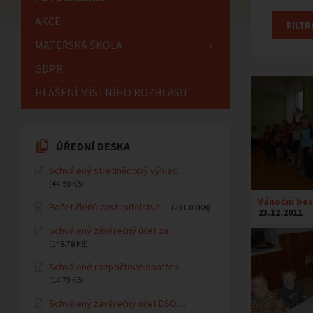
AKCE
MATEŘSKÁ ŠKOLA
GDPR
HLÁŠENÍ MÍSTNÍHO ROZHLASU
ÚŘEDNÍ DESKA
Schválený střednědobý výhled…
(44.50 KB)
Vánoční bes
Počet členů zastupitelstva…
(231.00 KB)
23.12.2011
Schválený závěrečný účet za…
(148.78 KB)
Schválené rozpočtové opatření…
(14.73 KB)
Schválený závěrečný účet DSO…