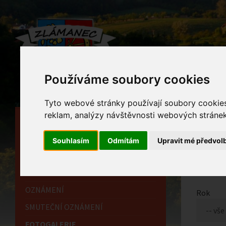
Používáme soubory cookies
Tyto webové stránky používají soubory cookies 
reklam, analýzy návštěvnosti webových stránek 
HLAVNÍ STRÁNKA
Foto
OBECNÍ ÚŘAD
Souhlasím
Odmítám
Upravit mé předvol
Home
HISTORIE
INFORMAČNÍ CENTRUM
OZNÁMENÍ
Rok
SMUTEČNÍ OZNÁMENÍ
FOTOGALERIE