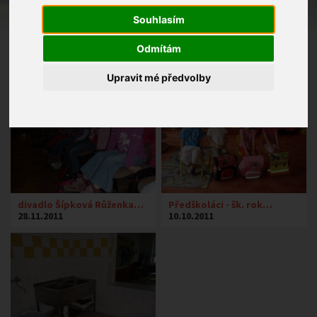
Souhlasím
Odmítám
Upravit mé předvolby
divadlo Šípková Růženka…
Předškoláci - šk. rok…
28.11.2011
10.10.2011