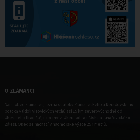
O ZLÁMANCI
Naše obec Zlámanec, leží na soutoku Zlámaneckého a Neradovského
potoka v údolí Vizovických vrchů asi 15 km severovýchodně od
Uherského Hradiště, na pomezí Uherskohradišťska a Luhačovického
Zálesí. Obec se nachází v nadmořské výšce 254 metrů.