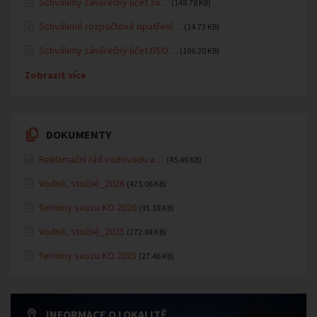
Schválený závěrečný účet za…
(148.78 KB)
Schválené rozpočtové opatření…
(14.73 KB)
Schválený závěrečný účet DSO…
(106.20 KB)
Zobrazit více
DOKUMENTY
Reklamační řád vodovodu a…
(45.40 KB)
Vodné, stočné_2026
(475.06 KB)
Termíny svozu KO 2026
(91.38 KB)
Vodné, stočné_2025
(272.84 KB)
Termíny svozu KO 2025
(27.46 KB)
INFORMACE O LOKALITĚ