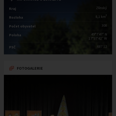
Zlínský
Kraj
2
8,1 km
Rozloha
308
Počet obyvatel
49°7′47″ N
Poloha
17°37′42″ W
687 12
PSČ
FOTOGALERIE