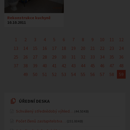
Rekonstrukce kuchyně
10.10.2011
1
2
3
4
5
6
7
8
9
10
11
12
13
14
15
16
17
18
19
20
21
22
23
24
25
26
27
28
29
30
31
32
33
34
35
36
37
38
39
40
41
42
43
44
45
46
47
48
49
50
51
52
53
54
55
56
57
58
59
ÚŘEDNÍ DESKA
Schválený střednědobý výhled…
(44.50 KB)
Počet členů zastupitelstva…
(231.00 KB)