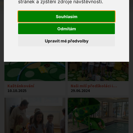
stránek a zjištění zdroje návštěvnosti.
Souhlasím
Odmítám
Upravit mé předvolby
Kaštánkování
Naši milí předškoláci i…
10.10.2025
29.06.2024