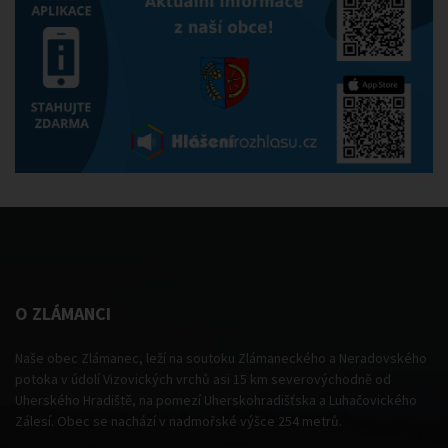
O ZLÁMANCI
Naše obec Zlámanec, leží na soutoku Zlámaneckého a Neradovského
potoka v údolí Vizovických vrchů asi 15 km severovýchodně od
Uherského Hradiště, na pomezí Uherskohradišťska a Luhačovického
Zálesí. Obec se nachází v nadmořské výšce 254 metrů.