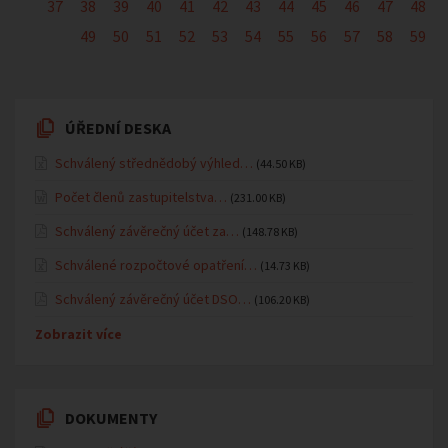
37
38
39
40
41
42
43
44
45
46
47
48
49
50
51
52
53
54
55
56
57
58
59
ÚŘEDNÍ DESKA
Schválený střednědobý výhled…
(44.50 KB)
Počet členů zastupitelstva…
(231.00 KB)
Schválený závěrečný účet za…
(148.78 KB)
Schválené rozpočtové opatření…
(14.73 KB)
Schválený závěrečný účet DSO…
(106.20 KB)
Zobrazit více
DOKUMENTY