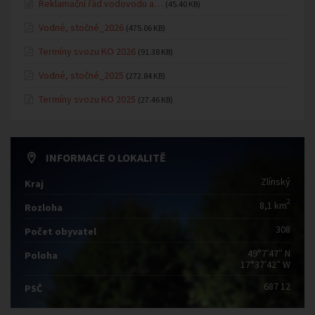
Reklamační řád vodovodu a…
(45.40 KB)
Vodné, stočné_2026
(475.06 KB)
Termíny svozu KO 2026
(91.38 KB)
Vodné, stočné_2025
(272.84 KB)
Termíny svozu KO 2025
(27.46 KB)
INFORMACE O LOKALITĚ
Zlínský
Kraj
2
8,1 km
Rozloha
308
Počet obyvatel
49°7′47″ N
Poloha
17°37′42″ W
687 12
PSČ