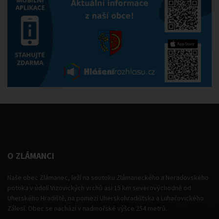
O ZLÁMANCI
Naše obec Zlámanec, leží na soutoku Zlámaneckého a Neradovského
potoka v údolí Vizovických vrchů asi 15 km severovýchodně od
Uherského Hradiště, na pomezí Uherskohradišťska a Luhačovického
Zálesí. Obec se nachází v nadmořské výšce 254 metrů.