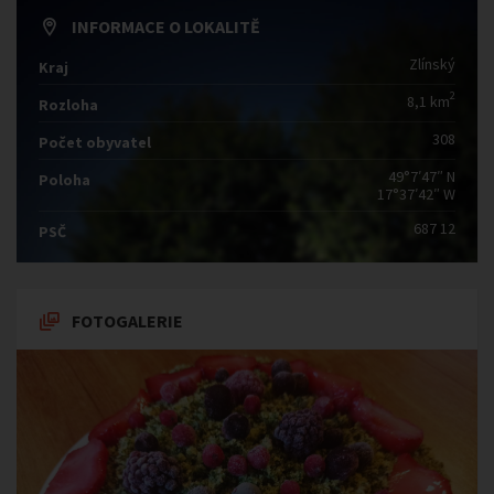
INFORMACE O LOKALITĚ
Zlínský
Kraj
2
8,1 km
Rozloha
308
Počet obyvatel
49°7′47″ N
Poloha
17°37′42″ W
687 12
PSČ
FOTOGALERIE