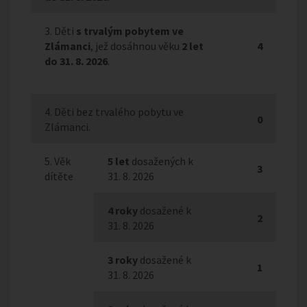
3. Děti
s trvalým pobytem ve
Zlámanci
, jež dosáhnou věku
2 let
4
do 31. 8. 2026
.
4. Děti bez trvalého pobytu ve
0
Zlámanci.
5. Věk
5 let
dosažených k
3
dítěte
31. 8. 2026
4 roky
dosažené k
2
31. 8. 2026
3 roky
dosažené k
1
31. 8. 2026