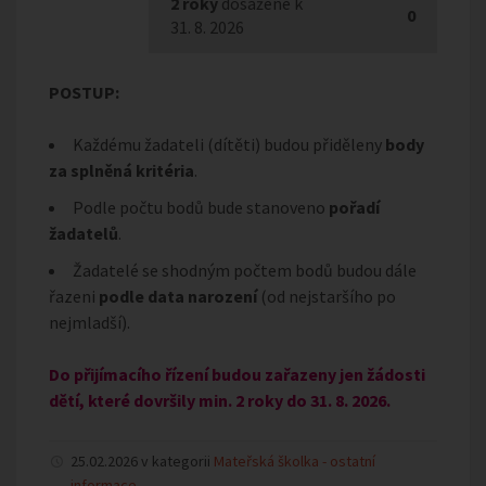
2 roky
dosažené k
0
31. 8. 2026
POSTUP:
Každému žadateli (dítěti) budou přiděleny
body
za splněná kritéria
.
Podle počtu bodů bude stanoveno
pořadí
žadatelů
.
Žadatelé se shodným počtem bodů budou dále
řazeni
podle data narození
(od nejstaršího po
nejmladší).
Do přijímacího řízení budou zařazeny jen žádosti
dětí, které dovršily min. 2 roky do 31. 8. 2026.
25.02.2026 v kategorii
Mateřská školka - ostatní
informace