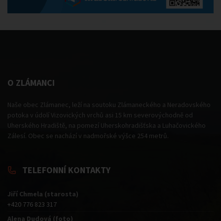
O ZLÁMANCI
Naše obec Zlámanec, leží na soutoku Zlámaneckého a Neradovského
potoka v údolí Vizovických vrchů asi 15 km severovýchodně od
Uherského Hradiště, na pomezí Uherskohradišťska a Luhačovického
Zálesí. Obec se nachází v nadmořské výšce 254 metrů.
TELEFONNÍ KONTAKTY
Jiří Chmela (starosta)
+420 776 823 317
Alena Dudová (foto)