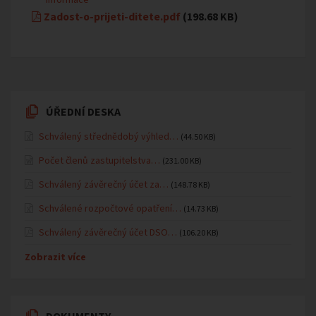
Zadost-o-prijeti-ditete.pdf
(198.68 KB)
ÚŘEDNÍ DESKA
Schválený střednědobý výhled…
(44.50 KB)
Počet členů zastupitelstva…
(231.00 KB)
Schválený závěrečný účet za…
(148.78 KB)
Schválené rozpočtové opatření…
(14.73 KB)
Schválený závěrečný účet DSO…
(106.20 KB)
Zobrazit více