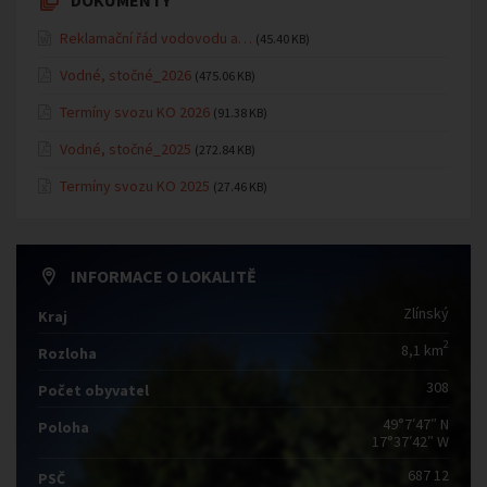
DOKUMENTY
Reklamační řád vodovodu a…
(45.40 KB)
Vodné, stočné_2026
(475.06 KB)
Termíny svozu KO 2026
(91.38 KB)
Vodné, stočné_2025
(272.84 KB)
Termíny svozu KO 2025
(27.46 KB)
INFORMACE O LOKALITĚ
Zlínský
Kraj
2
8,1 km
Rozloha
308
Počet obyvatel
49°7′47″ N
Poloha
17°37′42″ W
687 12
PSČ