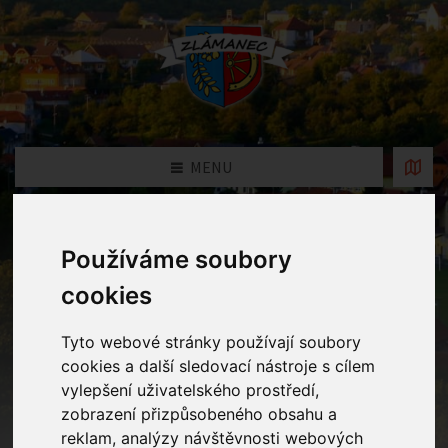
MENU
Oznámení
Používáme soubory
cookies
Home
Oznámení
ŽÁDOST O PŘIJETÍ DÍTĚTE K
PŘEDŠKOLNÍMU VZDĚLÁVÁNÍ 2026/2027
Tyto webové stránky používají soubory
cookies a další sledovací nástroje s cílem
vylepšení uživatelského prostředí,
ŽÁDOST O PŘIJETÍ DÍTĚTE K
zobrazení přizpůsobeného obsahu a
PŘEDŠKOLNÍMU VZDĚLÁVÁNÍ
reklam, analýzy návštěvnosti webových