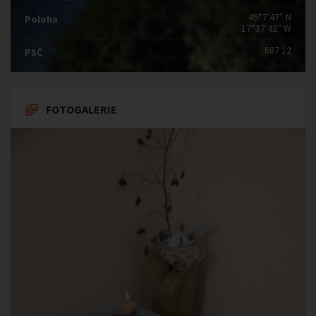
49°7′47″ N
Poloha
17°37′42″ W
687 12
PSČ
FOTOGALERIE