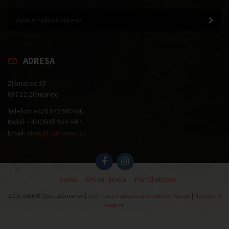
ADRESA
Zlámanec 95
687 12 Zlámanec
Telefon: +420 572 580 641
Mobil: +420
608 955 561
Email:
obec@zlamanec.cz
Domů
Úřední deska
Portál občana
2018-2026 © Obec Zlámanec |
Informace o zpracování osobních údajů
|
Nastavení
cookies