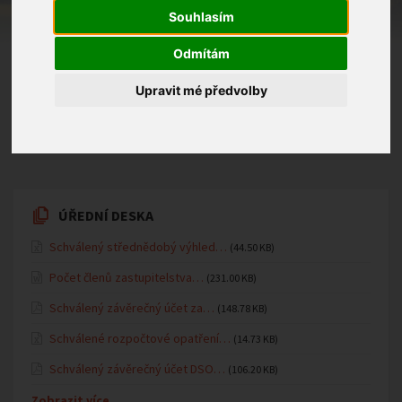
Souhlasím
Odmítám
Upravit mé předvolby
10.04.2017
Mateřská školka
ÚŘEDNÍ DESKA
Schválený střednědobý výhled…
(44.50 KB)
Počet členů zastupitelstva…
(231.00 KB)
Schválený závěrečný účet za…
(148.78 KB)
Schválené rozpočtové opatření…
(14.73 KB)
Schválený závěrečný účet DSO…
(106.20 KB)
Zobrazit více