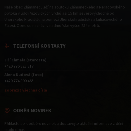
Naše obec Zlámanec, leží na soutoku Zlámaneckého a Neradovského
potoka v údolí Vizovických vrchů asi 15 km severovýchodně od
Uherského Hradiště, na pomezí Uherskohradišťska a Luhačovického
Zálesí. Obec se nachází v nadmořské výšce 254 metrů.
TELEFONNÍ KONTAKTY
Jiří Chmela (starosta)
+420 776 823 317
Alena Dudová (foto)
+420 774 800 465
Zobrazit všechna čísla
ODBĚR NOVINEK
Přihlašte se k odběru novinek a dostávejte aktuální informace z dění
okolo obce.