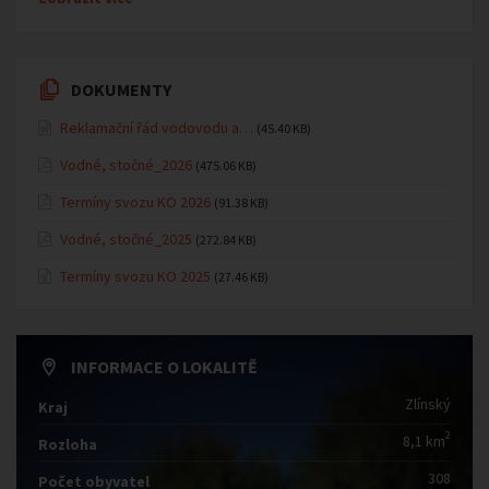
DOKUMENTY
Reklamační řád vodovodu a…
(45.40 KB)
Vodné, stočné_2026
(475.06 KB)
Termíny svozu KO 2026
(91.38 KB)
Vodné, stočné_2025
(272.84 KB)
Termíny svozu KO 2025
(27.46 KB)
INFORMACE O LOKALITĚ
Zlínský
Kraj
2
8,1 km
Rozloha
308
Počet obyvatel