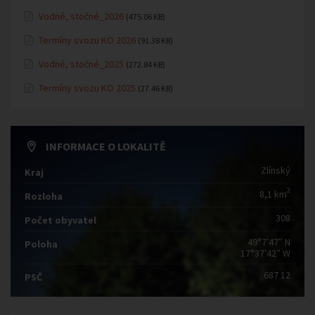
Vodné, stočné_2026
(475.06 KB)
Termíny svozu KO 2026
(91.38 KB)
Vodné, stočné_2025
(272.84 KB)
Termíny svozu KO 2025
(27.46 KB)
INFORMACE O LOKALITĚ
Zlínský
Kraj
2
8,1 km
Rozloha
308
Počet obyvatel
49°7′47″ N
Poloha
17°37′42″ W
687 12
PSČ