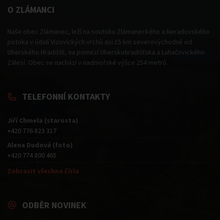
O ZLÁMANCI
Naše obec Zlámanec, leží na soutoku Zlámaneckého a Neradovského
potoka v údolí Vizovických vrchů asi 15 km severovýchodně od
Uherského Hradiště, na pomezí Uherskohradišťska a Luhačovického
Zálesí. Obec se nachází v nadmořské výšce 254 metrů.
TELEFONNÍ KONTAKTY
Jiří Chmela (starosta)
+420 776 823 317
Alena Dudová (foto)
+420 774 800 465
Zobrazit všechna čísla
ODBĚR NOVINEK