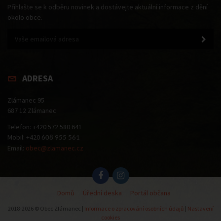
Přihlašte se k odběru novinek a dostávejte aktuální informace z dění
okolo obce.
ADRESA
Zlámanec 95
687 12 Zlámanec
Telefon: +420 572 580 641
Mobil: +420
608 955 561
Email:
obec@zlamanec.cz
Domů
Úřední deska
Portál občana
2018-2026 © Obec Zlámanec |
Informace o zpracování osobních údajů
|
Nastavení
cookies