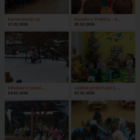
Karnevalový rej
Divadlo z Truhlice - O…
17.02.2026
03.02.2026
Užíváme si zimní…
Ježíšek přišel také k…
14.01.2026
07.01.2026