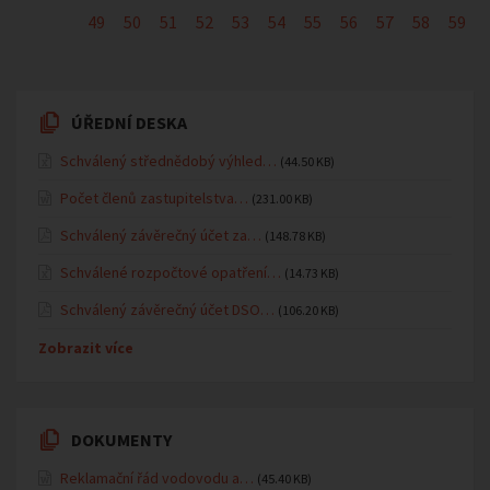
49
50
51
52
53
54
55
56
57
58
59
ÚŘEDNÍ DESKA
Schválený střednědobý výhled…
(44.50 KB)
Počet členů zastupitelstva…
(231.00 KB)
Schválený závěrečný účet za…
(148.78 KB)
Schválené rozpočtové opatření…
(14.73 KB)
Schválený závěrečný účet DSO…
(106.20 KB)
Zobrazit více
DOKUMENTY
Reklamační řád vodovodu a…
(45.40 KB)