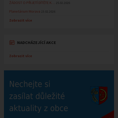
ŽÁDOST O PŘIJETÍ DÍTĚTE K…
25.02.2026
Planetárium Morava
23.02.2026
Zobrazit více
NADCHÁZEJÍCÍ AKCE
Zobrazit více