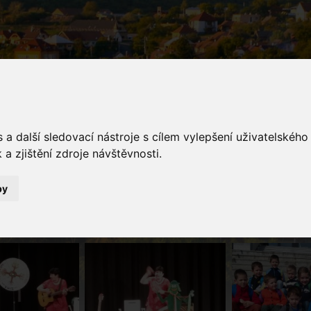
a další sledovací nástroje s cílem vylepšení uživatelskéh
a zjištění zdroje návštěvnosti.
galerie
by
Fotogalerie
Hudební představení pro děti - Tetiny o letu