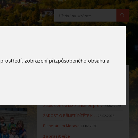
o prostředí, zobrazení přizpůsobeného obsahu a
OZNÁMENÍ
Uzavření MŠ v době letních…
16.06.2026
Výsledky přijímacího řízení k…
23.03.2026
Zápis dětí do MŠ Zlámanec pro…
25.02.2026
ŽÁDOST O PŘIJETÍ DÍTĚTE K…
25.02.2026
Planetárium Morava
23.02.2026
Zobrazit více