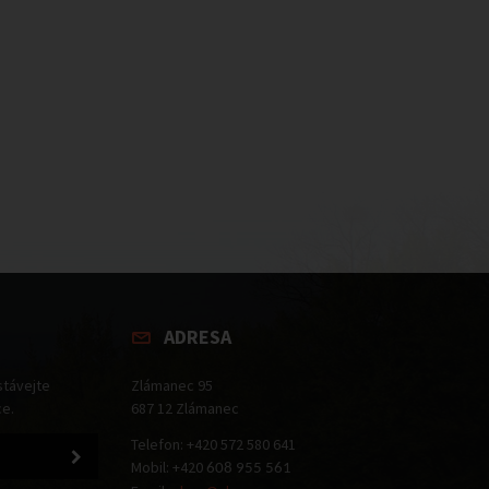
ADRESA
stávejte
Zlámanec 95
ce.
687 12 Zlámanec
Telefon: +420 572 580 641
Mobil: +420
608 955 561