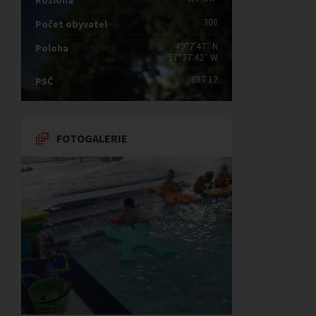
Rozloha
308
Počet obyvatel
49°7′47″ N
Poloha
17°37′42″ W
687 12
PSČ
FOTOGALERIE