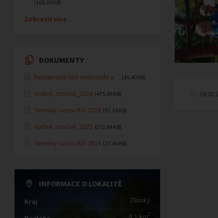
(106.20 KB)
Zobrazit více
DOKUMENTY
Reklamační řád vodovodu a…
(45.40 KB)
Vodné, stočné_2026
24.05.
(475.06 KB)
Termíny svozu KO 2026
(91.38 KB)
Vodné, stočné_2025
(272.84 KB)
Termíny svozu KO 2025
(27.46 KB)
INFORMACE O LOKALITĚ
Zlínský
Kraj
2
8,1 km