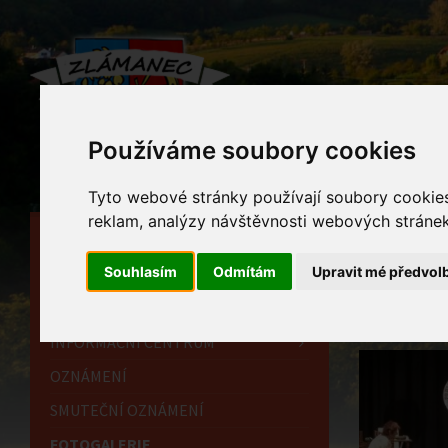
Používáme soubory cookies
Tyto webové stránky používají soubory cookies 
reklam, analýzy návštěvnosti webových stránek 
HLAVNÍ STRÁNKA
Foto
Souhlasím
Odmítám
Upravit mé předvol
OBECNÍ ÚŘAD
Home
HISTORIE
INFORMAČNÍ CENTRUM
OZNÁMENÍ
SMUTEČNÍ OZNÁMENÍ
FOTOGALERIE