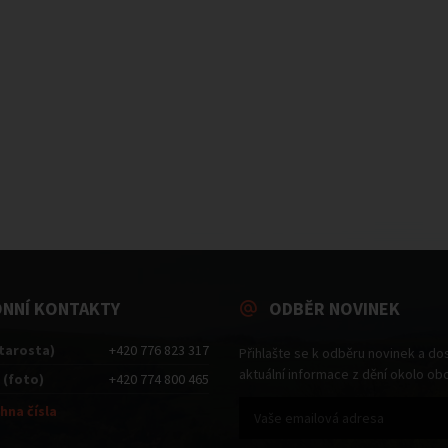
ONNÍ KONTAKTY
ODBĚR NOVINEK
starosta)
+420 776 823 317
Přihlašte se k odběru novinek a do
aktuální informace z dění okolo ob
 (foto)
+420 774 800 465
hna čísla