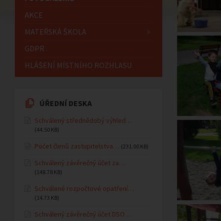
AKCE
MATEŘSKÁ ŠKOLA
GDPR
HLÁŠENÍ MÍSTNÍHO ROZHLASU
ÚŘEDNÍ DESKA
Schválený střednědobý výhled…
(44.50 KB)
Počet členů zastupitelstva…
(231.00 KB)
Schválený závěrečný účet za…
(148.78 KB)
Schválené rozpočtové opatření…
(14.73 KB)
Schválený závěrečný účet DSO…