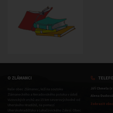
O ZLÁMANCI
TELEF
Jiří Chmela (
Naše obec Zlámanec, leží na soutoku
Zlámaneckého a Neradovského potoka v údolí
Alena Dudová
Vizovických vrchů asi 15 km severovýchodně od
Zobrazit všec
Uherského Hradiště, na pomezí
Uherskohradišťska a Luhačovického Zálesí. Obec