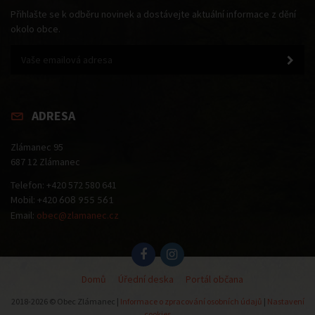
Přihlašte se k odběru novinek a dostávejte aktuální informace z dění
okolo obce.
ADRESA
Zlámanec 95
687 12 Zlámanec
Telefon: +420 572 580 641
Mobil: +420
608 955 561
Email:
obec@zlamanec.cz
Domů
Úřední deska
Portál občana
2018-2026 © Obec Zlámanec |
Informace o zpracování osobních údajů
|
Nastavení
cookies