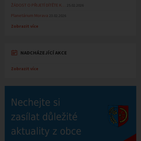
ŽÁDOST O PŘIJETÍ DÍTĚTE K…
25.02.2026
Planetárium Morava
23.02.2026
Zobrazit více
NADCHÁZEJÍCÍ AKCE
Zobrazit více