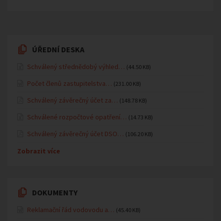
ÚŘEDNÍ DESKA
Schválený střednědobý výhled…
(44.50 KB)
Počet členů zastupitelstva…
(231.00 KB)
Schválený závěrečný účet za…
(148.78 KB)
Schválené rozpočtové opatření…
(14.73 KB)
Schválený závěrečný účet DSO…
(106.20 KB)
Zobrazit více
DOKUMENTY
Reklamační řád vodovodu a…
(45.40 KB)