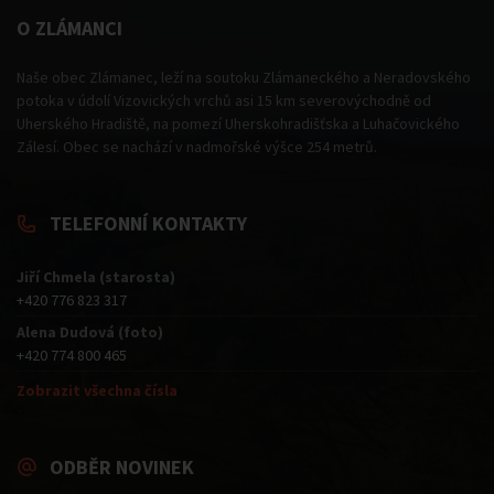
O ZLÁMANCI
Naše obec Zlámanec, leží na soutoku Zlámaneckého a Neradovského
potoka v údolí Vizovických vrchů asi 15 km severovýchodně od
Uherského Hradiště, na pomezí Uherskohradišťska a Luhačovického
Zálesí. Obec se nachází v nadmořské výšce 254 metrů.
TELEFONNÍ KONTAKTY
Jiří Chmela (starosta)
+420 776 823 317
Alena Dudová (foto)
+420 774 800 465
Zobrazit všechna čísla
ODBĚR NOVINEK