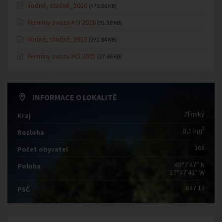
Vodné, stočné_2026
(475.06 KB)
Termíny svozu KO 2026
(91.38 KB)
Vodné, stočné_2025
(272.84 KB)
Termíny svozu KO 2025
(27.46 KB)
INFORMACE O LOKALITĚ
Zlínský
Kraj
2
8,1 km
Rozloha
308
Počet obyvatel
49°7′47″ N
Poloha
17°37′42″ W
687 12
PSČ