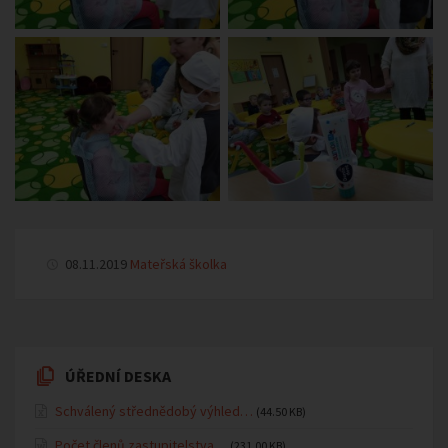
08.11.2019
Mateřská školka
ÚŘEDNÍ DESKA
Schválený střednědobý výhled…
(44.50 KB)
Počet členů zastupitelstva…
(231.00 KB)