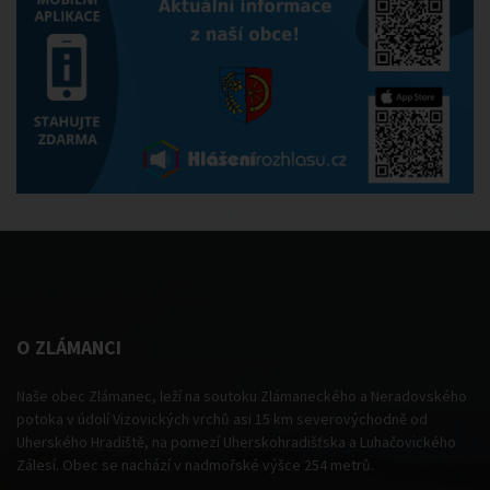
O ZLÁMANCI
Naše obec Zlámanec, leží na soutoku Zlámaneckého a Neradovského
potoka v údolí Vizovických vrchů asi 15 km severovýchodně od
Uherského Hradiště, na pomezí Uherskohradišťska a Luhačovického
Zálesí. Obec se nachází v nadmořské výšce 254 metrů.