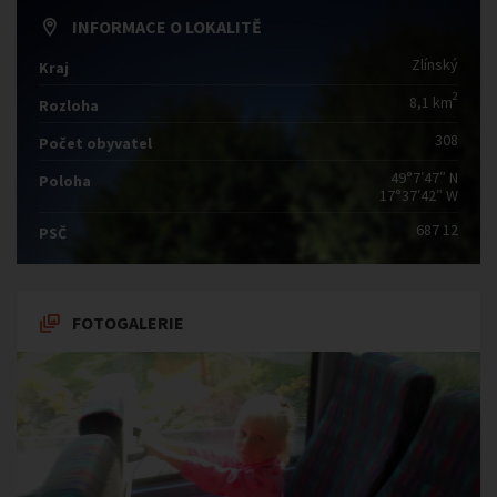
INFORMACE O LOKALITĚ
Zlínský
Kraj
2
8,1 km
Rozloha
308
Počet obyvatel
49°7′47″ N
Poloha
17°37′42″ W
687 12
PSČ
FOTOGALERIE