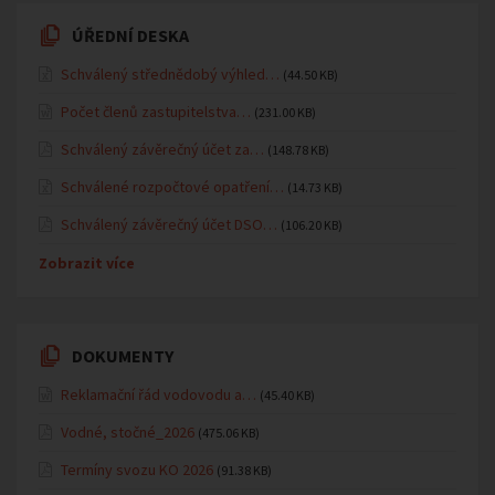
ÚŘEDNÍ DESKA
Schválený střednědobý výhled…
(44.50 KB)
Počet členů zastupitelstva…
(231.00 KB)
Schválený závěrečný účet za…
(148.78 KB)
Schválené rozpočtové opatření…
(14.73 KB)
Schválený závěrečný účet DSO…
(106.20 KB)
Zobrazit více
DOKUMENTY
Reklamační řád vodovodu a…
(45.40 KB)
Vodné, stočné_2026
(475.06 KB)
Termíny svozu KO 2026
(91.38 KB)