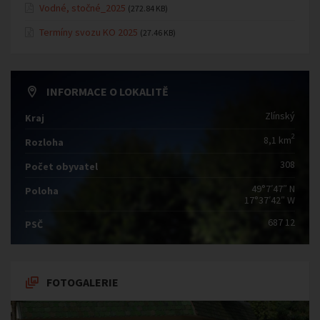
Vodné, stočné_2025
(272.84 KB)
Termíny svozu KO 2025
(27.46 KB)
INFORMACE O LOKALITĚ
Zlínský
Kraj
2
8,1 km
Rozloha
308
Počet obyvatel
49°7′47″ N
Poloha
17°37′42″ W
687 12
PSČ
FOTOGALERIE