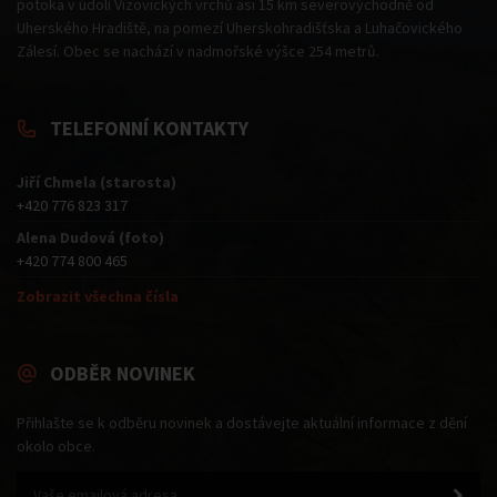
potoka v údolí Vizovických vrchů asi 15 km severovýchodně od
Uherského Hradiště, na pomezí Uherskohradišťska a Luhačovického
Zálesí. Obec se nachází v nadmořské výšce 254 metrů.
TELEFONNÍ KONTAKTY
Jiří Chmela (starosta)
+420 776 823 317
Alena Dudová (foto)
+420 774 800 465
Zobrazit všechna čísla
ODBĚR NOVINEK
Přihlašte se k odběru novinek a dostávejte aktuální informace z dění
okolo obce.