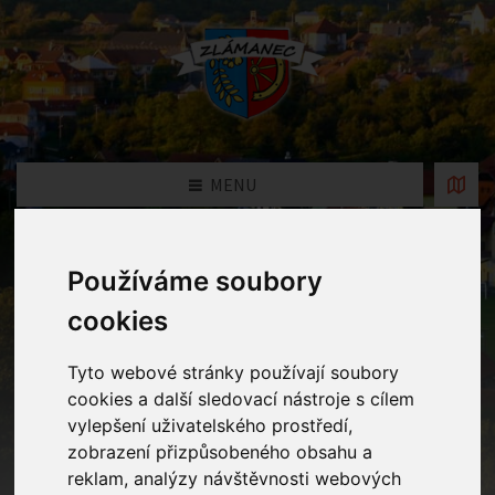
MENU
Fotogalerie
Používáme soubory
cookies
Home
Fotogalerie
Focení u stromečku
Tyto webové stránky používají soubory
cookies a další sledovací nástroje s cílem
vylepšení uživatelského prostředí,
zobrazení přizpůsobeného obsahu a
reklam, analýzy návštěvnosti webových