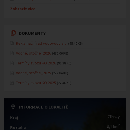
Zobrazit více
DOKUMENTY
Reklamační řád vodovodu a…
(45.40 KB)
Vodné, stočné_2026
(475.06 KB)
Termíny svozu KO 2026
(91.38 KB)
Vodné, stočné_2025
(272.84 KB)
Termíny svozu KO 2025
(27.46 KB)
INFORMACE O LOKALITĚ
Zlínský
Kraj
2
8,1 km
Rozloha