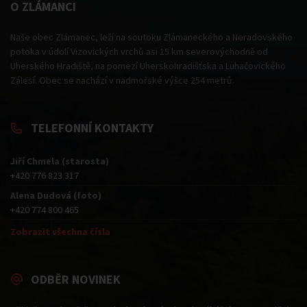
O ZLÁMANCI
Naše obec Zlámanec, leží na soutoku Zlámaneckého a Neradovského
potoka v údolí Vizovických vrchů asi 15 km severovýchodně od
Uherského Hradiště, na pomezí Uherskohradišťska a Luhačovického
Zálesí. Obec se nachází v nadmořské výšce 254 metrů.
TELEFONNÍ KONTAKTY
Jiří Chmela (starosta)
+420 776 823 317
Alena Dudová (foto)
+420 774 800 465
Zobrazit všechna čísla
ODBĚR NOVINEK