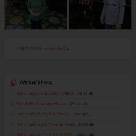
10.12.2019
Mateřská školka
ÚŘEDNÍ DESKA
Schválený střednědobý výhled…
(44.50 KB)
Počet členů zastupitelstva…
(231.00 KB)
Schválený závěrečný účet za…
(148.78 KB)
Schválené rozpočtové opatření…
(14.73 KB)
Schválený závěrečný účet DSO…
(106.20 KB)