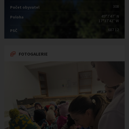
308
Počet obyvatel
49°7′47″ N
Poloha
17°37′42″ W
687 12
PSČ
FOTOGALERIE