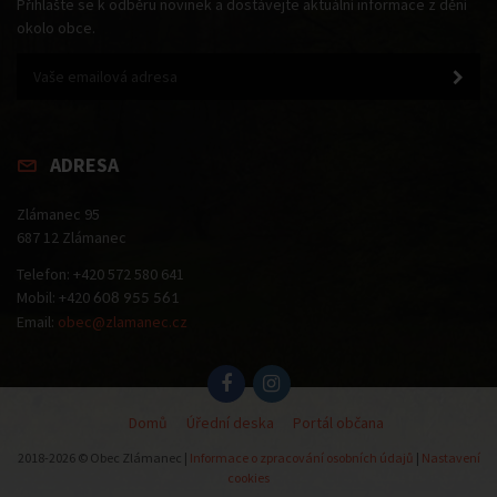
Přihlašte se k odběru novinek a dostávejte aktuální informace z dění
okolo obce.
ADRESA
Zlámanec 95
687 12 Zlámanec
Telefon: +420 572 580 641
Mobil: +420
608 955 561
Email:
obec@zlamanec.cz
Domů
Úřední deska
Portál občana
2018-2026 © Obec Zlámanec |
Informace o zpracování osobních údajů
|
Nastavení
cookies