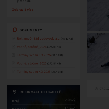
(106.20 KB)
Zobrazit více
DOKUMENTY
Reklamační řád vodovodu a…
(45.40 KB)
Vodné, stočné_2026
(475.06 KB)
Termíny svozu KO 2026
(91.38 KB)
Vodné, stočné_2025
(272.84 KB)
Termíny svozu KO 2025
(27.46 KB)
07.01.
INFORMACE O LOKALITĚ
Zlínský
Kraj
2
8,1 km