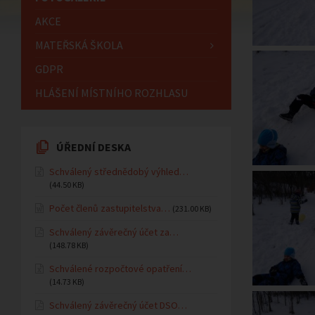
AKCE
MATEŘSKÁ ŠKOLA
GDPR
HLÁŠENÍ MÍSTNÍHO ROZHLASU
ÚŘEDNÍ DESKA
Schválený střednědobý výhled…
(44.50 KB)
Počet členů zastupitelstva…
(231.00 KB)
Schválený závěrečný účet za…
(148.78 KB)
Schválené rozpočtové opatření…
(14.73 KB)
Schválený závěrečný účet DSO…