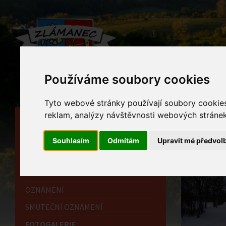
Používáme soubory cookies
Tyto webové stránky používají soubory cookies 
reklam, analýzy návštěvnosti webových stránek 
HLAVNÍ STRÁNKA
Foto
OBECNÍ ÚŘAD
Souhlasím
Odmítám
Upravit mé předvol
Home
HISTORIE
INFORMAČNÍ CENTRUM
OZNÁMENÍ
SMUTEČNÍ OZNÁMENÍ
FOTOGALERIE