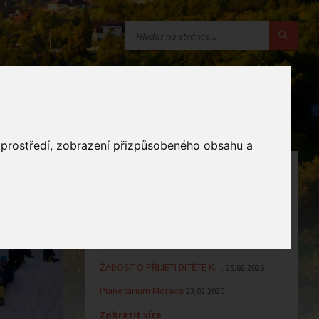
o prostředí, zobrazení přizpůsobeného obsahu a
OZNÁMENÍ
Uzavření MŠ v době letních…
16.06.2026
Výsledky přijímacího řízení k…
23.03.2026
Zápis dětí do MŠ Zlámanec pro…
25.02.2026
ŽÁDOST O PŘIJETÍ DÍTĚTE K…
25.02.2026
Planetárium Morava
23.02.2026
Zobrazit více