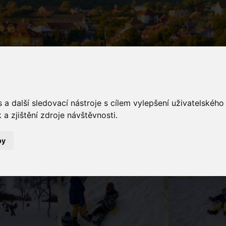
a další sledovací nástroje s cílem vylepšení uživatelskéh
a zjištění zdroje návštěvnosti.
galerie
by
Fotogalerie
Lopatování