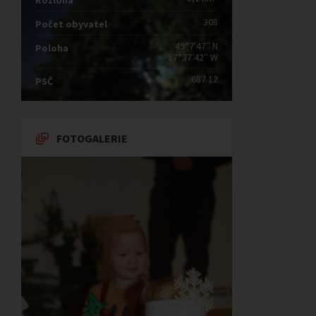
Rozloha
308
Počet obyvatel
49°7′47″ N
Poloha
17°37′42″ W
687 12
PSČ
FOTOGALERIE