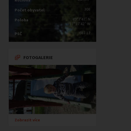
Rozloha
308
Počet obyvatel
49°7′47″ N
Poloha
17°37′42″ W
687 12
PSČ
FOTOGALERIE
Zobrazit více