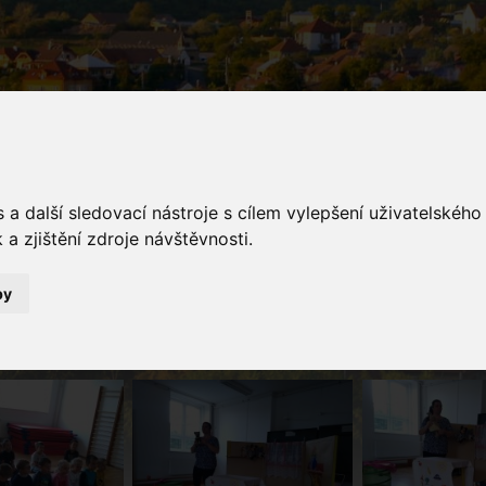
a další sledovací nástroje s cílem vylepšení uživatelskéh
a zjištění zdroje návštěvnosti.
galerie
by
Fotogalerie
Divadlo Květinka