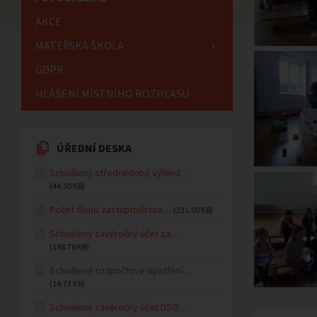
AKCE
MATEŘSKÁ ŠKOLA
GDPR
HLÁŠENÍ MÍSTNÍHO ROZHLASU
ÚŘEDNÍ DESKA
Schválený střednědobý výhled…
(44.50 KB)
Počet členů zastupitelstva…
(231.00 KB)
Schválený závěrečný účet za…
(148.78 KB)
Schválené rozpočtové opatření…
(14.73 KB)
Schválený závěrečný účet DSO…