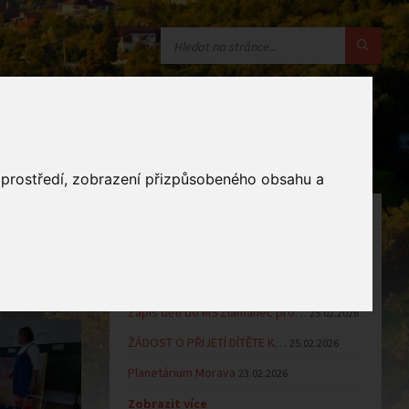
o prostředí, zobrazení přizpůsobeného obsahu a
OZNÁMENÍ
Uzavření MŠ v době letních…
16.06.2026
Výsledky přijímacího řízení k…
23.03.2026
Zápis dětí do MŠ Zlámanec pro…
25.02.2026
ŽÁDOST O PŘIJETÍ DÍTĚTE K…
25.02.2026
Planetárium Morava
23.02.2026
Zobrazit více