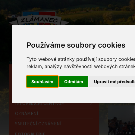
Používáme soubory cookies
Tyto webové stránky používají soubory cookies 
reklam, analýzy návštěvnosti webových stránek 
HLAVNÍ STRÁNKA
Foto
Souhlasím
Odmítám
Upravit mé předvol
OBECNÍ ÚŘAD
Home
HISTORIE
INFORMAČNÍ CENTRUM
OZNÁMENÍ
SMUTEČNÍ OZNÁMENÍ
FOTOGALERIE