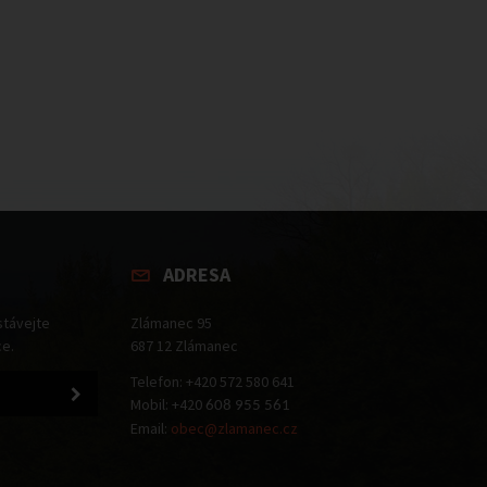
ADRESA
stávejte
Zlámanec 95
ce.
687 12 Zlámanec
Telefon: +420 572 580 641
Mobil: +420
608 955 561
Email:
obec@zlamanec.cz