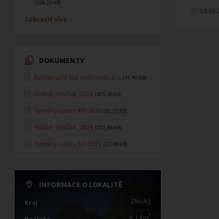
(106.20 KB)
19.09.
Zobrazit více
DOKUMENTY
Reklamační řád vodovodu a…
(45.40 KB)
Vodné, stočné_2026
(475.06 KB)
Termíny svozu KO 2026
(91.38 KB)
Vodné, stočné_2025
(272.84 KB)
Termíny svozu KO 2025
(27.46 KB)
INFORMACE O LOKALITĚ
Zlínský
Kraj
2
8,1 km