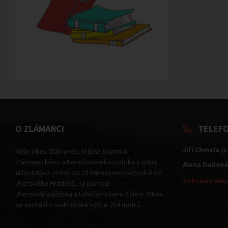
O ZLÁMANCI
TELEF
Jiří Chmela (
Naše obec Zlámanec, leží na soutoku
Zlámaneckého a Neradovského potoka v údolí
Alena Dudová
Vizovických vrchů asi 15 km severovýchodně od
Zobrazit všec
Uherského Hradiště, na pomezí
Uherskohradišťska a Luhačovického Zálesí. Obec
se nachází v nadmořské výšce 254 metrů.