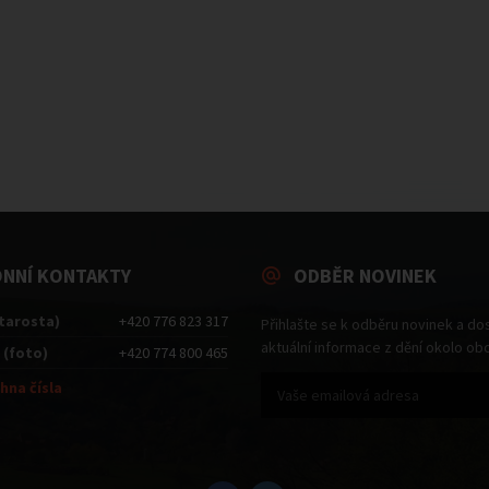
ONNÍ KONTAKTY
ODBĚR NOVINEK
starosta)
+420 776 823 317
Přihlašte se k odběru novinek a do
aktuální informace z dění okolo ob
 (foto)
+420 774 800 465
hna čísla