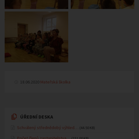
18.06.2020
Mateřská školka
ÚŘEDNÍ DESKA
Schválený střednědobý výhled…
(44.50 KB)
Počet členů zastupitelstva…
(231.00 KB)