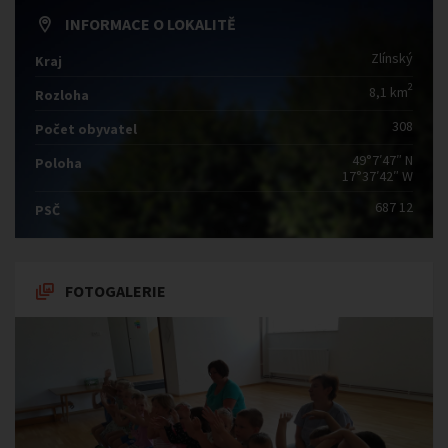
INFORMACE O LOKALITĚ
Zlínský
Kraj
2
8,1 km
Rozloha
308
Počet obyvatel
49°7′47″ N
Poloha
17°37′42″ W
687 12
PSČ
FOTOGALERIE