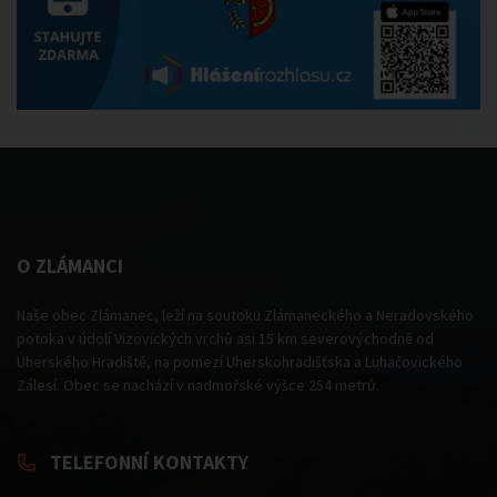
O ZLÁMANCI
Naše obec Zlámanec, leží na soutoku Zlámaneckého a Neradovského
potoka v údolí Vizovických vrchů asi 15 km severovýchodně od
Uherského Hradiště, na pomezí Uherskohradišťska a Luhačovického
Zálesí. Obec se nachází v nadmořské výšce 254 metrů.
TELEFONNÍ KONTAKTY