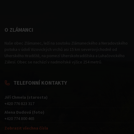
O ZLÁMANCI
Naše obec Zlámanec, leží na soutoku Zlámaneckého a Neradovského
potoka v údolí Vizovických vrchů asi 15 km severovýchodně od
Uherského Hradiště, na pomezí Uherskohradišťska a Luhačovického
Zálesí. Obec se nachází v nadmořské výšce 254 metrů.
TELEFONNÍ KONTAKTY
Jiří Chmela (starosta)
+420 776 823 317
Alena Dudová (foto)
+420 774 800 465
Zobrazit všechna čísla