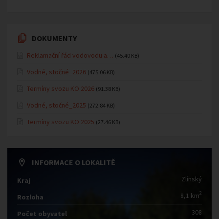
DOKUMENTY
Reklamační řád vodovodu a…
(45.40 KB)
Vodné, stočné_2026
(475.06 KB)
Termíny svozu KO 2026
(91.38 KB)
Vodné, stočné_2025
(272.84 KB)
Termíny svozu KO 2025
(27.46 KB)
INFORMACE O LOKALITĚ
Zlínský
Kraj
2
8,1 km
Rozloha
308
Počet obyvatel