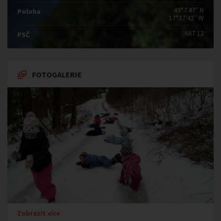
49°7′47″ N
Poloha
17°37′42″ W
687 12
PSČ
FOTOGALERIE
Zobrazit více