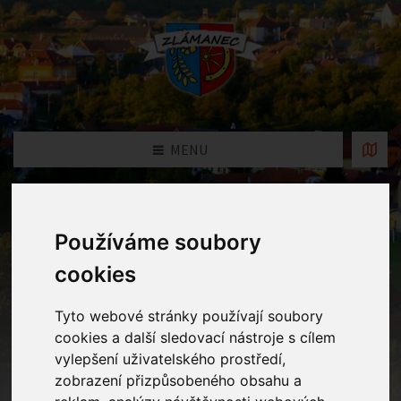
MENU
Fotogalerie
Používáme soubory
cookies
Home
Fotogalerie
Loučení s předškoláky
Tyto webové stránky používají soubory
cookies a další sledovací nástroje s cílem
vylepšení uživatelského prostředí,
zobrazení přizpůsobeného obsahu a