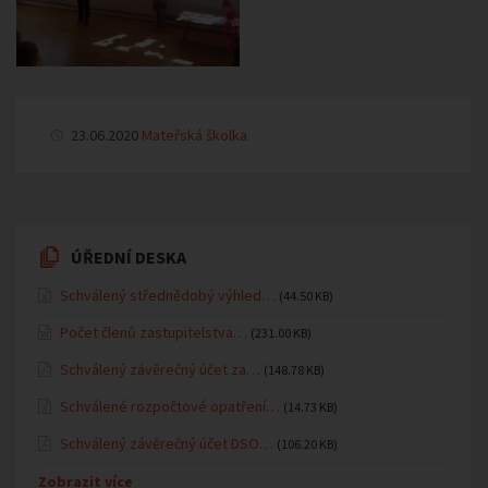
23.06.2020
Mateřská školka
ÚŘEDNÍ DESKA
Schválený střednědobý výhled…
(44.50 KB)
Počet členů zastupitelstva…
(231.00 KB)
Schválený závěrečný účet za…
(148.78 KB)
Schválené rozpočtové opatření…
(14.73 KB)
Schválený závěrečný účet DSO…
(106.20 KB)
Zobrazit více