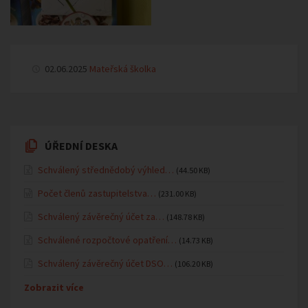
02.06.2025
Mateřská školka
ÚŘEDNÍ DESKA
Schválený střednědobý výhled…
(44.50 KB)
Počet členů zastupitelstva…
(231.00 KB)
Schválený závěrečný účet za…
(148.78 KB)
Schválené rozpočtové opatření…
(14.73 KB)
Schválený závěrečný účet DSO…
(106.20 KB)
Zobrazit více