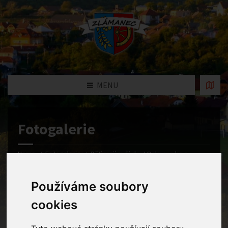
MENU
Fotogalerie
Home
Fotogalerie
Děti mají svůj den! Oslavme ho s
úsměvem
Používáme soubory
cookies