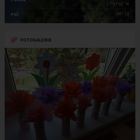
17°37′42″ W
687 12
PSČ
FOTOGALERIE