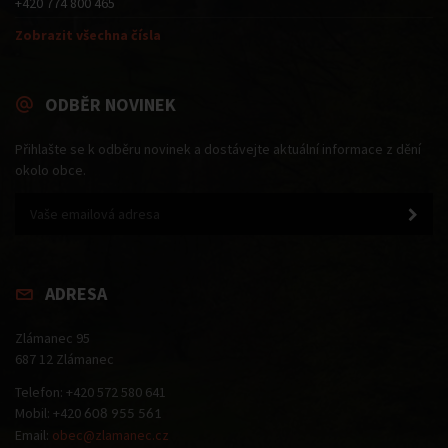
+420 774 800 465
Zobrazit všechna čísla
ODBĚR NOVINEK
Přihlašte se k odběru novinek a dostávejte aktuální informace z dění
okolo obce.
ADRESA
Zlámanec 95
687 12 Zlámanec
Telefon: +420 572 580 641
Mobil: +420
608 955 561
Email:
obec@zlamanec.cz