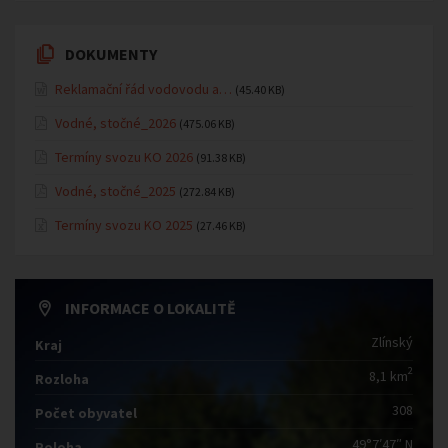
DOKUMENTY
Reklamační řád vodovodu a…
(45.40 KB)
Vodné, stočné_2026
(475.06 KB)
Termíny svozu KO 2026
(91.38 KB)
Vodné, stočné_2025
(272.84 KB)
Termíny svozu KO 2025
(27.46 KB)
INFORMACE O LOKALITĚ
Zlínský
Kraj
2
8,1 km
Rozloha
308
Počet obyvatel
49°7′47″ N
Poloha