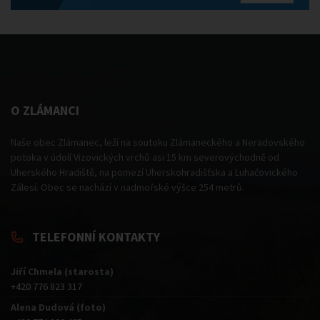
O ZLÁMANCI
Naše obec Zlámanec, leží na soutoku Zlámaneckého a Neradovského
potoka v údolí Vizovických vrchů asi 15 km severovýchodně od
Uherského Hradiště, na pomezí Uherskohradišťska a Luhačovického
Zálesí. Obec se nachází v nadmořské výšce 254 metrů.
TELEFONNÍ KONTAKTY
Jiří Chmela (starosta)
+420 776 823 317
Alena Dudová (foto)