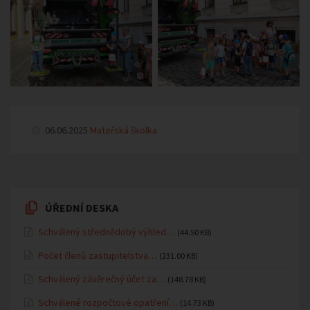
06.06.2025
Mateřská školka
ÚŘEDNÍ DESKA
Schválený střednědobý výhled…
(44.50 KB)
Počet členů zastupitelstva…
(231.00 KB)
Schválený závěrečný účet za…
(148.78 KB)
Schválené rozpočtové opatření…
(14.73 KB)