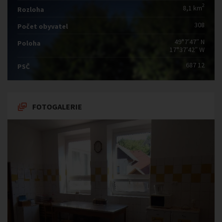
2
8,1 km
Rozloha
308
Počet obyvatel
49°7′47″ N
Poloha
17°37′42″ W
687 12
PSČ
FOTOGALERIE