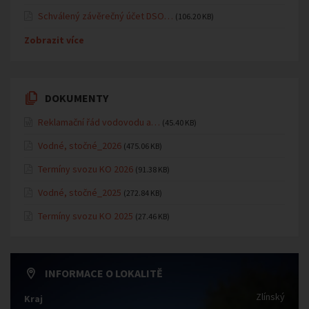
Schválený závěrečný účet DSO…
(106.20 KB)
Zobrazit více
DOKUMENTY
Reklamační řád vodovodu a…
(45.40 KB)
Vodné, stočné_2026
(475.06 KB)
Termíny svozu KO 2026
(91.38 KB)
Vodné, stočné_2025
(272.84 KB)
Termíny svozu KO 2025
(27.46 KB)
INFORMACE O LOKALITĚ
Zlínský
Kraj