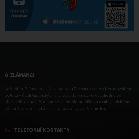
O ZLÁMANCI
Naše obec Zlámanec, leží na soutoku Zlámaneckého a Neradovského
potoka v údolí Vizovických vrchů asi 15 km severovýchodně od
Uherského Hradiště, na pomezí Uherskohradišťska a Luhačovického
Zálesí. Obec se nachází v nadmořské výšce 254 metrů.
TELEFONNÍ KONTAKTY