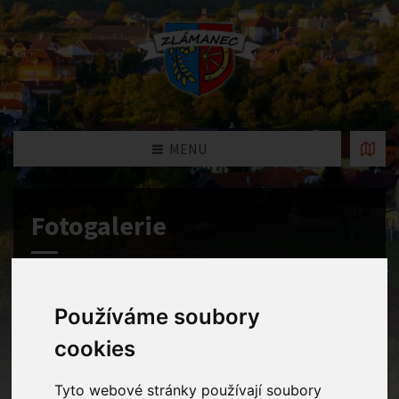
MENU
Fotogalerie
Home
Fotogalerie
Přijď a třiď!
Používáme soubory
cookies
Tyto webové stránky používají soubory